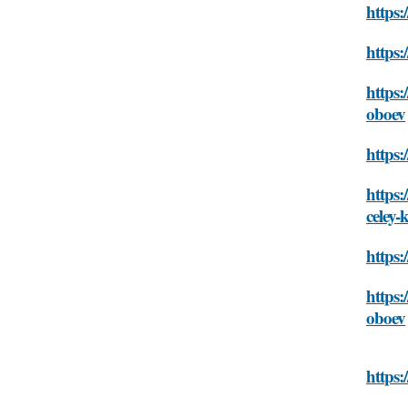
https:
https:
https:
oboev
https:
https:
celey
https:
https:
oboev
https: