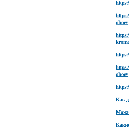
https:
https:
oboev
https:
krome
https:
https:
oboev
https:
Как д
Можно
Какие