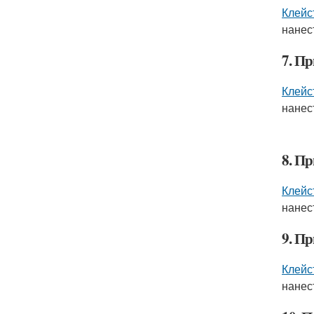
Клейс
нанес
7. П
Клейс
нанес
8. П
Клейс
нанес
9. П
Клейс
нанес