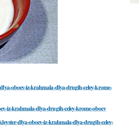
r-dlya-oboev-iz-krahmala-dlya-drugih-celey-krome-
boev-iz-krahmala-dlya-drugih-celey-krome-oboev
-kleyster-dlya-oboev-iz-krahmala-dlya-drugih-celey-