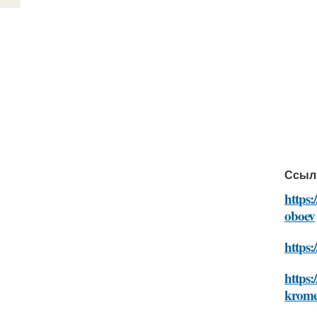
Ссыл
https:
oboev
https:
https:
krome