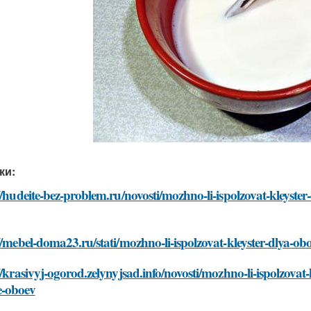
ки:
//hudeite-bez-problem.ru/novosti/mozhno-li-ispolzovat-kleyste
//mebel-doma23.ru/stati/mozhno-li-ispolzovat-kleyster-dlya-o
//krasivyj-ogorod.zelynyjsad.info/novosti/mozhno-li-ispolzovat
-oboev