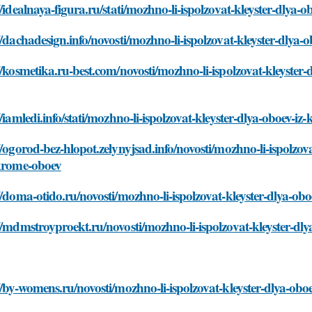
//idealnaya-figura.ru/stati/mozhno-li-ispolzovat-kleyster-dly
//dachadesign.info/novosti/mozhno-li-ispolzovat-kleyster-dly
//kosmetika.ru-best.com/novosti/mozhno-li-ispolzovat-kleyster
//iamledi.info/stati/mozhno-li-ispolzovat-kleyster-dlya-oboev-
//ogorod-bez-hlopot.zelynyjsad.info/novosti/mozhno-li-ispolzo
-krome-oboev
//doma-otido.ru/novosti/mozhno-li-ispolzovat-kleyster-dlya-o
//mdmstroyproekt.ru/novosti/mozhno-li-ispolzovat-kleyster-dl
//by-womens.ru/novosti/mozhno-li-ispolzovat-kleyster-dlya-ob