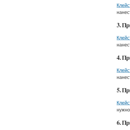
Клейс
нанес
3. П
Клейс
нанес
4. П
Клейс
нанес
5. П
Клейс
нужно
6. П