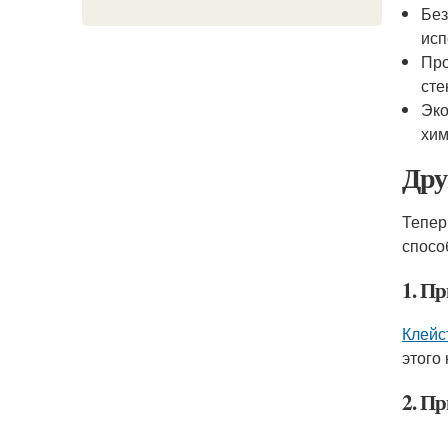
Без
исп
Про
сте
Эко
хим
Дру
Тепер
спосо
1. П
Клейс
этого
2. П