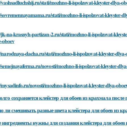
//vashsadluchshij.ru/stati/mozhno-li-ispolzovat-kleyster-dlya
//sovremennayamama.ru/stati/mozhno-li-ispolzovat-kleyster-d
//jk-na-krasnyh-partizan-2.ru/stati/mozhno-li-ispolzovat-kleys
-oboev
//narodnaya-dacha.ru/stati/mozhno-li-ispolzovat-kleyster-dly
//semejnayaferma.ru/novosti/mozhno-li-ispolzovat-kleyster-dl
//mysadinfo.ru/novosti/mozhno-li-ispolzovat-kleyster-dlya-ob
олго сохраняется клейстер для обоев из крахмала после
 ли смешивать разные цвета клейстера для обоев из к
 ингредиенты нужны для создания клейстера для обоев