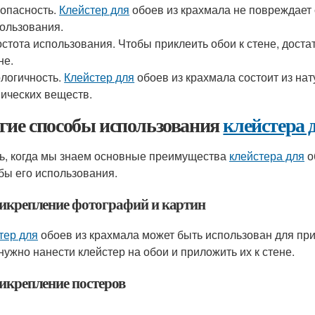
опасность.
Клейстер для
обоев из крахмала не повреждает 
ользования.
стота использования. Чтобы приклеить обои к стене, достат
не.
логичность.
Клейстер для
обоев из крахмала состоит из на
ических веществ.
гие способы использования
клейстера 
ь, когда мы знаем основные преимущества
клейстера для
о
бы его использования.
рикрепление фотографий и картин
тер для
обоев из крахмала может быть использован для при
 нужно нанести клейстер на обои и приложить их к стене.
рикрепление постеров