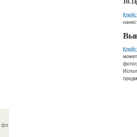
10. 
Клейс
нанес
Выв
Клейс
может
фотог
Испо
предм
⇦