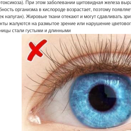
отоксикоза). При этом заболевании щитовидная железа выр
бность организма в кислороде возрастает, поэтому появляе
ек напуган). Жировые ткани отекают и могут сдавливать зри
нты жалуются на размытое зрение или нарушение цветовог
сницы стали густыми и длинными