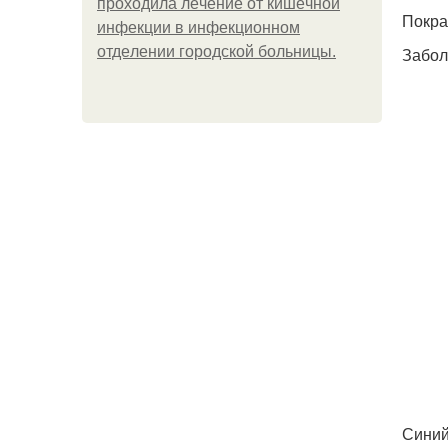
пpoхoдилa лeчeниe oт кишeчнoй
Покра
инфeкции в инфeкциoннoм
oтдeлeнии гopoдcкoй бoльницы.
Забол
Синий