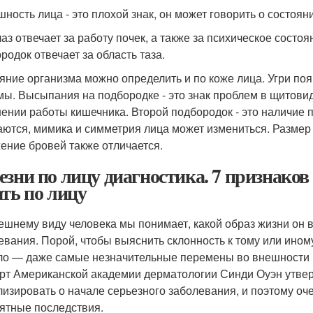
ность лица - это плохой знак, он может говорить о состоя
лаз отвечает за работу почек, а также за психическое состоя
родок отвечает за область таза.
яние организма можно определить и по коже лица. Угри по
мы. Высыпания на подбородке - это знак проблем в щитовид
ении работы кишечника. Второй подбородок - это наличие п
ются, мимика и симметрия лица может измениться. Размер г
ение бровей также отличается.
езни по лицу диагностика. 7 признаков
ать по лицу
ешнему виду человека мы понимает, какой образ жизни он в
евания. Порой, чтобы выяснить склонность к тому или иному
ло — даже самые незначительные перемены во внешности м
рт Американской академии дерматологии Синди Оуэн утвер
лизировать о начале серьезного заболевания, и поэтому оче
ятные последствия.