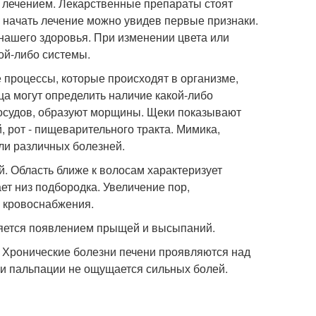
я лечением. Лекарственные препараты стоят
А начать лечение можно увидев первые признаки.
 нашего здоровья. При изменении цвета или
ой-либо системы.
е процессы, которые происходят в организме,
ца могут определить наличие какой-либо
сосудов, образуют морщины. Щеки показывают
й, рот - пищеварительного тракта. Мимика,
ли различных болезней.
ый. Область ближе к волосам характеризует
ет низ подбородка. Увеличение пор,
 кровоснабжения.
вляется появлением прыщей и высыпаний.
. Хронические болезни печени проявляются над
ри пальпации не ощущается сильных болей.