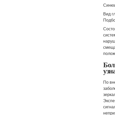
Синюш
Вид г
Подбо
Состо
систе
наруш
смеща
полож
Бол
узн
По вн
забол
зерка
Экспе
сигна
непри