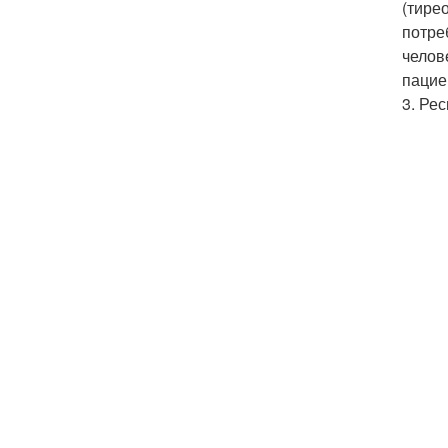
(тире
потре
челов
пацие
3. Ре