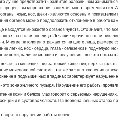
го лучше предотвратить развитие болезни, чем заниматьс
о, процесс выздоровления занимает много времени и сил. 
органы, язык, нос, щеки - являются основным показателем
яния органов можно предположить отклонение в работе как
це находятся множество органов чувств. Это значит, что вс
ваются на состояние лица. Лечащие врачи по состоянию ли
ни. Многие патологии отражаются на цвете лица, размере 
яние легких, нос - сердца, глаза - селезенки и поджелудочно
яние кожи, наличие морщин и шелушения - все это показате
твечает за кишечник, низ за тонкий кишечник, верх за толст
яние мочеполовой системы, так же за эти отклонения отвеча
снение в подмышечных впадинах характеризует нарушение
 - это зона желчного пузыря. Нарушение его работы проя
тение кожи и белков глаз говорит о серьезных нарушениях
осицей и в суставах челюсти. На первоначальных этапах п
говорят о нарушении работы почек.