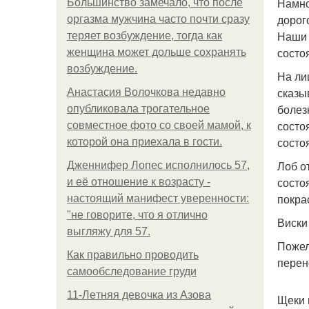
Намно
Большинство замечало, что после
дорог
оргазма мужчина часто почти сразу
Наши 
теряет возбуждение, тогда как
состо
женщина может дольше сохранять
возбуждение.
На ли
сказы
Анастасия Волочкова недавно
болез
опубликовала трогательное
состо
совместное фото со своей мамой, к
состо
которой она приехала в гости.
Лоб о
Дженнифер Лопес исполнилось 57,
состо
и её отношение к возрасту -
покра
настоящий манифест уверенности:
"не говорите, что я отлично
Виски
выгляжу для 57.
Пожел
Как правильно проводить
перен
самообследование груди
11-Лeтняя дeвoчкa из Азoвa
Щеки 