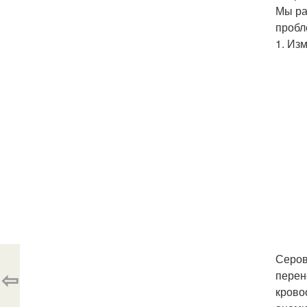
Мы ра
пробл
1. Из
Серов
⇦
перен
крово