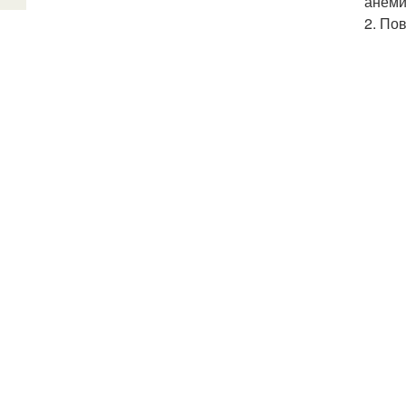
анеми
2. По