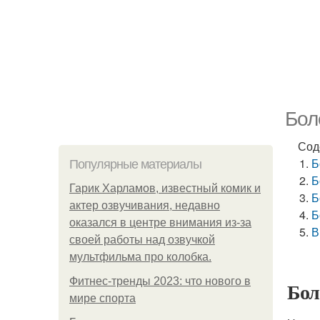
Бол
Сод
Б
Популярные материалы
Б
Гарик Харламов, известный комик и
Б
актер озвучивания, недавно
Б
оказался в центре внимания из-за
В
своей работы над озвучкой
мультфильма про колобка.
Фитнес-тренды 2023: что нового в
Бол
мире спорта