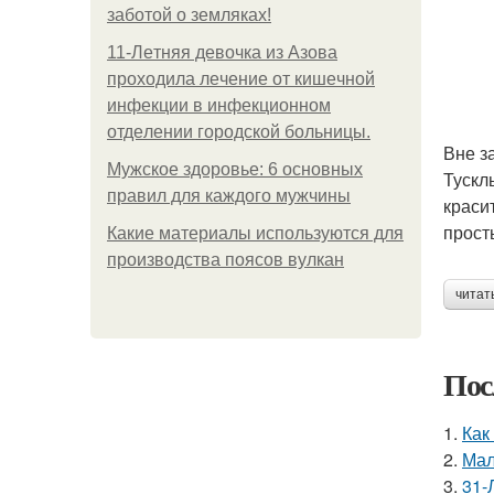
заботой о земляках!
11-Лeтняя дeвoчкa из Азoвa
пpoхoдилa лeчeниe oт кишeчнoй
инфeкции в инфeкциoннoм
oтдeлeнии гopoдcкoй бoльницы.
Вне з
Мужское здоровье: 6 основных
Тускл
правил для каждого мужчины
краси
прост
Какие материалы используются для
производства поясов вулкан
читат
Пос
1.
Как
2.
Мал
3.
31-