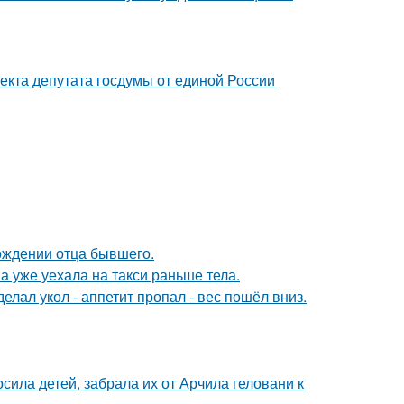
екта депутата госдумы от единой России
ождении отца бывшего.
а уже уехала на такси раньше тела.
елал укол - аппетит пропал - вес пошёл вниз.
сила детей, забрала их от Арчила геловани к