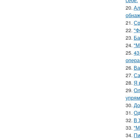
себе.
20.
Ал
обнаж
21.
Ср
22.
"Ф
23.
Ба
24.
"М
25.
43
опера
26.
Ва
27.
Са
28.
Я 
29.
Ол
упрям
30.
До
31.
Од
32.
В 
33.
"М
34.
Пи