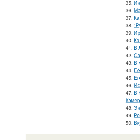
35.
Ин
36.
Ма
37.
Ка
38.
"Р
39.
Ир
40.
Ка
41.
В 
42.
Са
43.
В 
44.
Её
45.
Ег
46.
Ис
47.
В 
Кэмер
48.
Эн
49.
Ро
50.
Вк