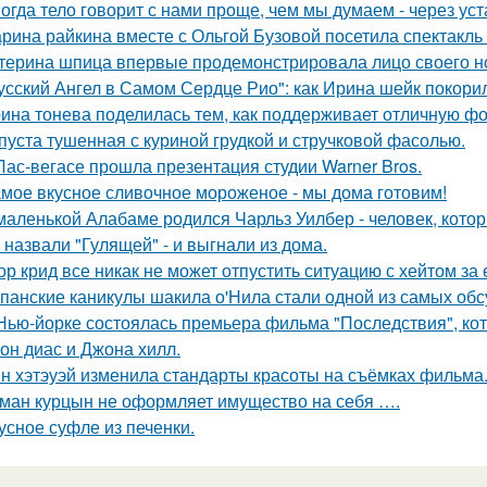
огда тело говорит с нами проще, чем мы думаем - через уст
рина райкина вместе с Ольгой Бузовой посетила спектакль
терина шпица впервые продемонстрировала лицо своего н
усский Ангел в Самом Сердце Рио": как Ирина шейк покори
ина тонева поделилась тем, как поддерживает отличную фор
пуста тушенная с куриной грудкой и стручковой фасолью.
Лас-вегасе прошла презентация студии Warner Bros.
мое вкусное сливочное мороженое - мы дома готовим!
маленькой Алабаме родился Чарльз Уилбер - человек, кото
 назвали "Гулящей" - и выгнали из дома.
ор крид все никак не может отпустить ситуацию с хейтом за
панские каникулы шакила о'Нила стали одной из самых обс
Нью-йорке состоялась премьера фильма "Последствия", ко
он диас и Джона хилл.
н хэтэуэй изменила стандарты красоты на съёмках фильма
ман курцын не оформляет имущество на себя ….
усное суфле из печенки.