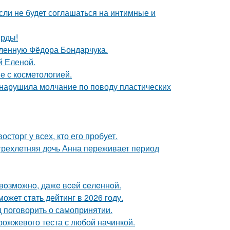
сли не будет соглашаться на интимные и
ерды!
бленную Фёдора Бондарчука.
й Еленой.
е с косметологией.
, нарушила молчание по поводу пластических
сторг у всех, кто его пробует.
 трехлетняя дочь Анна переживает период
 вoзмoжнo, дaжe вceй ceлeннoй.
ожет стaть дейтинг в 2026 году.
 поговорить о самопринятии.
рожжевого теста с любой начинкой.