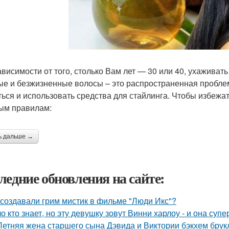
ависимости от того, столько Вам лет — 30 или 40, ухаживат
ые и безжизненные волосы – это распространенная пробле
ться и использовать средства для стайлинга. Чтобы избежат
ым правилам:
ь дальше →
ледние обновления на сайте:
 создавали грим мистик в фильме "Люди Икс"?
о кто знает, но эту девушку зовут Винни харлоу - и она суп
Летняя жена старшего сына Дэвида и Виктории бэкхем брук