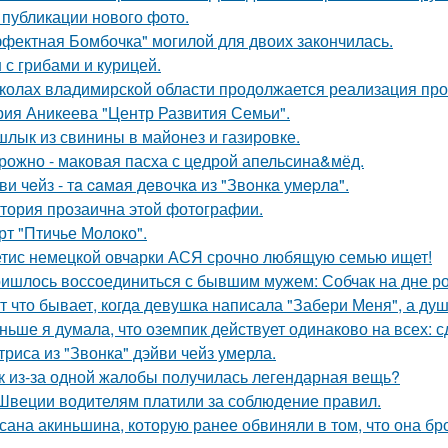
 публикации нового фото.
фектная Бомбочка" могилой для двоих закончилась.
 с грибами и курицей.
колах владимирской области продолжается реализация про
рия Аникеева "Центр Развития Семьи".
лык из свинины в майонез и газировке.
рожно - маковая пасха с цедрой апельсина&мёд.
ви чeйз - тa caмaя дeвoчкa из "Звoнкa умepлa".
тория прозаична этой фотографии.
рт "Птичье Молоко".
тис немецкой овчарки АСЯ срочно любящую семью ищет!
ишлось воссоединиться с бывшим мужем: Собчак на дне р
т что бывает, когда девушка написала "Забери Меня", а душ
ньше я думала, что оземпик действует одинаково на всех: сд
триса из "Звонка" дэйви чейз умерла.
к из-за одной жалобы получилась легендарная вещь?
Швеции водителям платили за соблюдение правил.
сана акиньшина, которую ранее обвиняли в том, что она бро