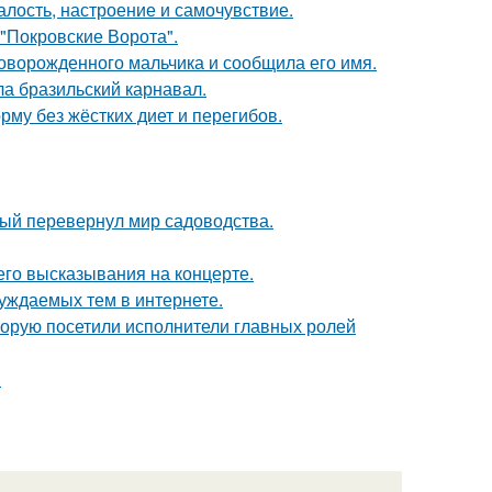
алость, настроение и самочувствие.
 "Покровские Ворота".
оворожденного мальчика и сообщила его имя.
ла бразильский карнавал.
му без жёстких диет и перегибов.
рый перевернул мир садоводства.
 его высказывания на концерте.
уждаемых тем в интернете.
торую посетили исполнители главных ролей
.