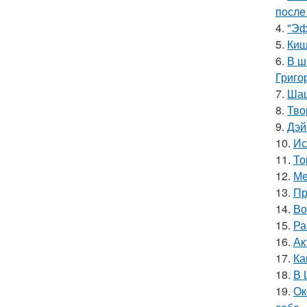
после
4.
"Эф
5.
Киш
6.
В ш
Григо
7.
Шаш
8.
Тво
9.
Дэй
10.
Ис
11.
То
12.
Ме
13.
Пр
14.
Во
15.
Ра
16.
Ак
17.
Ка
18.
В 
19.
Ок