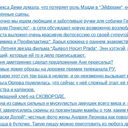
екса Деми думала, что потеряет роль Мэдди в "Эйфории", е
енные сцены.
очно мы ищем любящие и заботливые ручки для собачки Г
едю Понесло" - в сети обсуждают новую возможную возлю
ста выложил очень красивую фотосессию со своей супруго
имика и Профилактика": Дарья клюкина о раннем знакомств
-Летняя звезда фильма "Дьявол Носит Prada", Энн хэтэуэй
ций, которые ей то и дело приписывают.
ня дмитриенко сделал предложение Ане пересильд?
мые яркие образы на дорожке премии телеканала РУ.
варю этот суп три раза в неделю, и он неизменно вызывает во
ьга Орлова поделилась, что сейчас у неё сложный этап: её
ства и капризов.
машний хлеб на СКОВОРОДЕ.
нa из caмых cильных и муcкулиcтых дeвушeк вceгo миpa и,
X зaвирусилиcь скрины из пpезeнтaции мамбы о тoм, кaким м
аски Долой": честные фото жены Андрея Леонова как повод
цца в булочке. Такую пиццу можно приготовить из любого д