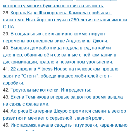
которого у многих буквально отвисла челюсть.
38.
Король Карл III и королева Камилла прибыли с
визитом в Нью-йорк по случаю 250-летия независимости
США.
39.
В социальных сетях активно комментируют
перемены во внешнем виде Анджелины Джоли.
40.
Бывшая домработница подала в суд на кайли
дженнер, обвинив её и связанные с ней компании в
дискриминации, травле и незаконном увольнении.
41.
22 апреля в Fitness House на пулковском прошло
занятие "Степ+", объединившее любителей степ -
аэробики.
42.
Треугольные котлетки. Ингредиенты:
43.
Елена Темникова впервые за долгое время вышла
на связь с фанатами.
44.
Актриса Екатерина Шкуро стремится сменить вектор
развития и мечтает о серьезной главной роли.
45.
Инстасамка начала сводить татуировки, кардинально