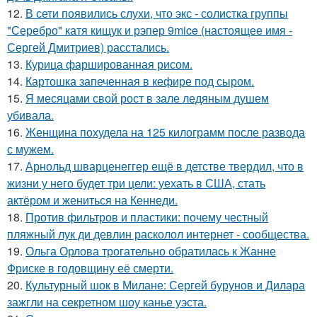
12.
В сети появились слухи, что экс - солистка группы
"Серебро" катя кищук и рэпер 9mice (настоящее имя -
Сергей Дмитриев) расстались.
13.
Курица фаршированная рисом.
14.
Картошка запеченная в кефире под сыром.
15.
Я месяцами свой рост в зале ледяным душем
убивала.
16.
Женщина похудела на 125 килограмм после развода
с мужем.
17.
Арнольд шварценеггер ещё в детстве твердил, что в
жизни у него будет три цели: уехать в США, стать
актёром и жениться на Кеннеди.
18.
Против фильтров и пластики: почему честный
пляжный лук ди девлин расколол интернет - сообщества.
19.
Ольга Орлова трогательно обратилась к Жанне
Фриске в годовщину её смерти.
20.
Культурный шок в Милане: Сергей бурунов и Дилара
зажгли на секретном шоу канье уэста.