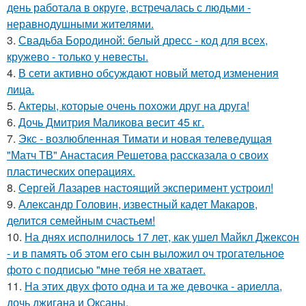
день работала в округе, встречалась с людьми -
неравнодушными жителями.
3.
Свадьба Бородиной: белый дресс - код для всех,
кружево - только у невесты.
4.
В сети активно обсуждают новый метод изменения
лица.
5.
Актеры, которые очень похожи друг на друга!
6.
Дочь Дмитрия Маликова весит 45 кг.
7.
Экс - возлюбленная Тимати и новая телеведущая
"Матч ТВ" Анастасия Решетова рассказала о своих
пластических операциях.
8.
Сергей Лазарев настоящий эксперимент устроил!
9.
Александр Головин, известный кадет Макаров,
делится семейным счастьем!
10.
На днях исполнилось 17 лет, как ушел Майкл Джексон
- и в память об этом его сын выложил оч трогательное
фото с подписью "мне тебя не хватает.
11.
На этих двух фото одна и та же девочка - ариелла,
дочь джигана и Оксаны.