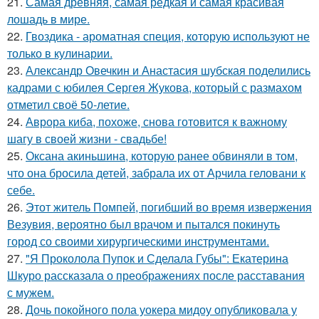
21.
Самая древняя, самая редкая и самая красивая
лошадь в мире.
22.
Гвоздика - ароматная специя, которую используют не
только в кулинарии.
23.
Александр Овечкин и Анастасия шубская поделились
кадрами с юбилея Сергея Жукова, который с размахом
отметил своё 50-летие.
24.
Аврора киба, похоже, снова готовится к важному
шагу в своей жизни - свадьбе!
25.
Оксана акиньшина, которую ранее обвиняли в том,
что она бросила детей, забрала их от Арчила геловани к
себе.
26.
Этот житель Помпей, погибший во время извержения
Везувия, вероятно был врачом и пытался покинуть
город со своими хирургическими инструментами.
27.
"Я Проколола Пупок и Сделала Губы": Екатерина
Шкуро рассказала о преображениях после расставания
с мужем.
28.
Дочь покойного пола уокера мидоу опубликовала у