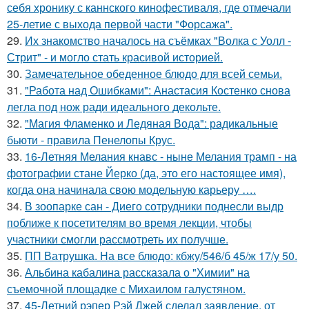
себя хронику с каннского кинофестиваля, где отмечали
25-летие с выхода первой части "Форсажа".
29.
Их знакомство началось на съёмках "Волка с Уолл -
Стрит" - и могло стать красивой историей.
30.
Замечательное обеденное блюдо для всей семьи.
31.
"Работа над Ошибками": Анастасия Костенко снова
легла под нож ради идеального декольте.
32.
"Магия Фламенко и Ледяная Вода": радикальные
бьюти - правила Пенелопы Крус.
33.
16-Летняя Мелания кнавс - ныне Мелания трамп - на
фотографии стане Йерко (да, это его настоящее имя),
когда она начинала свою модельную карьеру ….
34.
В зоопарке сан - Диего сотрудники поднесли выдр
поближе к посетителям во время лекции, чтобы
участники смогли рассмотреть их получше.
35.
ПП Ватрушка. На все блюдо: кбжу/546/б 45/ж 17/у 50.
36.
Альбина кабалина рассказала о "Химии" на
съемочной площадке с Михаилом галустяном.
37.
45-Летний рэпер Рэй Джей сделал заявление, от