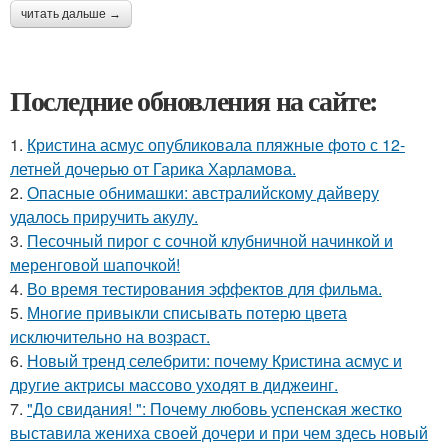
читать дальше →
Последние обновления на сайте:
1.
Кристина асмус опубликовала пляжные фото с 12-
летней дочерью от Гарика Харламова.
2.
Опасные обнимашки: австралийскому дайверу
удалось приручить акулу.
3.
Песочный пирог с сочной клубничной начинкой и
меренговой шапочкой!
4.
Во время тестирования эффектов для фильма.
5.
Многие привыкли списывать потерю цвета
исключительно на возраст.
6.
Новый тренд селебрити: почему Кристина асмус и
другие актрисы массово уходят в диджеинг.
7.
"До свидания! ": Почему любовь успенская жестко
выставила жениха своей дочери и при чем здесь новый