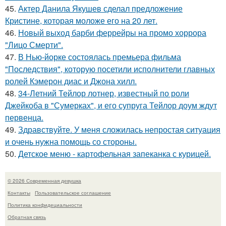
45.
Актер Данила Якушев сделал предложение
Кристине, которая моложе его на 20 лет.
46.
Новый выход барби феррейры на промо хоррора
"Лицо Смерти".
47.
В Нью-йорке состоялась премьера фильма
"Последствия", которую посетили исполнители главных
ролей Кэмерон диас и Джона хилл.
48.
34-Летний Тейлор лотнер, известный по роли
Джейкоба в "Сумерках", и его супруга Тейлор доум ждут
первенца.
49.
Здравствуйте. У меня сложилась непростая ситуация
и очень нужна помощь со стороны.
50.
Детское меню - картофельная запеканка с курицей.
© 2026 Современная девушка
Контакты
Пользовательское соглашение
Политика конфидециальности
Обратная связь