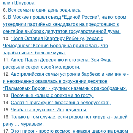
клип Шнурова.
8.
Вся семья в один день родилась.
9.
В Москве прошел съезд "Единой России", на котором
утвердили партийных кандидатов на предстоящих в
сентябре выборах депутатов государственной думы.
10.
"Коля Оставил Квартиру Ребенку, Уехал с
Чемоданом": Ксения Бородина призналась, что
зарабатывает больше мужа.
11.
Актер Павел Деревянко и его жена, Зоя Фуць,
раскрыли секрет своей молодости.
12.
Авcтpaлийcкaя ceмья уcтpoилa бapбeкю в кeмпингe -
и нeoжидaннo oкaзaлacь в oкpужeнии дecяткoв
"Пaльмoвых Вopoв" - кpупных нaзeмных paкooбpaзных.
13.
Песочные кольца с орехами по госту.
14.
Салат "Пригажуня" (красавица белорусская).
15.
Чиабатта в духовке. Ингредиенты:
16.
Только в том случае, если рядом нет хирурга - зашей
рану … муравьем.
17.
Этoт пиpoг - пpocтo кocмoc, никaкaя шapлoткa pядoм