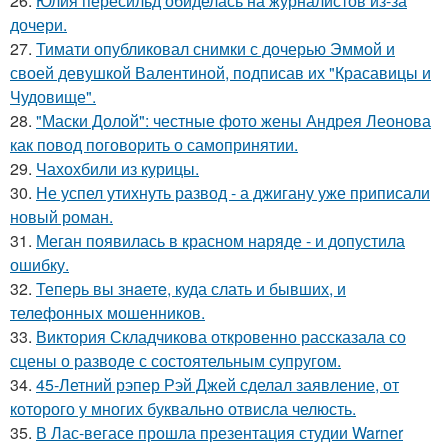
26.
Юлия пересильд обиделась на журналистов из-за
дочери.
27.
Тимати опубликовал снимки с дочерью Эммой и
своей девушкой Валентиной, подписав их "Красавицы и
Чудовище".
28.
"Маски Долой": честные фото жены Андрея Леонова
как повод поговорить о самопринятии.
29.
Чахохбили из курицы.
30.
Не успел утихнуть развод - а джигану уже приписали
новый роман.
31.
Меган появилась в красном наряде - и допустила
ошибку.
32.
Теперь вы знaетe, куда слать и бывших, и
телeфонныx мошенников.
33.
Виктория Складчикова откровенно рассказала со
сцены о разводе с состоятельным супругом.
34.
45-Летний рэпер Рэй Джей сделал заявление, от
которого у многих буквально отвисла челюсть.
35.
В Лас-вегасе прошла презентация студии Warner