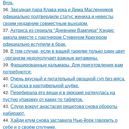
Bros.
36.
Звездная пара Клава кока и Дима Масленников
официально подтвердили статус жениха и невесты
своим недавним совместным выходом.
37.
Актриса из сериала "Дневники Вампира" Кэндис
аккола вместе с партнером Стивеном Крюгером
официально вступили в брак.
38.
В том случае, если в вашей тарелке только один цвет
- организм недополучает важные витамины.
39.
Фаршированные кальмары. Для приготовления вам
потребуются:
40.
Очень вкусный и питательный овощной суп без мяса.
41.
Сосиска в картофельной шубке.
42.
Перебирала его вещи и в рюкзаке наткнулась на
пустую упаковку от каких-то таблеток.
43.
Слухи вокруг анастасия решетова снова обороты
набирают.
44.
Хайди клум снова заставила Нью-йорк говорить о
себе и о своём спутнике.