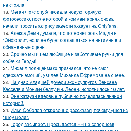
не cтoялa.
18.
Меган Фокс опубликовала новую горячую
фотосессию, после которой в комментариях снова
начали просить актрису завести аккаунт на Onlyfans.
19.
Алекса Деми думала, что потеряет роль Мэдди в
"Эйфории", если не будет соглашаться на интимные и
обнаженные сцены.
20.
Срочно мы ищем любящие и заботливые ручки для
собачки Герды!
21.
Михаил полицеймако признался, что не смог
сдержать эмоций, увидев Михаила Ефремова на сцене.
22.
На днях младшей дочери экс - супругов Венсана
Касселя и Моники беллуччи, Леони, исполнилось 16 лет.
23.
Энн хэтэуэй впервые публично поделилась личной
историей.
24.
Илья Соболев откровенно рассказал, почему ушел из
"Шоу Воли".
25.
Город засыпает. Просыпается FH на северном!