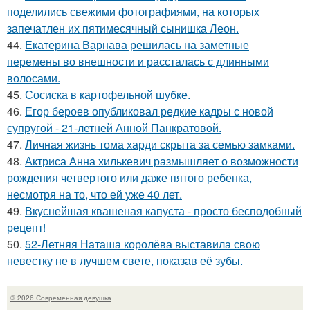
поделились свежими фотографиями, на которых
запечатлен их пятимесячный сынишка Леон.
44.
Екатерина Варнава решилась на заметные
перемены во внешности и рассталась с длинными
волосами.
45.
Сосиска в картофельной шубке.
46.
Егор бероев опубликовал редкие кадры с новой
супругой - 21-летней Анной Панкратовой.
47.
Личная жизнь тома харди скрыта за семью замками.
48.
Актриса Анна хилькевич размышляет о возможности
рождения четвертого или даже пятого ребенка,
несмотря на то, что ей уже 40 лет.
49.
Вкуснейшая квашеная капуста - просто бесподобный
рецепт!
50.
52-Летняя Наташа королёва выставила свою
невестку не в лучшем свете, показав её зубы.
© 2026 Современная девушка