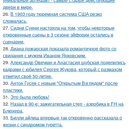
уникальный артефакт - самые стаpые действующие
двери в мире.
26.
В 1903 году тюремная система США резко
сломалась.
27.
Сидни Суини настояла на том, чтобы некоторые
откровенные сцены в 3 сезоне эйфории остались в
сценарии.
28.
Диана пожарская показала романтичное фото со
свидания с мужем Иваном Янковским.
29.
Александр Овечкин и Анастасия шубская поделились
кадрами с юбилея Сергея Жукова, который с размахом
отметил своё 50-летие.
30.
Антон Гусев с новым "Открытым Взглядом" после
пластики.
31.
Это была любовь!
32.
Назад в 90-е: зажигательная степ - аэробика в FH на
Блюхера.
33.
Билли айлиш впервые так откровенно рассказала о
жизни с синдромом туретта.