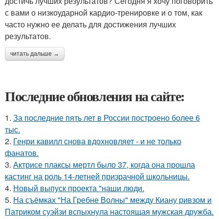
достичь лучших результатов? Сегодня я хочу поговорить
с вами о низкоударной кардио-тренировке и о том, как
часто нужно ее делать для достижения лучших
результатов.
читать дальше →
Последние обновления на сайте:
1.
За последние пять лет в России построено более 6
тыс.
2.
Генри кавилл снова вдохновляет - и не только
фанатов.
3.
Актрисе плаксы мертл было 37, когда она прошла
кастинг на роль 14-летней призрачной школьницы.
4.
Новый выпуск проекта "наши люди.
5.
На съёмках "На Гребне Волны" между Киану ривзом и
Патриком суэйзи вспыхнула настоящая мужская дружба.