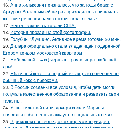
16.
Анна хилькевич призналась, что за годы брака с
Артуром Волковым ей не раз приходилось принимать
жесткие решения ради спокойствия в семье.
17.
Белки - зомби атаковали США.
18.
История прозаична этой фотографии.
19.
Голубцы "Лучшие". Активное время готовки 20 мин.
20.
Дилара официально стала владелицей подаренной
Егором кридом московской квартиры.
21.
Небольшой (14 кг) черныш срочно ищет любящий
дом!
22.
Яблочный кекс. На первый взгляд это совершенно
обычный кекс с яблоками.
23.
В России созданы все условия, чтобы дети могли
получать качественное образование и развивать свои
таланты.
24.
У шестилетней вари, дочери коли и Марины,
появился собственный аккаунт в социальных сетях!
25.
В римском пантеoне до сих пор можно увидеть