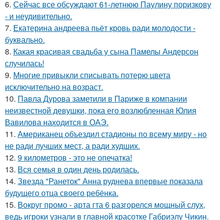
6.
Сейчас все обсуждают 61-летнюю Паулину поризкову
- и неудивительно.
7.
Екатерина андреева пьёт кровь ради молодости -
буквально.
8.
Какая красивая свадьба у сына Памелы Андерсон
случилась!
9.
Многие привыкли списывать потерю цвета
исключительно на возраст.
10.
Павла Дурова заметили в Париже в компании
неизвестной девушки, пока его возлюбленная Юлия
Вавилова находится в ОАЭ.
11.
Американец объездил стадионы по всему миру - но
не ради лучших мест, а ради худших.
12.
9 километров - это не опечатка!
13.
Вся семья в один день родилась.
14.
Звезда "Ранеток" Анна руднева впервые показала
будущего отца своего ребёнка.
15.
Вокруг промо - арта гта 6 разгорелся мощный слух,
ведь игроки узнали в главной красотке Габриэлу Чикин.