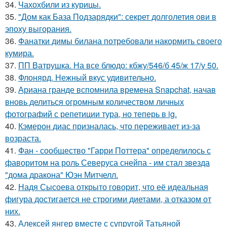
34.
Чахохбили из курицы.
35.
"Дом как База Подзарядки": секрет долголетия ови в
эпоху выгорания.
36.
Фанатки димы билана потребовали накормить своего
кумира.
37.
ПП Ватрушка. На все блюдо: кбжу/546/б 45/ж 17/у 50.
38.
Флонярд. Нежный вкус удивительно.
39.
Ариана гранде вспомнила времена Snapchat, начав
вновь делиться огромным количеством личных
фотографий с репетиции тура, но теперь в ig.
40.
Кэмерон диас призналась, что переживает из-за
возраста.
41.
Фан - сообщество "Гарри Поттера" определилось с
фаворитом на роль Северуса снейпа - им стал звезда
"дома дракона" Юэн Митчелл.
42.
Надя Сысоева открыто говорит, что её идеальная
фигура достигается не строгими диетами, а отказом от
них.
43.
Алексей янгер вместе с супругой Татьяной