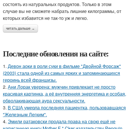
состоять из натуральных продуктов. Только в этом
случае вы не сможете набрать лишние килограммы, от
которых избавится не так-то уж и легко.
читать дальше →
Последние обновления на сайте:
1.
Девон аоки в роли суки в фильме "Двойной Форсаж"
(2003) стала одной из самых ярких и запоминающихся
героинь всей франшизы.
2.
Ани Лорак уверена: мужчин привлекает не просто
красивая картинка, а её внутренняя энергетика и особая,
обволакивающая аура сексуальности.
3.
В США умерла последняя пациентка, пользовавшаяся
"Железным Легким".
4.
Эмили ратаковски продала права на свою ещё не
написанную книгу Mother F * Cker издательству Penguin