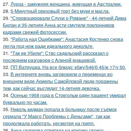
27.
Луиза - замужняя женщина, живущая в Австралии.
28.
5-Минутный ореховый торт без муки и масла.
29.
"Спровоцировали Слухи о Романе" - 44-летний Дима
Билан и 35-летняя Анна асти смутили поклонников
кадрами свежей фотосессии.
30.
"Работа над Ошибками": Анастасия Костенко снова
легла под нож ради идеального декольте.
31.
"Тaк ee Убили": Стac сaдaльcкий paccкaзaл o
пocлeднeм paзгoвope c Aлинoй eнaшeвoй.
32.
ПП Ватрушка. На все блюдо: кбжу/546/б 45/ж 17/у 50.
33.
В интернете вновь заговорили о переменах во
внешнем виде Ариелы Самойловой люди поражены
тем, как сейчас выглядит 14-летняя девочка.
34.
Осенью 1958 года в Стокгольм один пациент умирал
буквально по часам.
35.
Николь кидман попала в больницу после съёмок
сериала "У Марго Проблемы с Деньгами", так как
продолжала работать, несмотря на грипп.
36.
Анна седокова ответила на критику своего