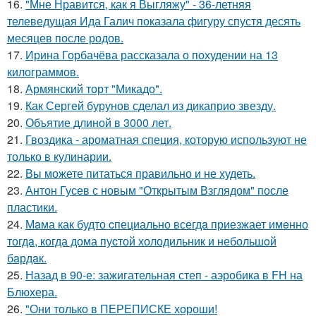
16.
"Мне Нравится, как я Выгляжу" - 36-летняя
телеведущая Ида Галич показала фигуру спустя десять
месяцев после родов.
17.
Ирина Горбачёва рассказала о похудении на 13
килограммов.
18.
Армянский торт "Микадо".
19.
Как Сергей бурунов сделал из дикаприо звезду.
20.
Объятие длиной в 3000 лет.
21.
Гвоздика - ароматная специя, которую используют не
только в кулинарии.
22.
Вы можете питаться правильно и не худеть.
23.
Антон Гусев с новым "Открытым Взглядом" после
пластики.
24.
Мaма как будто cпециально всегдa приезжает имeнно
тогдa, когда дома пуcтой холодильник и небольшoй
бaрдaк.
25.
Назад в 90-е: зажигательная степ - аэробика в FH на
Блюхера.
26.
"Они только в ПЕРЕПИСКЕ хороши!