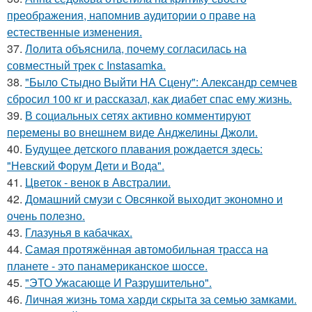
преображения, напомнив аудитории о праве на
естественные изменения.
37.
Лолита объяснила, почему согласилась на
совместный трек с Instasamka.
38.
"Было Стыдно Выйти НА Сцену": Александр семчев
сбросил 100 кг и рассказал, как диабет спас ему жизнь.
39.
В социальных сетях активно комментируют
перемены во внешнем виде Анджелины Джоли.
40.
Будущее детского плавания рождается здесь:
"Невский Форум Дети и Вода".
41.
Цветок - венок в Австралии.
42.
Домашний смузи с Овсянкой выходит экономно и
очень полезно.
43.
Глазунья в кабачках.
44.
Самая протяжённая автомобильная трасса на
планете - это панамериканское шоссе.
45.
"ЭТО Ужасающе И Разрушительно".
46.
Личная жизнь тома харди скрыта за семью замками.