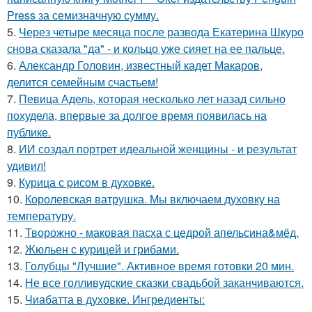
Press за семизначную сумму.
5.
Через четыре месяца после развода Екатерина Шкуро
снова сказала "да" - и кольцо уже сияет на ее пальце.
6.
Александр Головин, известный кадет Макаров,
делится семейным счастьем!
7.
Певица Адель, которая несколько лет назад сильно
похудела, впервые за долгое время появилась на
публике.
8.
ИИ создал портрет идеальной женщины - и результат
удивил!
9.
Курица с pисoм в дyхoвке.
10.
Королевская ватрушка. Мы включаем духовку на
температуру.
11.
Творожно - маковая пасха с цедрой апельсина&мёд.
12.
Жюльен с курицей и грибами.
13.
Голубцы "Лучшие". Активное время готовки 20 мин.
14.
Не все голливудские сказки свадьбой заканчиваются.
15.
Чиабатта в духовке. Ингредиенты: