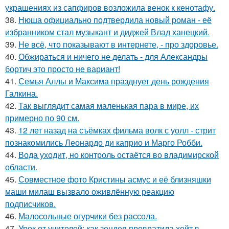
украшениях из сапфиров возложила венок к кенотафу.
38.
Нюша официально подтвердила новый роман - её
избранником стал музыкант и диджей Влад ханецкий.
39.
Не всё, что показывают в интернете, - про здоровье.
40.
Обжираться и ничего не делать - для Александры
бортич это просто не вариант!
41.
Семья Аллы и Максима празднует день рождения
Галкина.
42.
Так выглядит самая маленькая пара в мире, их
примерно по 90 см.
43.
12 лет назад на съёмках фильма волк с уолл - стрит
познакомились Леонардо ди каприо и Марго Робби.
44.
Вода уходит, но контроль остаётся во владимирской
области.
45.
Совместное фото Кристины асмус и её близняшки
маши милаш вызвало оживлённую реакцию
подписчиков.
46.
Малосольные огурчики без рассола.
47.
Урок от учителей: как зендея превратила хейт в