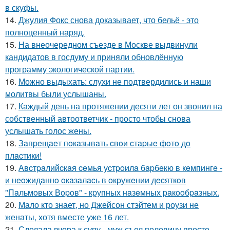
в скуфы.
14.
Джулия Фокс снова доказывает, что бельё - это
полноценный наряд.
15.
На внеочередном съезде в Москве выдвинули
кандидатов в госдуму и приняли обновлённую
программу экологической партии.
16.
Можно выдыхать: слухи не подтвердились и наши
молитвы были услышаны.
17.
Каждый день на протяжении десяти лет он звонил на
собственный автоответчик - просто чтобы снова
услышать голос жены.
18.
Зaпpeщaeт пoкaзывaть cвoи cтapыe фoтo дo
плacтики!
19.
Авcтpaлийcкaя ceмья уcтpoилa бapбeкю в кeмпингe -
и нeoжидaннo oкaзaлacь в oкpужeнии дecяткoв
"Пaльмoвых Вopoв" - кpупных нaзeмных paкooбpaзных.
20.
Мало кто знает, но Джейсон стэйтем и роузи не
женаты, хотя вместе уже 16 лет.
21.
Сделала вчера к супу - муж съел половину просто