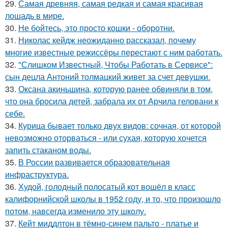
29.
Самая древняя, самая редкая и самая красивая
лошадь в мире.
30.
Не бойтесь, это просто кошки - оборотни.
31.
Николас кейдж неожиданно рассказал, почему
многие известные режиссёры перестают с ним работать.
32.
"Слишком Известный, Чтобы Работать в Сервисе":
сын децла Антоний толмацкий живет за счет девушки.
33.
Оксана акиньшина, которую ранее обвиняли в том,
что она бросила детей, забрала их от Арчила геловани к
себе.
34.
Курица бывает только двух видов: сочная, от которой
невозможно оторваться - или сухая, которую хочется
запить стаканом воды.
35.
В России развивается образовательная
инфраструктура.
36.
Худой, голодный полосатый кот вошёл в класс
калифорнийской школы в 1952 году, и то, что произошло
потом, навсегда изменило эту школу.
37.
Кейт миддлтон в тёмно-синем пальто - платье и