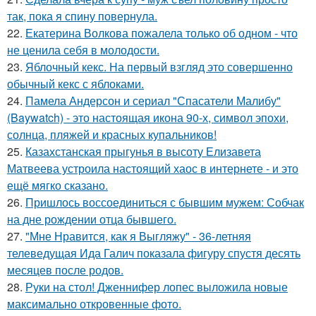
так, пока я спину повернула.
22.
Екатерина Волкова пожалела только об одном - что
не ценила себя в молодости.
23.
Яблочный кекс. На первый взгляд это совершенно
обычный кекс с яблоками.
24.
Памела Андерсон и сериал "Спасатели Малибу"
(Baywatch) - это настоящая икона 90-х, символ эпохи,
солнца, пляжей и красных купальников!
25.
Казахстанская прыгунья в высоту Елизавета
Матвеева устроила настоящий хаос в интернете - и это
ещё мягко сказано.
26.
Пришлось воссоединиться с бывшим мужем: Собчак
на дне рождении отца бывшего.
27.
"Мне Нравится, как я Выгляжу" - 36-летняя
телеведущая Ида Галич показала фигуру спустя десять
месяцев после родов.
28.
Руки на стол! Дженнифер лопес выложила новые
максимально откровенные фото.