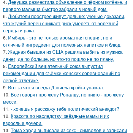
4.
Девушка разместила объявление о чёрном котёнке, и
первого малыша быстро забрали в новый дом.
5.
Любители поострее живут дольше: учёные доказали,
что жгучий перец снижает риск умереть от болезней
сердца и рака.
6.
Имбирь - это не только ароматная специя, но и
отличный ингредиент для полезных напитков и блюд.
7.
Жадная бывшая из США решила выбить из мужика
денег, да по больше, но что-то пошло не по плану.
8.
Европейский вещательный союз выпустил
рекомендации для съёмки женских соревнований по
лёгкой атлетике.
9.
Вот за что я всегда Дэниела крэйга уважал.
10.
Все говорят про жену Роналду, но никто - про жену
месси.
11.
- хочешь я расскажу тебе политический анекдот?
12.
Красота по наследству: звёздные мамы и их
взрослые дочери.
13.
Тома харди выписали из секс - символов и записали