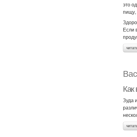
это о
пищу,
Здоро
Если 
проду
читат
Вас
Как
Зуда 
разли
неско
читат