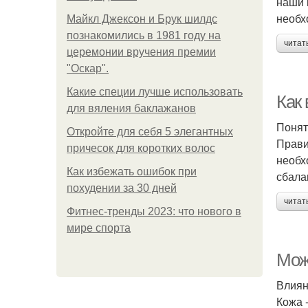
наши 
необх
Майкл Джексон и Брук шилдс
познакомились в 1981 году на
читат
церемонии вручения премии
"Оскар".
Какие специи лучше использовать
Как
для вяления баклажанов
Понят
Откройте для себя 5 элегантных
Прави
причесок для коротких волос
необх
Как избежать ошибок при
сбала
похудении за 30 дней
читат
Фитнес-тренды 2023: что нового в
мире спорта
Мож
Влиян
Кожа 