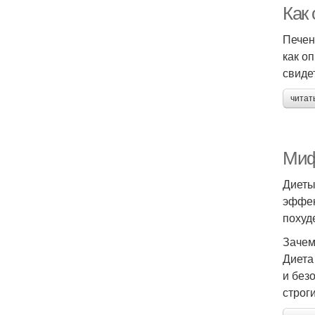
Как 
Печен
как о
свиде
читат
Миф
Диеты
эффек
похуд
Зачем
Диета
и без
строг