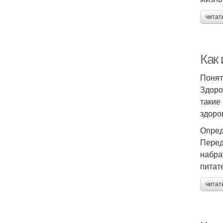
читат
Как
Понят
Здоро
такие
здоро
Опред
Перед
набра
питат
читат