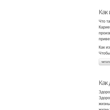
Как
Что т
Карие
произ
приве
Как и
Чтобы
читат
Как
Здоро
Здоро
жизнь
жизнь