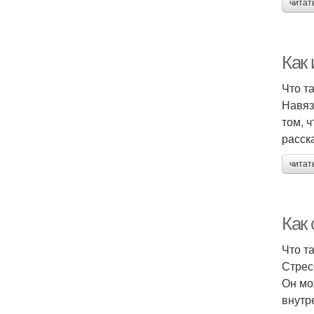
читат
Как
Что т
Навяз
том, 
расск
читат
Как 
Что т
Стрес
Он мо
внутр