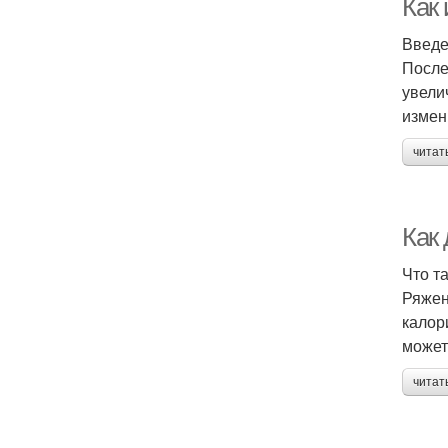
Как
Введ
После
увели
измен
читат
Как
Что т
Ряжен
калор
может
читат