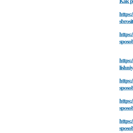
Как р
https:
sbrosi
https:
sposob
https:
lishni
https:
sposob
https:
sposob
https:
sposob