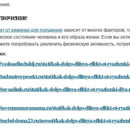
ения.
лючение
т от ряженки для похудения
зависит от многих факторов, т
еское состояние человека и его образа жизни. Если вы хоти
жете попробовать увеличить физическую активность, потре
ки:
//vashsadluchshij.ru/stati/kak-dolgo-dlitsya-effekt-ot-ryazhen
//mdmstroyproekt.ru/stati/kak-dolgo-dlitsya-effekt-ot-ryazhen
//mysadinfo.ru/stati/kak-dolgo-dlitsya-effekt-ot-ryazhenki-dly
//sovremennayamama.ru/stati/kak-dolgo-dlitsya-effekt-ot-rya
//mebel-doma23.ru/novosti/kak-dolgo-dlitsya-effekt-ot-ryazhe