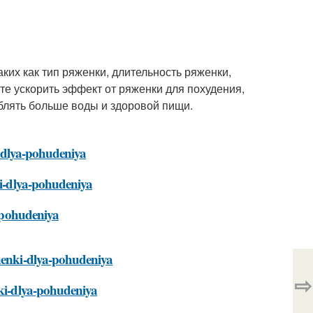
аких как тип ряженки, длительность ряженки,
те ускорить эффект от ряженки для похудения,
блять больше воды и здоровой пищи.
ki-dlya-pohudeniya
ki-dlya-pohudeniya
a-pohudeniya
zhenki-dlya-pohudeniya
⇨
nki-dlya-pohudeniya