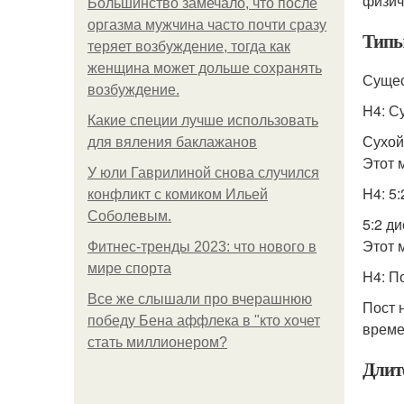
физич
Большинство замечало, что после
оргазма мужчина часто почти сразу
Типы
теряет возбуждение, тогда как
женщина может дольше сохранять
Сущес
возбуждение.
H4: С
Какие специи лучше использовать
Сухой
для вяления баклажанов
Этот 
У юли Гаврилиной снова случился
H4: 5:
конфликт с комиком Ильей
Соболевым.
5:2 д
Этот 
Фитнес-тренды 2023: что нового в
мире спорта
H4: П
Все же слышали про вчерашнюю
Пост 
победу Бена аффлека в "кто хочет
време
стать миллионером?
Длит