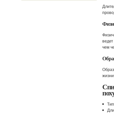
Длите
прово
Физи
Физич
ведет
чем ч
Обра
Образ
жизни
Спи
пох
Тип
Дли