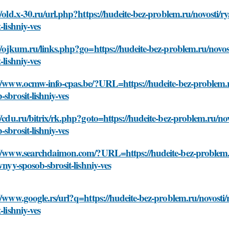
//old.x-30.ru/url.php?https://hudeite-bez-problem.ru/novosti
t-lishniy-ves
//ojkum.ru/links.php?go=https://hudeite-bez-problem.ru/novo
t-lishniy-ves
://www.ocmw-info-cpas.be/?URL=https://hudeite-bez-problem.r
-sbrosit-lishniy-ves
//cdu.ru/bitrix/rk.php?goto=https://hudeite-bez-problem.ru/n
-sbrosit-lishniy-ves
://www.searchdaimon.com/?URL=https://hudeite-bez-problem.
ivnyy-sposob-sbrosit-lishniy-ves
//www.google.rs/url?q=https://hudeite-bez-problem.ru/novost
t-lishniy-ves