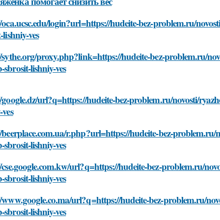
яженка помогает снизить вес
//oca.ucsc.edu/login?url=https://hudeite-bez-problem.ru/novo
t-lishniy-ves
//sythe.org/proxy.php?link=https://hudeite-bez-problem.ru/no
-sbrosit-lishniy-ves
//google.dz/url?q=https://hudeite-bez-problem.ru/novosti/ryaz
y-ves
//beerplace.com.ua/r.php?url=https://hudeite-bez-problem.ru/
-sbrosit-lishniy-ves
//cse.google.com.kw/url?q=https://hudeite-bez-problem.ru/nov
-sbrosit-lishniy-ves
//www.google.co.ma/url?q=https://hudeite-bez-problem.ru/nov
-sbrosit-lishniy-ves