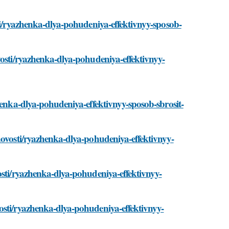
sti/ryazhenka-dlya-pohudeniya-effektivnyy-sposob-
vosti/ryazhenka-dlya-pohudeniya-effektivnyy-
henka-dlya-pohudeniya-effektivnyy-sposob-sbrosit-
novosti/ryazhenka-dlya-pohudeniya-effektivnyy-
osti/ryazhenka-dlya-pohudeniya-effektivnyy-
osti/ryazhenka-dlya-pohudeniya-effektivnyy-