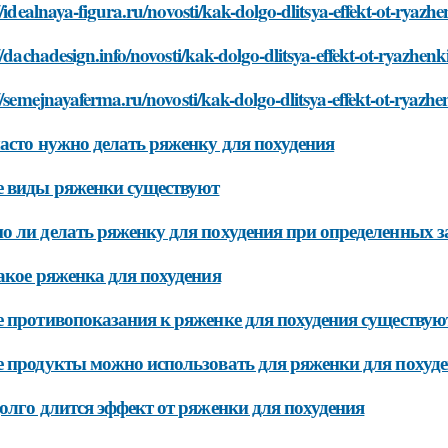
//idealnaya-figura.ru/novosti/kak-dolgo-dlitsya-effekt-ot-ryaz
//dachadesign.info/novosti/kak-dolgo-dlitsya-effekt-ot-ryazhe
//semejnayaferma.ru/novosti/kak-dolgo-dlitsya-effekt-ot-ryazh
асто нужно делать ряженку для похудения
 виды ряженки существуют
 ли делать ряженку для похудения при определенных з
акое ряженка для похудения
 противопоказания к ряженке для похудения существую
 продукты можно использовать для ряженки для похуд
олго длится эффект от ряженки для похудения