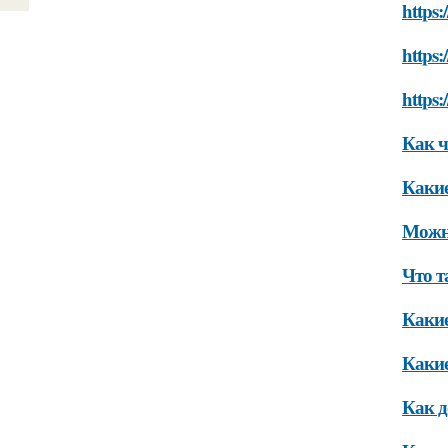
https:
https:
https:
Как ч
Какие
Можно
Что т
Какие
Какие
Как д