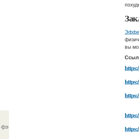
похуд
Зак
Эффек
физич
вы мо
Ссыл
https:
https:
https:
https:
⇦
https: