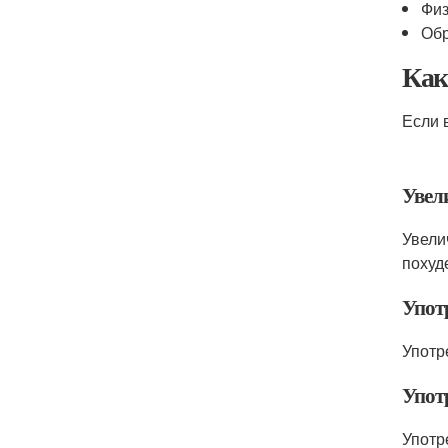
Физ
Обр
Как
Если 
Увел
Увели
похуд
Упот
Употр
Упот
Употр