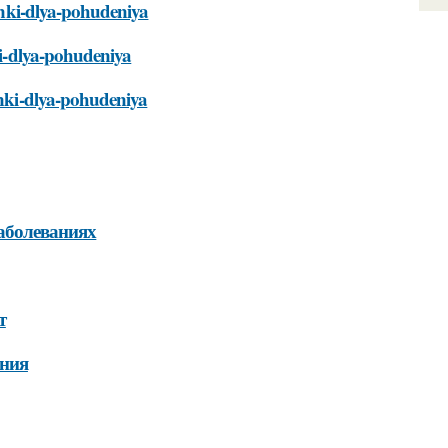
henki-dlya-pohudeniya
nki-dlya-pohudeniya
enki-dlya-pohudeniya
аболеваниях
т
ения