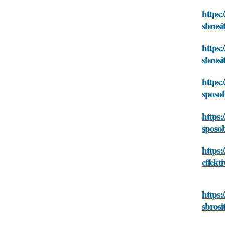
https:
sbrosi
https:
sbrosi
https
sposob
https:
sposob
https
effekt
https:
sbrosi