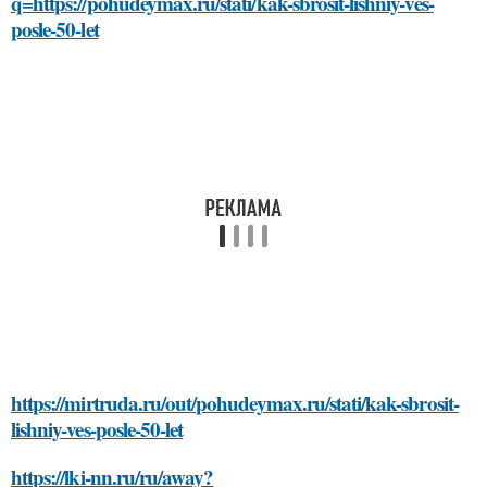
q=https://pohudeymax.ru/stati/kak-sbrosit-lishniy-ves-
posle-50-let
https://mirtruda.ru/out/pohudeymax.ru/stati/kak-sbrosit-
lishniy-ves-posle-50-let
https://lki-nn.ru/ru/away?