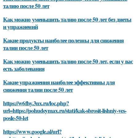
талию после 50 лет
Как можно уменьшить талию после 50 лет без диеты
и упражнений
Какие продукты наиболее полезны для снижения
талии после 50 лет
Как можно уменьшить талию после 50 лет, если у вас
есть заболевания
Какие упражнения наиболее эффективны для
снижения талии после 50 лет
https://w6fhy.3nx.ru/loc.php?
url=https://pohudeymax.ru/stati/kak-sbrosit-lishniy-ves-
posle-50-let
https://www.google.al/url?