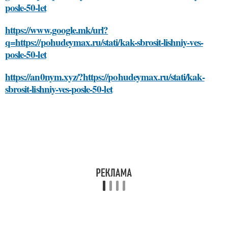
posle-50-let
https://www.google.mk/url?
q=https://pohudeymax.ru/stati/kak-sbrosit-lishniy-ves-
posle-50-let
https://an0nym.xyz/?https://pohudeymax.ru/stati/kak-
sbrosit-lishniy-ves-posle-50-let