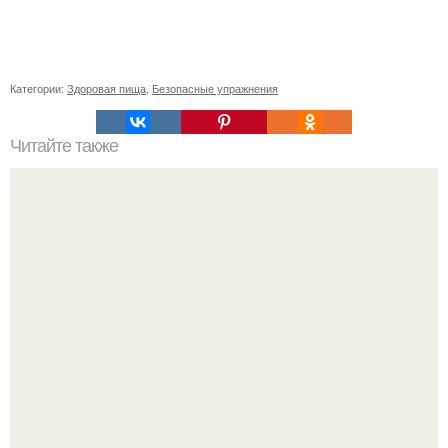
Категории:
Здоровая пища
,
Безопасные упражнения
Читайте также
Какие преимущества использования магнита для двери
В этой истории не было подпольного кабинета и
"Мастера После Двухнедельных Курсов".