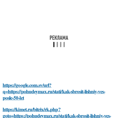
https://google.com.sv/url?
q=https://pohudeymax.ru/stati/kak-sbrosit-lishniy-ves-
posle-50-let
https://kimet.ru/bitrix/rk.php?
goto=https://pohudeymax.ru/stati/kak-sbrosit-lishniy-ves-