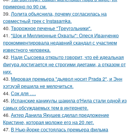
примерно по 90 см.
39.
Лолита объяснила, почему согласилась на
совместный трек с Instasamka.
40.
Творожное печенье "Треугольники".
41.
"Шок и Миллионные Охваты": Олеся Иванченко
прокомментировала недавний скандал с участием
известного человека.
42.
Надя Сысоева открыто говорит, что её идеальная
фигура достигается не строгими диетами, а отказом от
них.
43.
Мировая премьера "дьявол носит Prada 2", и Энн
хэтэуэй решила не мелочиться.
44.
Сок для ….
45.
Испанские каникулы шакила о'Нила стали одной из
самых обсуждаемых тем в интернете.
46.
Актер Данила Якушев сделал предложение
Кристине, которая моложе его на 20 лет.
47.
В Нью-йорке состоялась премьера фильма