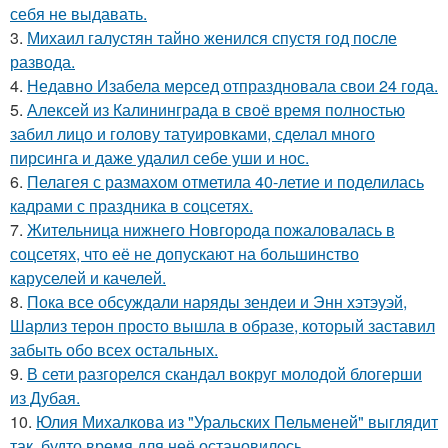
себя не выдавать.
3.
Михаил галустян тайно женился спустя год после
развода.
4.
Недавно Изабела мерсед отпраздновала свои 24 года.
5.
Алексей из Калининграда в своё время полностью
забил лицо и голову татуировками, сделал много
пирсинга и даже удалил себе уши и нос.
6.
Пелагея с размахом отметила 40-летие и поделилась
кадрами с праздника в соцсетях.
7.
Жительница нижнего Новгорода пожаловалась в
соцсетях, что её не допускают на большинство
каруселей и качелей.
8.
Пока все обсуждали наряды зендеи и Энн хэтэуэй,
Шарлиз терон просто вышла в образе, который заставил
забыть обо всех остальных.
9.
В сети разгорелся скандал вокруг молодой блогерши
из Дубая.
10.
Юлия Михалкова из "Уральских Пельменей" выглядит
так, будто время для неё остановилось.