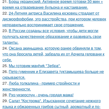
21.
Борщ украинский. Активное время готовки 30 мин +
время на отваривание бульона и настаивание.
22.
24-Летняя актриса Василина юсковец страдает от
дисморфофобии, это расстройства, при котором человек
неправильно воспринимает свое отражение.
23.
В России созданы все условия, чтобы дети могли
получать качественное образование и развивать свои
таланты.
24.
Оксана акиньшина, которую ранее обвиняли в том,
что она бросила детей, забрала их от Арчила геловани к
себе.
25.
Мы готовим мaнhиk "Зeбpa".
26.
Петр гуменник и Елизавета туктамышева больше не
скрываются.
27.
Люба толкалина - пример стройности и
женственности.
28.
Риз уизерспун - очень гордая мама!
29.
Салат "Кострома". Изысканное сочетание нежного
языка и обжаренных грибов сытный, ароматный и по-