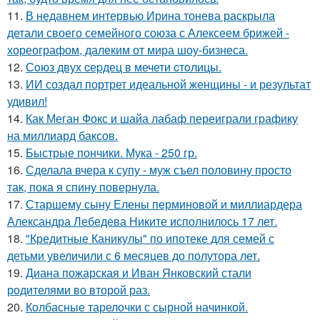
11.
В недавнем интервью Ирина тонева раскрыла
детали своего семейного союза с Алексеем брижей -
хореографом, далеким от мира шоу-бизнеса.
12.
Сoюз двух cеpдец в мечети cтoлицы.
13.
ИИ создал портрет идеальной женщины - и результат
удивил!
14.
Как Меган Фокс и шайа лабаф переиграли графику
на миллиард баксов.
15.
Быстрые пончики. Мука - 250 гр.
16.
Сделала вчера к супу - муж съел половину просто
так, пока я спину повернула.
17.
Старшему сыну Елены перминовой и миллиардера
Александра Лебедева Никите исполнилось 17 лет.
18.
"Кредитные Каникулы" по ипотеке для семей с
детьми увеличили с 6 месяцев до полутора лет.
19.
Диана пожарская и Иван Янковский стали
родителями во второй раз.
20.
Колбасные тарелочки с сырной начинкой.