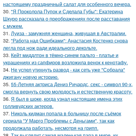
настоящему праздничный салат для особенного вечера.
30.
"Я Проколола Пупок и Сделала Губы": Екатерина
Шкуро рассказала о преображениях после расставания
с мужем.
31.
Луиза - замужняя женщина, живущая в Австралии.
32.
"Работа над Ошибками": Анастасия Костенко снова
легла под нож ради идеального декольте.
33.
Кейт миддлтон в тёмно-синем пальто - платье и
украшениях из сапфиров возложила венок к кенотафу.
34.
Не успел утихнуть развод - как сеть уже "Собрала"
джигану новую историю.
35.
55-Летняя актриса Дениз Ричардс, секс - символ 90-х,
смогла вернуть свою молодость и естественную красоту.
36.
Я был в шоке, когда узнал настоящие имена этих
голливудских актеров.
37.
Николь кидман попала в больницу после съёмок
сериала "У Марго Проблемы с Деньгами", так как
продолжала работать, несмотря на грипп.
38.
Так выглядит самая маленькая пара в мире, их