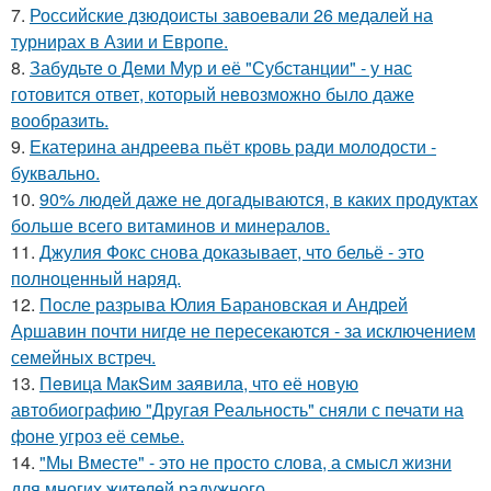
7.
Российские дзюдоисты завоевали 26 медалей на
турнирах в Азии и Европе.
8.
Забудьте о Деми Мур и её "Субстанции" - у нас
готовится ответ, который невозможно было даже
вообразить.
9.
Екатерина андреева пьёт кровь ради молодости -
буквально.
10.
90% людей даже не догадываются, в каких продуктах
больше всего витаминов и минералов.
11.
Джулия Фокс снова доказывает, что бельё - это
полноценный наряд.
12.
После разрыва Юлия Барановская и Андрей
Аршавин почти нигде не пересекаются - за исключением
семейных встреч.
13.
Пeвица MакSим заявила, что её новую
автобиографию "Другая Реальность" сняли с печати на
фоне угроз её семье.
14.
"Мы Вместе" - это не просто слова, а смысл жизни
для многих жителей радужного.