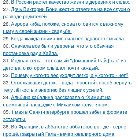
26.
В России растет качество жизни в деревнях и селах.
27.
Дочь Виктории Бони жёстко ответила на все слухи о
разводе родителей.
28.
Аврора киба, похоже, снова готовится к важному
шагу в своей жизни - свадьбе!
29.
Когда жажда внимания сильнее здравого смысла.
30.
Сначала все были уверены, что это обычная
постановка ради Хайпа.
31.
Йодная сетка - тот самый "Домашний Лайфхак" из
детства, о котором слышал почти каждый.
32.
Почему у кого-то вес уходит легко, а у кого-то - нет?
33.
Освежающая детокс - вода - простой способ вернуть
телу лёгкость и энергию без лишних усилий.
34.
Альбина кабалина рассказала о "Химии" на
съемочной площадке с Михаилом галустяном.
35.
1 мая в Санкт-петербурге прошел забег в формате
эстафеты.
36.
Во Франции, в аббатстве аббатство во - де - серне,
прошёл закрытый Гала - вечер ювелирного дома