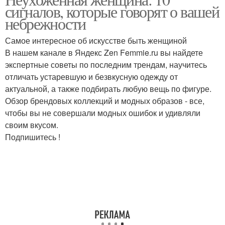
Неухоженные брови
Неухоженная девушка
сигналов, которые говорят о вашей
небрежности
Самое интересное об искусстве быть женщиной
В нашем канале в Яндекс Zen Femmie.ru вы найдете
Опрятные женщины
Неопрятные женщины
экспертные советы по последним трендам, научитесь
отличать устаревшую и безвкусную одежду от
актуальной, а также подбирать любую вещь по фигуре.
Обзор брендовых коллекций и модных образов - все,
Лак на неухоженных
Дешёвая женщина
чтобы вы не совершали модных ошибок и удивляли
ногтях
своим вкусом.
Подпишитесь !
Неухоженный мужчина