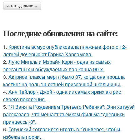
читать дальше →
Последние обновления на сайте:
1.
Кристина асмус опубликовала пляжные фото с 12-
летней дочерью от Гарика Харламова.
2.
Луис Мигель и Мэрайя Кэри - одна из самых
элегантных и обсуждаемых пар конца 90-х.
3.
Актрисе плаксы мертл было 37, когда она прошла
кастинг на роль 14-летней призрачной школьницы.
4.
Аня Тейлор - Джой - одна из самых ярких актрис
своего поколения.
5.
"Я Занята Рождением Третьего Ребенка": Энн хэтэуэй
рассказала, что мешает съемкам фильма "дневники
принцессы-3".
6.
Гогунский согласился играть в "Универе", чтобы
избежать порчи.