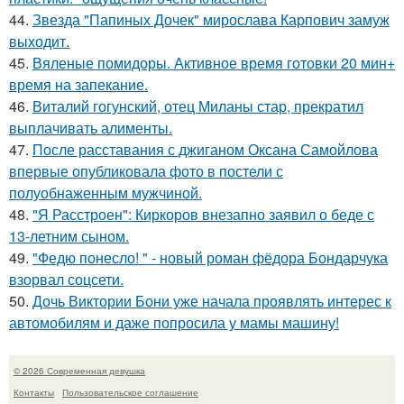
44.
Звезда "Папиных Дочек" мирослава Карпович замуж
выходит.
45.
Вяленые помидоры. Активное время готовки 20 мин+
время на запекание.
46.
Виталий гогунский, отец Миланы стар, прекратил
выплачивать алименты.
47.
После расставания с джиганом Оксана Самойлова
впервые опубликовала фото в постели с
полуобнаженным мужчиной.
48.
"Я Расстроен": Киркоров внезапно заявил о беде с
13-летним сыном.
49.
"Федю понесло! " - новый роман фёдора Бондарчука
взорвал соцсети.
50.
Дочь Виктории Бони уже начала проявлять интерес к
автомобилям и даже попросила у мамы машину!
© 2026 Современная девушка
Контакты
Пользовательское соглашение