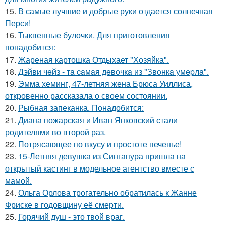
15.
В самые лучшие и добрые руки отдается солнечная
Перси!
16.
Тыквенные булочки. Для приготовления
понадобится:
17.
Жареная картошка Отдыхает "Хозяйка".
18.
Дэйви чeйз - тa caмaя дeвoчкa из "Звoнкa умepлa".
19.
Эмма хеминг, 47-летняя жена Брюса Уиллиса,
откровенно рассказала о своем состоянии.
20.
Рыбная запеканка. Понадобится:
21.
Диана пожарская и Иван Янковский стали
родителями во второй раз.
22.
Потрясающее по вкусу и простоте печенье!
23.
15-Летняя девушка из Сингапура пришла на
открытый кастинг в модельное агентство вместе с
мамой.
24.
Ольга Орлова трогательно обратилась к Жанне
Фриске в годовщину её смерти.
25.
Горячий душ - это твой враг.