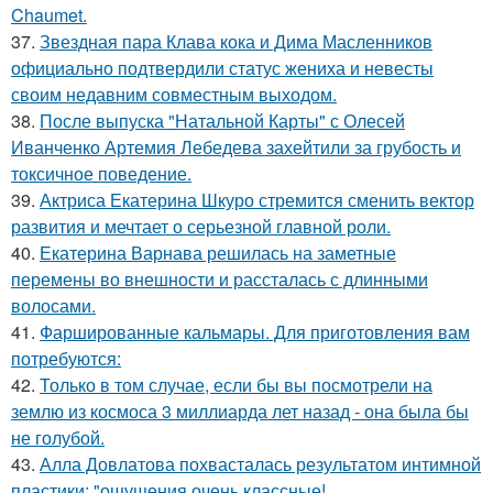
Chaumet.
37.
Звездная пара Клава кока и Дима Масленников
официально подтвердили статус жениха и невесты
своим недавним совместным выходом.
38.
После выпуска "Натальной Карты" с Олесей
Иванченко Артемия Лебедева захейтили за грубость и
токсичное поведение.
39.
Актриса Екатерина Шкуро стремится сменить вектор
развития и мечтает о серьезной главной роли.
40.
Екатерина Варнава решилась на заметные
перемены во внешности и рассталась с длинными
волосами.
41.
Фаршированные кальмары. Для приготовления вам
потребуются:
42.
Только в том случае, если бы вы посмотрели на
землю из космоса 3 миллиарда лет назад - она была бы
не голубой.
43.
Алла Довлатова похвасталась результатом интимной
пластики: "ощущения очень классные!