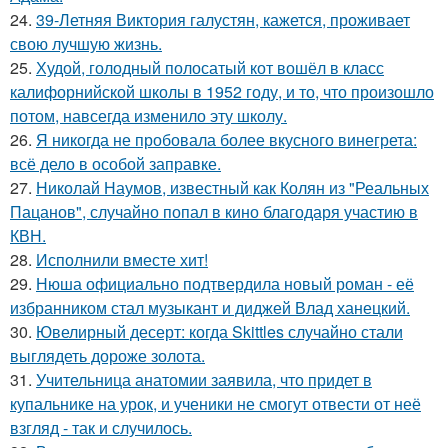
24.
39-Летняя Виктория галустян, кажется, проживает
свою лучшую жизнь.
25.
Худой, голодный полосатый кот вошёл в класс
калифорнийской школы в 1952 году, и то, что произошло
потом, навсегда изменило эту школу.
26.
Я никогда не пробовала более вкусного винегрета:
всё дело в особой заправке.
27.
Николай Наумов, известный как Колян из "Реальных
Пацанов", случайно попал в кино благодаря участию в
КВН.
28.
Исполнили вместе хит!
29.
Нюша официально подтвердила новый роман - её
избранником стал музыкант и диджей Влад ханецкий.
30.
Ювелирный десерт: когда Skittles случайно стали
выглядеть дороже золота.
31.
Учительница анатомии заявила, что придет в
купальнике на урок, и ученики не смогут отвести от неё
взгляд - так и случилось.