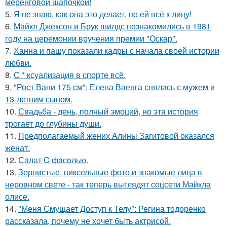
меренговой шапочкой!
5.
Я не знаю, как она это делает, но ей всё к лицу!
6.
Майкл Джексон и Брук шилдс познакомились в 1981
году на церемонии вручения премии "Оскар".
7.
Ханна и пашу показали кадры с начала своей истории
любви.
8.
С * ксуализация в спорте всё.
9.
"Рост Вани 175 см": Елена Ваенга снялась с мужем и
13-летним сыном.
10.
Свадьба - день, полный эмоций, но эта история
трогает до глубины души.
11.
Предполагаемый жених Алины Загитовой оказался
женат.
12.
Салат C фaсoлью.
13.
Зернистые, пиксельные фото и знакомые лица в
неровном свете - так теперь выглядят соцсети Майкла
олисе.
14.
"Меня Смущает Доступ к Телу": Регина тодоренко
рассказала, почему не хочет быть актрисой.