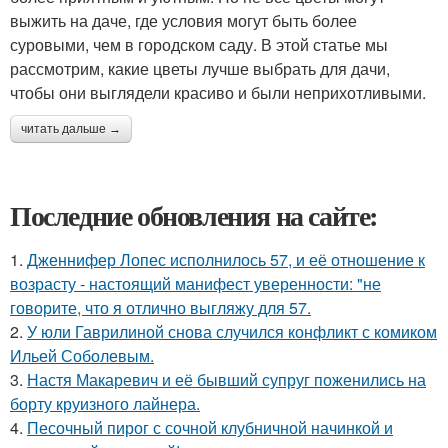
выжить на даче, где условия могут быть более
суровыми, чем в городском саду. В этой статье мы
рассмотрим, какие цветы лучше выбрать для дачи,
чтобы они выглядели красиво и были неприхотливыми.
читать дальше →
Последние обновления на сайте:
1.
Дженнифер Лопес исполнилось 57, и её отношение к
возрасту - настоящий манифест уверенности: "не
говорите, что я отлично выгляжу для 57.
2.
У юли Гаврилиной снова случился конфликт с комиком
Ильей Соболевым.
3.
Настя Макаревич и её бывший супруг поженились на
борту круизного лайнера.
4.
Песочный пирог с сочной клубничной начинкой и