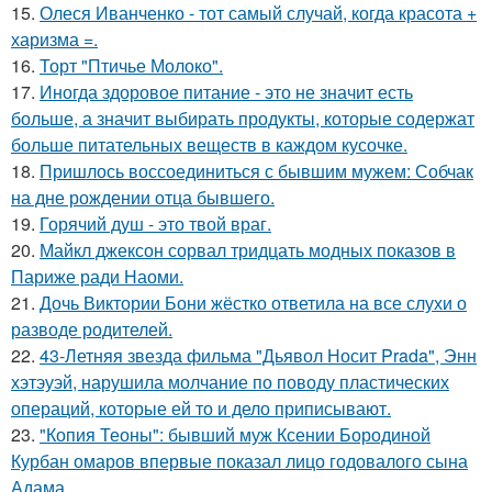
15.
Олеся Иванченко - тот самый случай, когда красота +
харизма =.
16.
Торт "Птичье Молоко".
17.
Иногда здоровое питание - это не значит есть
больше, а значит выбирать продукты, которые содержат
больше питательных веществ в каждом кусочке.
18.
Пришлось воссоединиться с бывшим мужем: Собчак
на дне рождении отца бывшего.
19.
Горячий душ - это твой враг.
20.
Майкл джексон сорвал тридцать модных показов в
Париже ради Наоми.
21.
Дочь Виктории Бони жёстко ответила на все слухи о
разводе родителей.
22.
43-Летняя звезда фильма "Дьявол Носит Prada", Энн
хэтэуэй, нарушила молчание по поводу пластических
операций, которые ей то и дело приписывают.
23.
"Копия Теоны": бывший муж Ксении Бородиной
Курбан омаров впервые показал лицо годовалого сына
Адама.