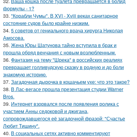
32.
Ваша кошка после туалета превращается в болид
формулы - 1?
33.
"Корабли Чумы". В XVI - Xviii веках санитарное
состояние судов было крайне низким.
34.
5 советов от гениального врача хирурга Николая
Амосова.
35.
Жена Юры Шатунова тайно вступила в брак и
прошла обряд венчания с новым возлюбленным.
36.
Фантазия на тему "Шрека" в российских реалиях
превращает голливудскую сказку в родную и до боли
знакомую историю.
37.
Загадочная дырочка в кошачьем ухе: что это такое?
38.
В Лас-вегасе прошла презентация студии Warner
Bros.
39.
Интернет взорвался после появления ролика с
участием Анны седоковой и джигана,
сопровождавшегося её загадочной фразой: "Счастье
Любит Тишину".
40.
В социальных сетях активно комментируют