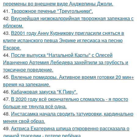
перемены во внешнем виде Анджелины Джоли.
41.
Творожное печенье "Треугольники".
42.
Вкуснейшая низкокалорийная творожная запеканка с
яблоком.
43.
В2001 году Анну Курникову пригласили сняться в
клипе испанского певца Энрике иглесиаса на песню
Escape.
44.
После выпуска "Натальной Карты" с Олесей
Иванченко Артемия Лебедева захейтили за грубость и
токсичное поведение.
45.
Вяленые помидоры. Активное время готовки 20 мин+
время на запекание.
46.
Кабачковая закуска "К Пиву".
47.
В 2020 году всё окончательно сломалось - я просто
больше не тянула всё одна.
48.
Инстасамка начала сводить татуировки, кардинально
меняя свой образ.
49.
Актриса Екатерина шпица откровенно рассказала о
личной трагедии - потере ребёнка.