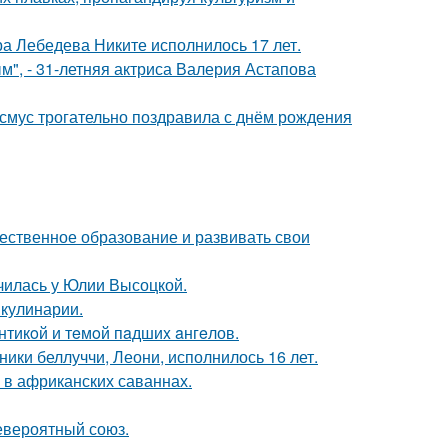
 Лебедева Никите исполнилось 17 лет.
", - 31-летняя актриса Валерия Астапова
асмус трогательно поздравила с днём рождения
чественное образование и развивать свои
училась у Юлии Высоцкой.
 кулинарии.
нтикoй и тeмoй пaдшиx aнгeлов.
ники беллуччи, Леони, исполнилось 16 лет.
 в африканских саваннах.
евероятный союз.