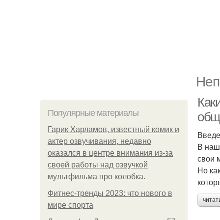
Неп
Как
Популярные материалы
общ
Гарик Харламов, известный комик и
Введ
актер озвучивания, недавно
В наш
оказался в центре внимания из-за
свои 
своей работы над озвучкой
Но ка
мультфильма про колобка.
котор
Фитнес-тренды 2023: что нового в
читат
мире спорта