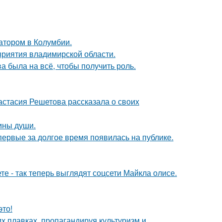
атором в Колумбии.
риятия владимирской области.
а была на всё, чтобы получить роль.
астасия Решетова рассказала о своих
бины души.
впервые за долгое время появилась на публике.
е - так теперь выглядят соцсети Майкла олисе.
это!
х плавках, пропагандируя культуризм и