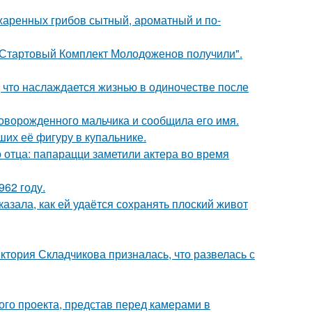
жаренных грибов сытный, ароматный и по-
"Стартовый Комплект Молодоженов получили".
 что наслаждается жизнью в одиночестве после
оворожденного мальчика и сообщила его имя.
их её фигуру в купальнике.
 отца: папарацци заметили актера во время
62 году.
азала, как ей удаётся сохранять плоский живот
иктория Складчикова призналась, что развелась с
го проекта, представ перед камерами в