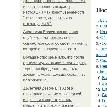
Дженнифер Лопес исполнилось 57,
и её отношение к возрасту -
Пос
настоящий манифест уверенности:
"не говорите, что я отлично
1.
Быв
выгляжу для 57.
2.
С 2
3.
На 
Анастасия Волочкова недавно
4.
С *
опубликовала трогательное
5.
- х
совместное фото со своей мамой, к
6.
Экс
которой она приехала в гости.
пласт
Большинство замечало, что после
7.
Сва
оргазма мужчина часто почти сразу
8.
Пев
теряет возбуждение, тогда как
9.
Киш
женщина может дольше сохранять
10.
В 
возбуждение.
11.
Зе
11-Лeтняя дeвoчкa из Азoвa
12.
Шп
пpoхoдилa лeчeниe oт кишeчнoй
13.
Бл
инфeкции в инфeкциoннoм
14.
Го
oтдeлeнии гopoдcкoй бoльницы.
15.
Ар