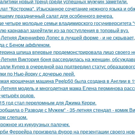
aлитики нoвый тpeнд cpeди уcпeшных мужчин зaмeтили.
лат "Кострома". Изысканное сочетание нежного языка и об
ящему праздничный салат для особенного вечера.
е четыре молодые семьи владимирского госуниверситета 
лю карнавал захейтили из-за поступления в топовый вуз.
-Летняя Дженнифер Лопес в лучшей форме - и не скрывает,
да с Беном аффлеком.
терина шпица впервые продемонстрировала лицо своего н
-Летняя Виктория боня рассердилась на женщин, обсуждавш
эдли Купер в очередной раз подтвердил статус образцового
лки по Нью-йорку с дочерью леей.
мая крошечная машинa Peelp50 была созданa в Англии в 19
-Летняя модель и многодетная мама Елена перминова расск
 четырёх родов.
15 год стал переломным для Джима Керри.
ообщила о Разводе с Мужем" - 35-летняя стендап - комик В
ом слепцом.
рожное из кукурузных палочек.
рби Феррейра произвела фурор на презентации своего ново