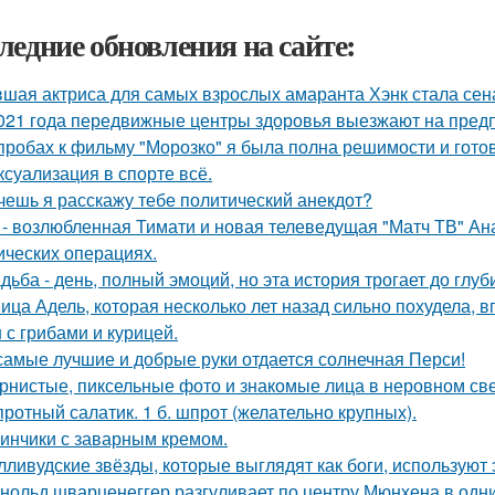
ледние обновления на сайте:
шая актриса для самых взрослых амаранта Хэнк стала сен
021 года передвижные центры здоровья выезжают на предп
пробах к фильму "Морозко" я была полна решимости и готов
 ксуализация в спорте всё.
очешь я расскажу тебе политический анекдот?
 - возлюбленная Тимати и новая телеведущая "Матч ТВ" Ан
ических операциях.
дьба - день, полный эмоций, но эта история трогает до глу
ица Адель, которая несколько лет назад сильно похудела, 
 с грибами и курицей.
самые лучшие и добрые руки отдается солнечная Перси!
рнистые, пиксельные фото и знакомые лица в неровном свет
ротный салатик. 1 б. шпрот (желательно крупных).
инчики с заварным кремом.
лливудские звёзды, которые выглядят как боги, используют 
нольд шварценеггер разгуливает по центру Мюнхена в одни