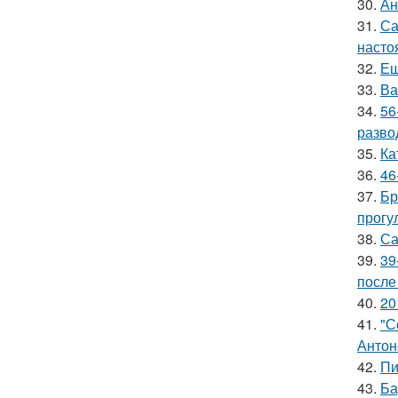
30.
Ан
31.
Са
насто
32.
Ещ
33.
Ва
34.
56
разво
35.
Ка
36.
46
37.
Бр
прогу
38.
Са
39.
39
после
40.
20
41.
"С
Антон
42.
Пи
43.
Ба