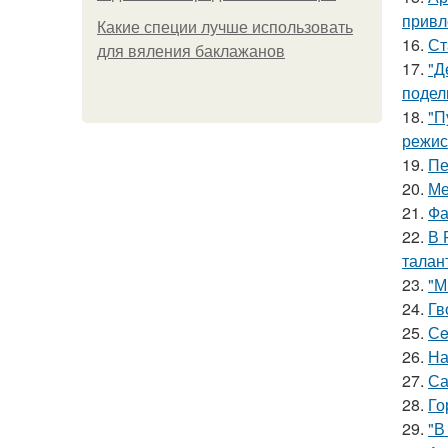
привл
Какие специи лучше использовать
16.
Ст
для вяления баклажанов
17.
"Д
подел
18.
"П
режис
19.
Пе
20.
Ме
21.
Фа
22.
В 
талан
23.
"М
24.
Гв
25.
Сe
26.
На
27.
Са
28.
Го
29.
"В