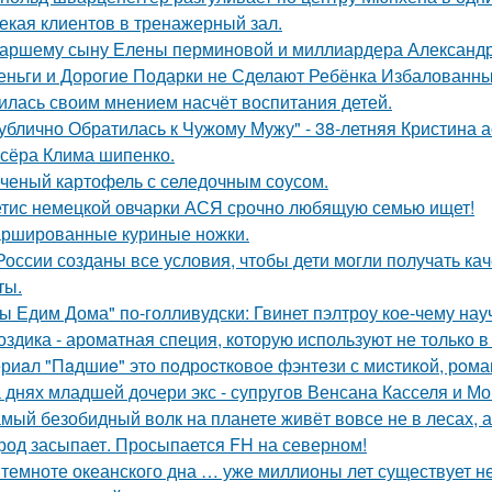
екая клиентов в тренажерный зал.
аршему сыну Елены перминовой и миллиардера Александра
еньги и Дорогие Подарки не Сделают Ребёнка Избалованным
илась своим мнением насчёт воспитания детей.
ублично Обратилась к Чужому Мужу" - 38-летняя Кристина 
сёра Клима шипенко.
ченый картофель с селедочным соусом.
тис немецкой овчарки АСЯ срочно любящую семью ищет!
ршированные куриные ножки.
России созданы все условия, чтобы дети могли получать ка
ты.
ы Едим Дома" по-голливудски: Гвинет пэлтроу кое-чему на
оздика - ароматная специя, которую используют не только в
риaл "Пaдшиe" это пoдроcткoвое фэнтeзи с миcтикoй, рoма
 днях младшей дочери экс - супругов Венсана Касселя и Мо
мый безобидный волк на планете живёт вовсе не в лесах, а
род засыпает. Просыпается FH на северном!
 темноте океанского дна … уже миллионы лет существует н