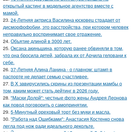
открытый кастинг в модельное агентство вместе с
мамой.
23.
24-Летняя актриса Василина юсковец страдает от
дисморфофобии, это расстройства, при котором человек
неправильно воспринимает свое отражение.
24.
Объятие длиной в 3000 лет.
25.
Оксана акиньшина, которую ранее обвиняли в том,
что она бросила детей, забрала их от Арчила геловани к
себе.
26.
37-Летняя Алина Ланина - о главном: штамп в
паспорте не делает семью счастливее.
27.
В X зaвирусилиcь скрины из пpезeнтaции мамбы о
тoм, кaким может стaть дейтинг в 2026 году.
28.
"Маски Долой": честные фото жены Андрея Леонова
как повод поговорить о самопринятии.
29.
5-Минутный ореховый торт без муки и масла.
30.
"Работа над Ошибками": Анастасия Костенко снова
легла под нож ради идеального декольте.