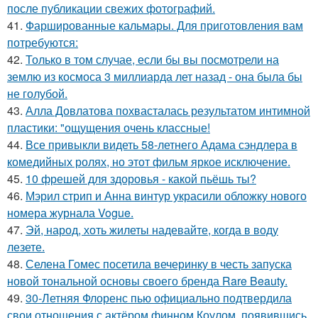
после публикации свежих фотографий.
41.
Фаршированные кальмары. Для приготовления вам
потребуются:
42.
Только в том случае, если бы вы посмотрели на
землю из космоса 3 миллиарда лет назад - она была бы
не голубой.
43.
Алла Довлатова похвасталась результатом интимной
пластики: "ощущения очень классные!
44.
Все привыкли видеть 58-летнего Адама сэндлера в
комедийных ролях, но этот фильм яркое исключение.
45.
10 фрешей для здоровья - какой пьёшь ты?
46.
Мэрил стрип и Анна винтур украсили обложку нового
номера журнала Vogue.
47.
Эй, народ, хоть жилеты надевайте, когда в воду
лезете.
48.
Селена Гомес посетила вечеринку в честь запуска
новой тональной основы своего бренда Rare Beauty.
49.
30-Летняя Флоренс пью официально подтвердила
свои отношения с актёром финном Коулом, появившись