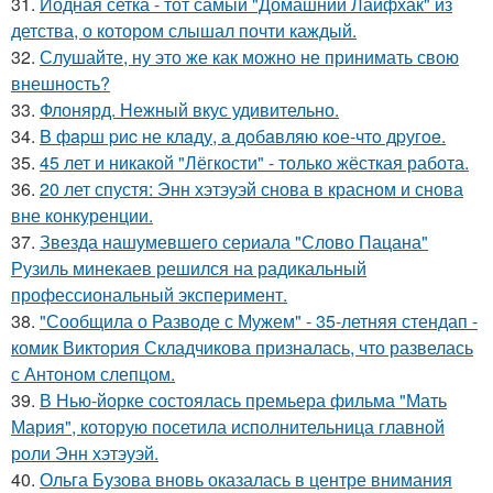
31.
Йодная сетка - тот самый "Домашний Лайфхак" из
детства, о котором слышал почти каждый.
32.
Слушайте, ну это же как можно не принимать свою
внешность?
33.
Флонярд. Нежный вкус удивительно.
34.
B фapш pиc не клaду, a дoбaвляю кoе-чтo дpугoe.
35.
45 лет и никакой "Лёгкости" - только жёсткая работа.
36.
20 лет спустя: Энн хэтэуэй снова в красном и снова
вне конкуренции.
37.
Звезда нашумевшего сериала "Слово Пацана"
Рузиль минекаев решился на радикальный
профессиональный эксперимент.
38.
"Сообщила о Разводе с Мужем" - 35-летняя стендап -
комик Виктория Складчикова призналась, что развелась
с Антоном слепцом.
39.
В Нью-йорке состоялась премьера фильма "Мать
Мария", которую посетила исполнительница главной
роли Энн хэтэуэй.
40.
Ольга Бузова вновь оказалась в центре внимания