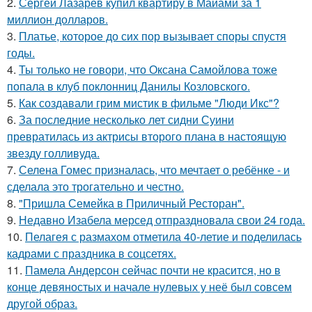
2.
Сергей Лазарев купил квартиру в Майами за 1
миллион долларов.
3.
Платье, которое до сих пор вызывает споры спустя
годы.
4.
Ты только не говори, что Оксана Самойлова тоже
попала в клуб поклонниц Данилы Козловского.
5.
Как создавали грим мистик в фильме "Люди Икс"?
6.
За последние несколько лет сидни Суини
превратилась из актрисы второго плана в настоящую
звезду голливуда.
7.
Селена Гомес призналась, что мечтает о ребёнке - и
сделала это трогательно и честно.
8.
"Пришла Семейка в Приличный Ресторан".
9.
Недавно Изабела мерсед отпраздновала свои 24 года.
10.
Пелагея с размахом отметила 40-летие и поделилась
кадрами с праздника в соцсетях.
11.
Памела Андерсон сейчас почти не красится, но в
конце девяностых и начале нулевых у неё был совсем
другой образ.