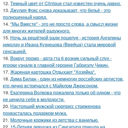
12.
Темный цвет от Clinique стал известен очень давно.
13.
Джулия Фокс снова доказывает, что бельё - это
полноценный наряд.
14.
"Мы Вместе" - это не просто слова, а смысл жизни
для многих жителей радужного.
15.
Ночь за решёткой ради поцелуя - история Ангелины
николау и Ивана Кузнецова (Beerkus) стала мировой
сенсацией.
16.
Вокруг промо - арта гта 6 возник сильный слух -
игроки узнали в главной героине Габриэлу Чикин.
17.
Жареная картошка Отдыхает "Хозяйка".
18.
Дима Билан - один из немногих российских артистов,
кто лично встречался с Майклом Джексоном.
19.
Екатерина Волкова пожалела только об одном - что
не ценила себя в молодости.
20.
Настоящий мужской сюрприз: стриженова
похвасталась подарком мужа.
21.
Молочные коржики из детства с ванилью.
22.
15-Летняя девушка из Сингапура пришла на