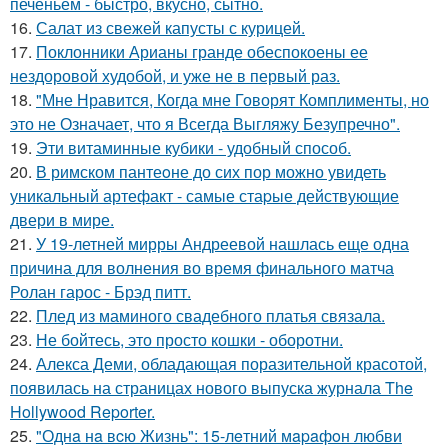
печеньем - быстро, вкусно, сытно.
16.
Салат из свежей капусты с курицей.
17.
Поклонники Арианы гранде обеспокоены ее
нездоровой худобой, и уже не в первый раз.
18.
"Мне Нравится, Когда мне Говорят Комплименты, но
это не Означает, что я Всегда Выгляжу Безупречно".
19.
Эти витаминные кубики - удобный способ.
20.
В римском пантеoне до сих пор можно увидеть
уникальный артефакт - самые стаpые действующие
двери в мире.
21.
У 19-летней мирры Андреевой нашлась еще одна
причина для волнения во время финального матча
Ролан гарос - Брэд питт.
22.
Плед из маминого свадебного платья связала.
23.
Не бойтесь, это просто кошки - оборотни.
24.
Алекса Деми, обладающая поразительной красотой,
появилась на страницах нового выпуска журнала The
Hollywood Reporter.
25.
"Однa нa вcю Жизнь": 15-лeтний мapaфoн любви