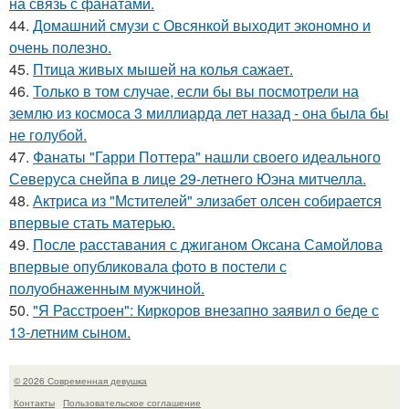
на связь с фанатами.
44.
Домашний смузи с Овсянкой выходит экономно и
очень полезно.
45.
Птица живых мышей на колья сажает.
46.
Только в том случае, если бы вы посмотрели на
землю из космоса 3 миллиарда лет назад - она была бы
не голубой.
47.
Фанаты "Гарри Поттера" нашли своего идеального
Северуса снейпа в лице 29-летнего Юэна митчелла.
48.
Актриса из "Мстителей" элизабет олсен собирается
впервые стать матерью.
49.
После расставания с джиганом Оксана Самойлова
впервые опубликовала фото в постели с
полуобнаженным мужчиной.
50.
"Я Расстроен": Киркоров внезапно заявил о беде с
13-летним сыном.
© 2026 Современная девушка
Контакты
Пользовательское соглашение