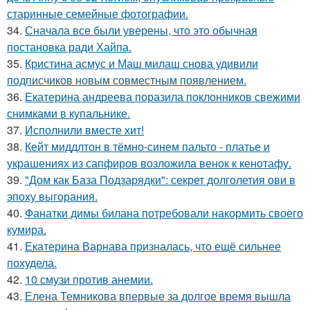
старинные семейные фотографии.
34.
Сначала все были уверены, что это обычная
постановка ради Хайпа.
35.
Кристина асмус и Маш милаш снова удивили
подписчиков новым совместным появлением.
36.
Екатерина андреева поразила поклонников свежими
снимками в купальнике.
37.
Исполнили вместе хит!
38.
Кейт миддлтон в тёмно-синем пальто - платье и
украшениях из сапфиров возложила венок к кенотафу.
39.
"Дом как База Подзарядки": секрет долголетия ови в
эпоху выгорания.
40.
Фанатки димы билана потребовали накормить своего
кумира.
41.
Екатерина Варнава призналась, что ещё сильнее
похудела.
42.
10 смузи против анемии.
43.
Елена Темникова впервые за долгое время вышла