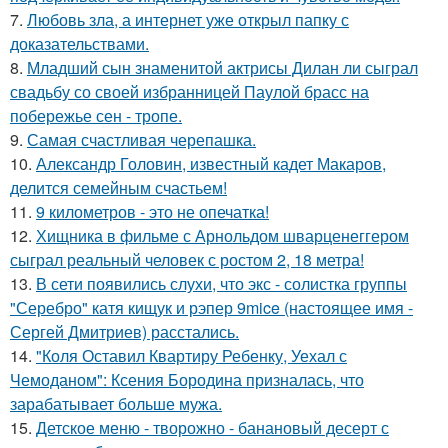
7.
Любовь зла, а интернет уже открыл папку с
доказательствами.
8.
Младший сын знаменитой актрисы Дилан ли сыграл
свадьбу со своей избранницей Паулой брасс на
побережье сен - тропе.
9.
Самая счастливая черепашка.
10.
Александр Головин, известный кадет Макаров,
делится семейным счастьем!
11.
9 километров - это не опечатка!
12.
Хищника в фильме с Арнольдом шварценеггером
сыграл реальный человек с ростом 2, 18 метра!
13.
В сети появились слухи, что экс - солистка группы
"Серебро" катя кищук и рэпер 9mice (настоящее имя -
Сергей Дмитриев) расстались.
14.
"Коля Оставил Квартиру Ребенку, Уехал с
Чемоданом": Ксения Бородина призналась, что
зарабатывает больше мужа.
15.
Детское меню - творожно - банановый десерт с