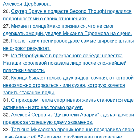
Алeкceя Щepбaкoвa.
26.
Скутер Браун в подкасте Second Thought поделился
подробностями о своих отношениях.
27.
Михаил полицеймако признался, что не смог
сдержать эмоций, увидев Михаила Ефремова на сцене.
28.
После таких тренировок даже самые широкие штаны
не скроют результат.
29.
Из "Воробушка" в прекрасного лебедя: невестка
Наташи королевой показала лицо после сложнейшей
пластики челюсти.
30.
Курица бывает только двух видов: сочная, от которой
невозможно оторваться - или сухая, которую хочется
запить стаканом воды.
31.
С приходом тепла спортивная жизнь становится еще
активнее - и это нас только радует.
32.
Алексей Серов из "Дискотеки Аварии" сделал дочери
подарок за успешную сдачу экзаменов.
33.
Татьяна Михалкова проникновенно поздравила свою
дочь Анну с её 52-летием, опубликовав прекрасные