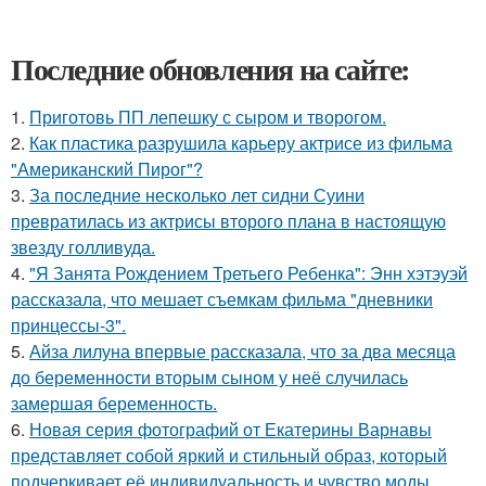
Последние обновления на сайте:
1.
Приготовь ПП лепешку с сыром и творогом.
2.
Как пластика разрушила карьеру актрисе из фильма
"Американский Пирог"?
3.
За последние несколько лет сидни Суини
превратилась из актрисы второго плана в настоящую
звезду голливуда.
4.
"Я Занята Рождением Третьего Ребенка": Энн хэтэуэй
рассказала, что мешает съемкам фильма "дневники
принцессы-3".
5.
Айза лилуна впервые рассказала, что за два месяца
до беременности вторым сыном у неё случилась
замершая беременность.
6.
Новая серия фотографий от Екатерины Варнавы
представляет собой яркий и стильный образ, который
подчеркивает её индивидуальность и чувство моды.