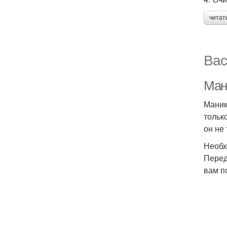
читат
Вас
Ман
Маник
тольк
он не
Необх
Перед
вам п