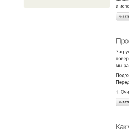
и исп
читат
Про
Загру
повер
мы ра
Подго
Перед
1. Оч
читат
Как 