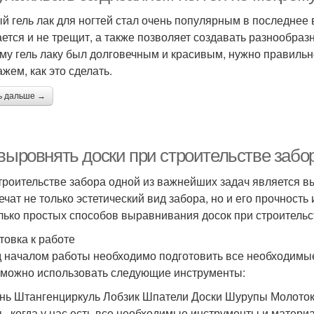
й гель лак для ногтей стал очень популярным в последнее 
ается и не трещит, а также позволяет создавать разнообраз
му гель лаку был долговечным и красивым, нужно правильно
жем, как это сделать.
ь дальше →
 выровнять доски при строительстве забо
троительстве забора одной из важнейших задач является 
ечат не только эстетический вид забора, но и его прочность
лько простых способов выравнивания досок при строительс
товка к работе
 началом работы необходимо подготовить все необходимы
 можно использовать следующие инструменты:
нь Штангенциркуль Лобзик Шпатели Доски Шурупы Молото
ь, когда у нас есть все необходимые инструменты и матери