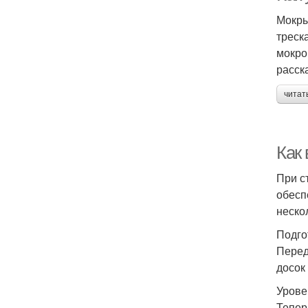
Мокры
треск
мокро
расска
читат
Как
При с
обесп
неско
Подго
Перед
досок
Урове
Тепер