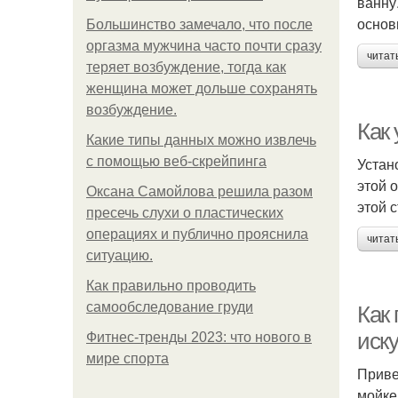
ванну
основ
Большинство замечало, что после
оргазма мужчина часто почти сразу
читат
теряет возбуждение, тогда как
женщина может дольше сохранять
возбуждение.
Как
Какие типы данных можно извлечь
с помощью веб-скрейпинга
Устан
этой 
Оксана Самойлова решила разом
этой 
пресечь слухи о пластических
операциях и публично прояснила
читат
ситуацию.
Как правильно проводить
самообследование груди
Как 
иск
Фитнес-тренды 2023: что нового в
мире спорта
Приве
мойке