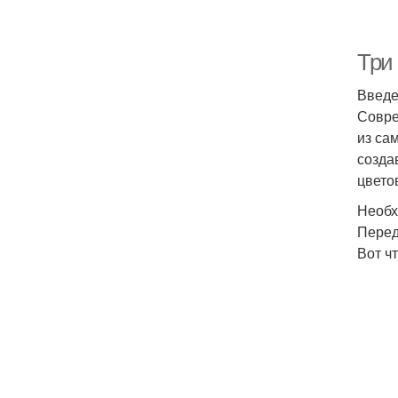
Три 
Введ
Совре
из са
созда
цвето
Необх
Перед
Вот ч