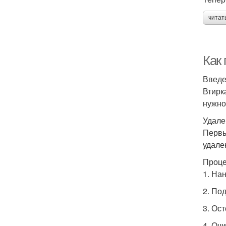
читат
Как
Введ
Втирк
нужно 
Удале
Первы
удале
Проце
1. На
2. По
3. Ос
4. Очи