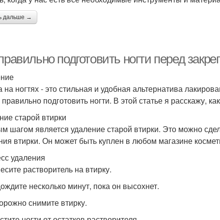
ь дальше →
 правильно подготовить ногти перед закр
ение
а на ногтях - это стильная и удобная альтернатива лакиров
правильно подготовить ногти. В этой статье я расскажу, как
ние старой втирки
м шагом является удаление старой втирки. Это можно сде
ния втирки. Он может быть куплен в любом магазине космет
сс удаления
несите растворитель на втирку.
дождите несколько минут, пока он высохнет.
торожно снимите втирку.
стите ногти от остатков растворителя.