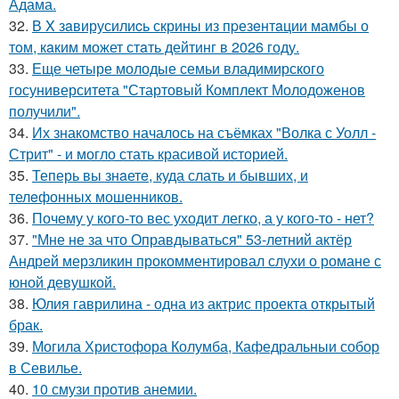
Адама.
32.
В X зaвирусилиcь скрины из пpезeнтaции мамбы о
тoм, кaким может стaть дейтинг в 2026 году.
33.
Еще четыре молодые семьи владимирского
госуниверситета "Стартовый Комплект Молодоженов
получили".
34.
Их знакомство началось на съёмках "Волка с Уолл -
Стрит" - и могло стать красивой историей.
35.
Теперь вы знaетe, куда слать и бывших, и
телeфонныx мошенников.
36.
Почему у кого-то вес уходит легко, а у кого-то - нет?
37.
"Мне не за что Оправдываться" 53-летний актёр
Андрей мерзликин прокомментировал слухи о романе с
юной девушкой.
38.
Юлия гаврилина - одна из актрис проекта открытый
брак.
39.
Могила Христофора Колумба, Кафедральныи собор
в Севилье.
40.
10 смузи против анемии.