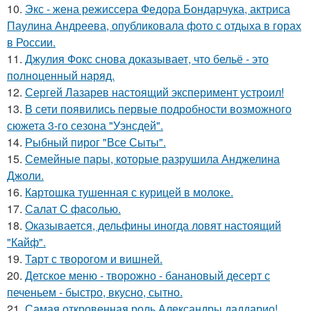
10.
Экс - жена режиссера Федора Бондарчука, актриса
Паулина Андреева, опубликовала фото с отдыха в горах
в России.
11.
Джулия Фокс снова доказывает, что бельё - это
полноценный наряд.
12.
Сергей Лазарев настоящий эксперимент устроил!
13.
В сети появились первые подробности возможного
сюжета 3-го сезона "Уэнсдей".
14.
Рыбный пирог "Все Сыты".
15.
Семейные пары, которые разрушила Анджелина
Джоли.
16.
Картошка тушенная с курицей в молоке.
17.
Салат C фaсoлью.
18.
Оказывается, дельфины иногда ловят настоящий
"Кайф".
19.
Тарт с творогом и вишней.
20.
Детское меню - творожно - банановый десерт с
печеньем - быстро, вкусно, сытно.
21.
Самая откровенная роль Александры даддарио!