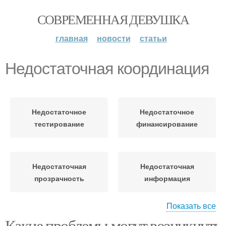
СОВРЕМЕННАЯ ДЕВУШКА
главная
новости
статьи
Недостаточная координация
Недостаточное
Недостаточное
тестирование
финансирование
Недостаточная
Недостаточная
прозрачность
информация
Показать все
Координация между
Какие проблемы могут возникнуть
Координация между