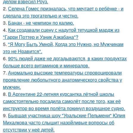
делом взвесил Роуз.
2.
Селена Гомес призналась, что мечтает о ребёнке - и
сделала это трогательно и честно.
3.
Банан - не чемпион по калию.
4.
Как создавали сцену с надутой тетушкой мардж из
"Гарри Поттер и Узник Азкабана"?
5.
"Я Могу Быть Умной, Когда это Нужно, но Мужчинам
это не Нравится".
6.
90% людей даже не догадываются, в каких продуктах
больше всего витаминов и минералов.
7.
Аномально высокие температуры спровоцировали
проявление любопытного анатомического свойства у
мужчин.
8.
В Аргентине 22-летняя курсантка лётной школы
самостоятельно посадила самолёт после того, как её
инструктор во время полёта покинул воздушное судно.
9.
Бывшая участница шоу "Уральские Пельмени" Юлия
Михалкова часто слышит назойливые вопросы об
отсутствии у неё детей.