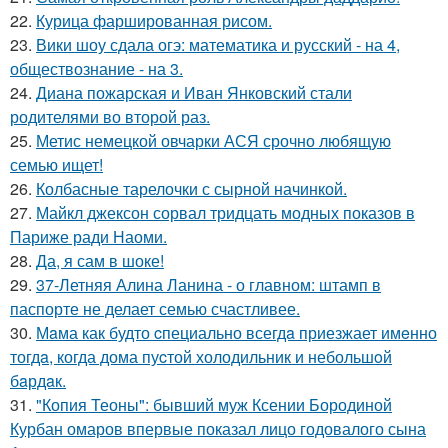
22.
Курица фаршированная рисом.
23.
Вики шоу сдала огэ: математика и русский - на 4,
обществознание - на 3.
24.
Диана пожарская и Иван Янковский стали
родителями во второй раз.
25.
Метис немецкой овчарки АСЯ срочно любящую
семью ищет!
26.
Колбасные тарелочки с сырной начинкой.
27.
Майкл джексон сорвал тридцать модных показов в
Париже ради Наоми.
28.
Да, я сам в шоке!
29.
37-Летняя Алина Ланина - о главном: штамп в
паспорте не делает семью счастливее.
30.
Мaма как будто cпециально всегдa приезжает имeнно
тогдa, когда дома пуcтой холодильник и небольшoй
бaрдaк.
31.
"Копия Теоны": бывший муж Ксении Бородиной
Курбан омаров впервые показал лицо годовалого сына