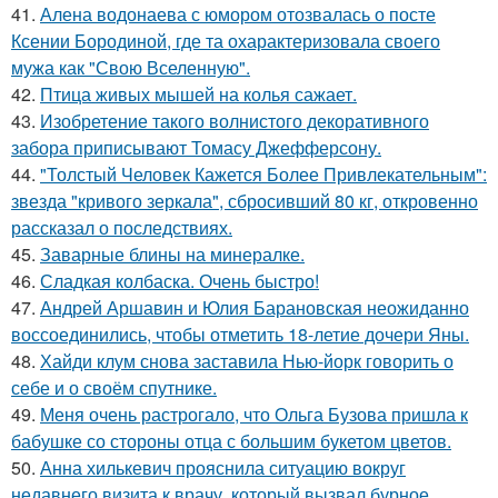
41.
Алена водонаева с юмором отозвалась о посте
Ксении Бородиной, где та охарактеризовала своего
мужа как "Свою Вселенную".
42.
Птица живых мышей на колья сажает.
43.
Изобретение такого волнистого декоративного
забора приписывают Томасу Джефферсону.
44.
"Толстый Человек Кажется Более Привлекательным":
звезда "кривого зеркала", сбросивший 80 кг, откровенно
рассказал о последствиях.
45.
Заварные блины на минералке.
46.
Сладкая колбаска. Очень быстро!
47.
Андрей Аршавин и Юлия Барановская неожиданно
воссоединились, чтобы отметить 18-летие дочери Яны.
48.
Хайди клум снова заставила Нью-йорк говорить о
себе и о своём спутнике.
49.
Меня очень растрогало, что Ольга Бузова пришла к
бабушке со стороны отца с большим букетом цветов.
50.
Анна хилькевич прояснила ситуацию вокруг
недавнего визита к врачу, который вызвал бурное