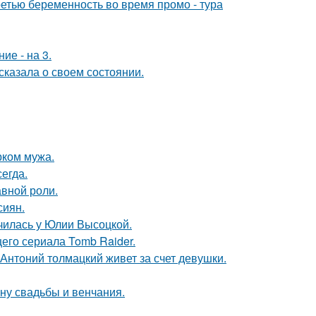
ретью беременность во время промо - тура
ие - на 3.
сказала о своем состоянии.
рком мужа.
егда.
авной роли.
сиян.
училась у Юлии Высоцкой.
его сериала Tomb Raider.
Антоний толмацкий живет за счет девушки.
ну свадьбы и венчания.