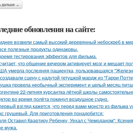
ь дальше →
ледние обновления на сайте:
иднее возвели самый высокий деревянный небоскреб в мире 
все полезные продукты одинаковы.
время тестирования эффектов для фильма.
считает, что общение вечером активирует мозг и мешает по
ША умерла последняя пациентка, пользовавшаяся "Железн
 создавали сцену с надутой тетушкой мардж из "Гарри Потте
ушка провела необычный эксперимент и целый месяц пита
ргентине 22-летняя курсантка лётной школы самостоятельно
уктор во время полёта покинул воздушное судно.
первый взгляд кажется, что перед вами монстр из фильма у
кс грушевый. Для приготовления понадобится:
оля Оставил Квартиру Ребенку, Уехал с Чемоданом": Ксени
е мужа.