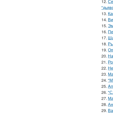
12.
Се
"дьяво
13.
Ка
14.
Ви
15.
Эм
16.
Пе
17.
Ша
18.
Ры
19.
Оп
20.
На
21.
Ро
22.
Не
23.
Ма
24.
"М
25.
Am
26.
"С
27.
Ма
28.
Ан
29.
Ва