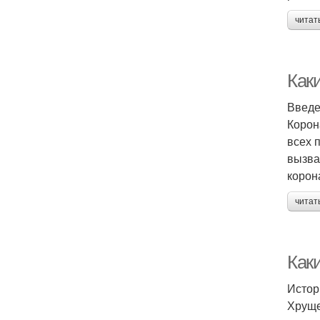
читат
Как
Введ
Корон
всех 
вызва
корон
читат
Как
Истор
Хруще