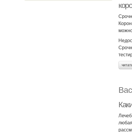
кор
Срочн
Корон
можно
Недос
Срочн
тести
читат
Вас
Как
Лечеб
любая
рассм