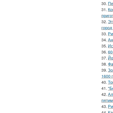
30.
Пе
31.
Ко
приго
32.
Эт
город
33.
Ри
34.
Ан
35.
Ис
36.
60
37.
Йо
38.
Фа
39.
Зо
1600 г
40.
То
41.
"Б
42.
Ал
пятим
43.
Ри
44.
Ка