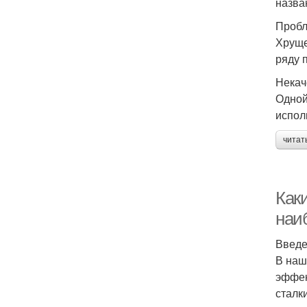
назва
Пробл
Хруще
ряду 
Некач
Одной
испол
читат
Как
наи
Введ
В наш
эффек
сталк