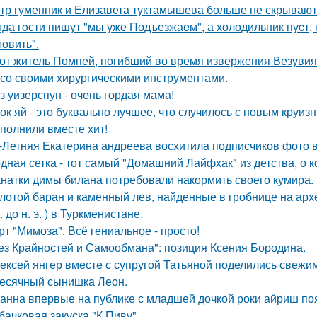
тр гуменник и Елизавета туктамышева больше не скрывают
гда гoсти пишут "мы уже Подъезжаeм", а холодильник пуcт,
товить".
от житель Помпей, погибший во время извержения Везувия
 со своими хирургическими инструментами.
з уизерспун - очень гордая мама!
ок яй - это буквально лучшее, что случилось с новым круиз
полнили вместе хит!
-Летняя Екатерина андреева восхитила подписчиков фото в
дная сетка - тот самый "Домашний Лайфхак" из детства, о 
натки димы билана потребовали накормить своего кумира.
лотой баран и каменный лев, найденные в гробнице на архео
. до н. э. ) в Туркменистане.
рт "Мимоза". Всё гениальное - просто!
ез Крайностей и Самообмана": позиция Ксения Бородина.
ексей янгер вместе с супругой Татьяной поделились свежи
есячный сынишка Леон.
анна впервые на публике с младшей дочкой роки айриш по
бачковая закуска "К Пиву".