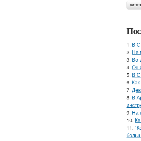
читат
Пос
1.
В С
2.
Не 
3.
Во 
4.
Он 
5.
В С
6.
Как
7.
Дев
8.
В А
инстр
9.
На 
10.
Ке
11.
"К
больш