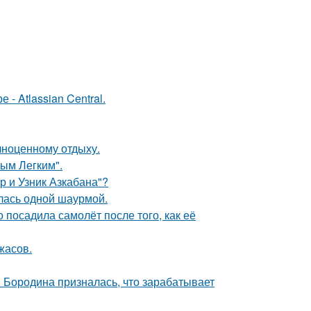
- Atlassian Central.
лноценному отдыху.
ым Легким".
р и Узник Азкабана"?
лась одной шаурмой.
 посадила самолёт после того, как её
жасов.
я Бородина призналась, что зарабатывает