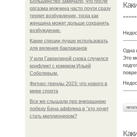
Большинство замечало, что после
Как
оргазма мужчина часто почти сразу
=====
теряет возбуждение, тогда как
женщина может дольше сохранять
возбуждение.
Недос
---------
Какие специи лучше использовать
для вяления баклажанов
Одна 
Это м
У юли Гаврилиной снова случился
подго
конфликт с комиком Ильей
повре
Соболевым.
Недос
Фитнес-тренды 2023: что нового в
---------
мире спорта
Все же слышали про вчерашнюю
читат
победу Бена аффлека в "кто хочет
стать миллионером?
Как