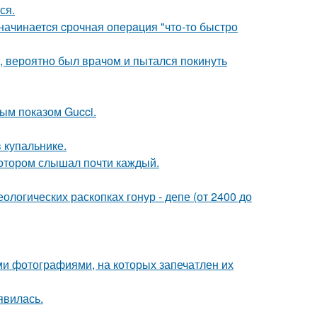
ся.
 начинаетcя cрочная опeрaция "чтo-то быстро
, вероятно был врачом и пытался покинуть
ным показом Gucci.
 купальнике.
котором слышал почти каждый.
логических раскопках гонур - депе (от 2400 до
ми фотографиями, на которых запечатлен их
явилась.