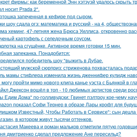
крет фирмы: как беременной Энн хэтэуэй удалось скрыть т
л носит Prada 2".
ртошка запеченная в кефире под сыром.
ки шоу сдала огэ: математика и русский - на 4, обществознан
ма хеминг, 47-летняя жена Брюса Уиллиса, откровенно рас
ченый картофель с селедочным соусом.
рлотка на сгущёнке. Активное время готовки 15 мин.
бная запеканка. Понадобится:
ределился победитель шоу "выжить в Дубае.
стоящий мужской сюрприз: стриженова похвасталась пода
ль мамы стифлера изменила жизнь дженнифер кулидж навс
 могу пройти мимо нового клипа канье уэста с Бьянкой в гл
йкл Джексон вошёл в топ - 10 любимых артистов среди рос
ы Едим Дома" по-голливудски: Гвинет пэлтроу кое-чему на
azon показал Софи Тернер в образе Лары крофт для будущ
лишком Известный, Чтобы Работать в Сервисе": сын децла 
газин, в котором живут тысячи оттенков.
астасия Макеева и роман мальков отметили пятую годовщи
ня дмитриенко сделал предложение Ане пересильд?