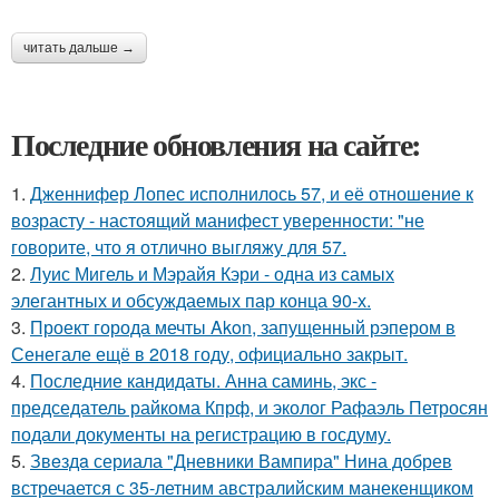
читать дальше →
Последние обновления на сайте:
1.
Дженнифер Лопес исполнилось 57, и её отношение к
возрасту - настоящий манифест уверенности: "не
говорите, что я отлично выгляжу для 57.
2.
Луис Мигель и Мэрайя Кэри - одна из самых
элегантных и обсуждаемых пар конца 90-х.
3.
Проект города мечты Akon, запущенный рэпером в
Сенегале ещё в 2018 году, официально закрыт.
4.
Последние кандидаты. Анна саминь, экс -
председатель райкома Кпрф, и эколог Рафаэль Петросян
подали документы на регистрацию в госдуму.
5.
Звeздa сериала "Дневники Вампира" Нина добрев
встречается с 35-летним австралийским манекенщиком