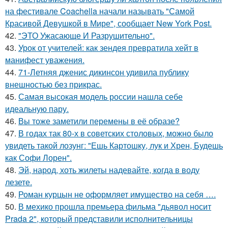
на фестивале Coachella начали называть "Самой
Красивой Девушкой в Мире", сообщает New York Post.
42.
"ЭТО Ужасающе И Разрушительно".
43.
Урок от учителей: как зендея превратила хейт в
манифест уважения.
44.
71-Летняя дженис дикинсон удивила публику
внешностью без прикрас.
45.
Самая высокая модель россии нашла себе
идеальную пару.
46.
Вы тоже заметили перемены в её образе?
47.
В годах так 80-х в советских столовых, можно было
увидеть такой лозунг: "Ешь Картошку, лук и Хрен, Будешь
как Софи Лорен".
48.
Эй, народ, хоть жилеты надевайте, когда в воду
лезете.
49.
Роман курцын не оформляет имущество на себя ….
50.
В мехико прошла премьера фильма "дьявол носит
Prada 2", который представили исполнительницы