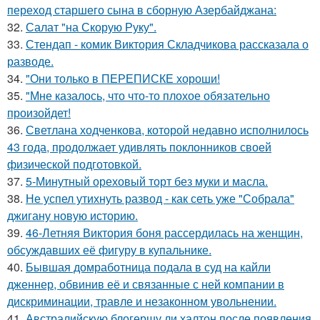
переход старшего сына в сборную Азербайджана:
32.
Салат "на Скорую Руку".
33.
Стендап - комик Виктория Складчикова рассказала о
разводе.
34.
"Они только в ПЕРЕПИСКЕ хороши!
35.
"Мне казалось, что что-то плохое обязательно
произойдет!
36.
Светлана ходченкова, которой недавно исполнилось
43 года, продолжает удивлять поклонников своей
физической подготовкой.
37.
5-Минутный ореховый торт без муки и масла.
38.
Не успел утихнуть развод - как сеть уже "Собрала"
джигану новую историю.
39.
46-Летняя Виктория боня рассердилась на женщин,
обсуждавших её фигуру в купальнике.
40.
Бывшая домработница подала в суд на кайли
дженнер, обвинив её и связанные с ней компании в
дискриминации, травле и незаконном увольнении.
41.
Австралийскую блогершу ли халтон после появления