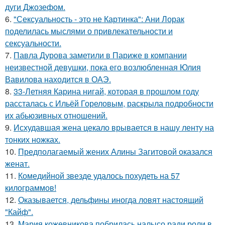
дуги Джозефом.
6.
"Сексуальность - это не Картинка": Ани Лорак
поделилась мыслями о привлекательности и
сексуальности.
7.
Павла Дурова заметили в Париже в компании
неизвестной девушки, пока его возлюбленная Юлия
Вавилова находится в ОАЭ.
8.
33-Летняя Карина нигай, которая в прошлом году
рассталась с Ильёй Гореловым, раскрыла подробности
их абьюзивных отношений.
9.
Исхудавшая жена цекало врывается в нашу ленту на
тонких ножках.
10.
Предполагаемый жених Алины Загитовой оказался
женат.
11.
Комедийной звезде удалось похудеть на 57
килограммов!
12.
Оказывается, дельфины иногда ловят настоящий
"Кайф".
13.
Мария кожевникова побрилась налысо ради роли в