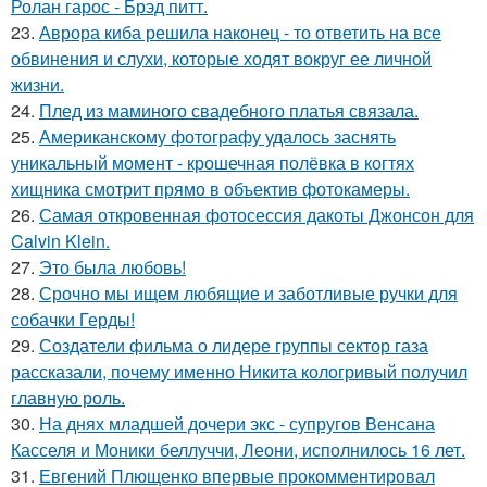
Ролан гарос - Брэд питт.
23.
Аврора киба решила наконец - то ответить на все
обвинения и слухи, которые ходят вокруг ее личной
жизни.
24.
Плед из маминого свадебного платья связала.
25.
Американскому фотографу удалось заснять
уникальный момент - крошечная полёвка в когтях
хищника смотрит прямо в объектив фотокамеры.
26.
Самая откровенная фотосессия дакоты Джонсон для
Calvin Klein.
27.
Это была любовь!
28.
Срочно мы ищем любящие и заботливые ручки для
собачки Герды!
29.
Создатели фильма о лидере группы сектор газа
рассказали, почему именно Никита кологривый получил
главную роль.
30.
На днях младшей дочери экс - супругов Венсана
Касселя и Моники беллуччи, Леони, исполнилось 16 лет.
31.
Евгений Плющенко впервые прокомментировал