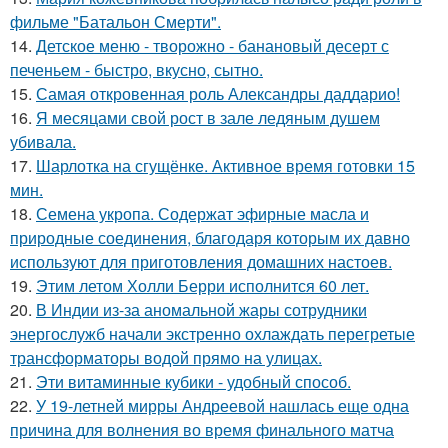
фильме "Батальон Смерти".
14.
Детское меню - творожно - банановый десерт с
печеньем - быстро, вкусно, сытно.
15.
Самая откровенная роль Александры даддарио!
16.
Я месяцами свой рост в зале ледяным душем
убивала.
17.
Шарлотка на сгущёнке. Активное время готовки 15
мин.
18.
Семена укропа. Содержат эфирные масла и
природные соединения, благодаря которым их давно
используют для приготовления домашних настоев.
19.
Этим летом Холли Берри исполнится 60 лет.
20.
В Индии из-за аномальной жары сотрудники
энергослужб начали экстренно охлаждать перегретые
трансформаторы водой прямо на улицах.
21.
Эти витаминные кубики - удобный способ.
22.
У 19-летней мирры Андреевой нашлась еще одна
причина для волнения во время финального матча