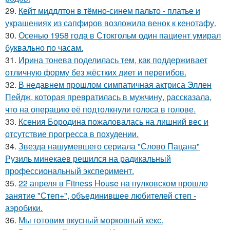
29.
Кейт миддлтон в тёмно-синем пальто - платье и
украшениях из сапфиров возложила венок к кенотафу.
30.
Осенью 1958 года в Стокгольм один пациент умирал
буквально по часам.
31.
Ирина тонева поделилась тем, как поддерживает
отличную форму без жёстких диет и перегибов.
32.
В недавнем прошлом симпатичная актриса Эллен
Пейдж, которая превратилась в мужчину, рассказала,
что на операцию её подтолкнули голоса в голове.
33.
Ксения Бородина пожаловалась на лишний вес и
отсутствие прогресса в похудении.
34.
Звезда нашумевшего сериала "Слово Пацана"
Рузиль минекаев решился на радикальный
профессиональный эксперимент.
35.
22 апреля в Fitness House на пулковском прошло
занятие "Степ+", объединившее любителей степ -
аэробики.
36.
Мы готовим вкусный морковный кекс.