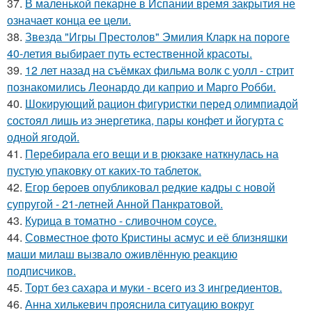
37.
В маленькой пекарне в Испании время закрытия не
означает конца ее цели.
38.
Звезда "Игры Престолов" Эмилия Кларк на пороге
40-летия выбирает путь естественной красоты.
39.
12 лет назад на съёмках фильма волк с уолл - стрит
познакомились Леонардо ди каприо и Марго Робби.
40.
Шокирующий рацион фигуристки перед олимпиадой
состоял лишь из энергетика, пары конфет и йогурта с
одной ягодой.
41.
Перебирала его вещи и в рюкзаке наткнулась на
пустую упаковку от каких-то таблеток.
42.
Егор бероев опубликовал редкие кадры с новой
супругой - 21-летней Анной Панкратовой.
43.
Курица в томатно - сливочном соусе.
44.
Совместное фото Кристины асмус и её близняшки
маши милаш вызвало оживлённую реакцию
подписчиков.
45.
Торт без сахара и муки - всего из 3 ингредиентов.
46.
Анна хилькевич прояснила ситуацию вокруг