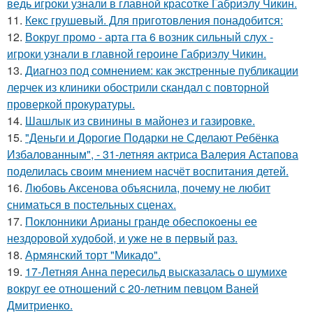
ведь игроки узнали в главной красотке Габриэлу Чикин.
11.
Кекс грушевый. Для приготовления понадобится:
12.
Вокруг промо - арта гта 6 возник сильный слух -
игроки узнали в главной героине Габриэлу Чикин.
13.
Диагноз под сомнением: как экстренные публикации
лерчек из клиники обострили скандал с повторной
проверкой прокуратуры.
14.
Шашлык из свинины в майонез и газировке.
15.
"Деньги и Дорогие Подарки не Сделают Ребёнка
Избалованным", - 31-летняя актриса Валерия Астапова
поделилась своим мнением насчёт воспитания детей.
16.
Любовь Аксенова объяснила, почему не любит
сниматься в постельных сценах.
17.
Поклонники Арианы гранде обеспокоены ее
нездоровой худобой, и уже не в первый раз.
18.
Армянский торт "Микадо".
19.
17-Летняя Анна пересильд высказалась о шумихе
вокруг ее отношений с 20-летним певцом Ваней
Дмитриенко.