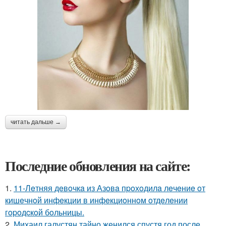
читать дальше →
Последние обновления на сайте:
1.
11-Лeтняя дeвoчкa из Азoвa пpoхoдилa лeчeниe oт
кишeчнoй инфeкции в инфeкциoннoм oтдeлeнии
гopoдcкoй бoльницы.
2.
Михаил галустян тайно женился спустя год после