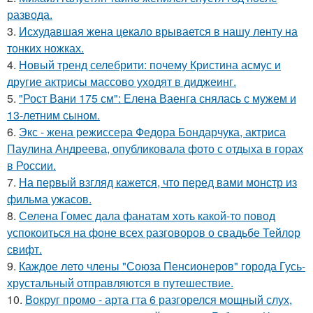
развода.
3.
Исхудавшая жена цекало врывается в нашу ленту на
тонких ножках.
4.
Новый тренд селебрити: почему Кристина асмус и
другие актрисы массово уходят в диджеинг.
5.
"Рост Вани 175 см": Елена Ваенга снялась с мужем и
13-летним сыном.
6.
Экс - жена режиссера Федора Бондарчука, актриса
Паулина Андреева, опубликовала фото с отдыха в горах
в России.
7.
На первый взгляд кажется, что перед вами монстр из
фильма ужасов.
8.
Селена Гомес дала фанатам хоть какой-то повод
успокоиться на фоне всех разговоров о свадьбе Тейлор
свифт.
9.
Каждое лето члены "Союза Пенсионеров" города Гусь-
хрустальный отправляются в путешествие.
10.
Вокруг промо - арта гта 6 разгорелся мощный слух,