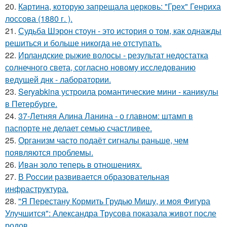
20.
Картина, которую запрещала церковь: "Грех" Генриха
лоссова (1880 г. ).
21.
Судьба Шэрон стоун - это история о том, как однажды
решиться и больше никогда не отступать.
22.
Ирландские рыжие волосы - результат недостатка
солнечного света, согласно новому исследованию
ведущей днк - лаборатории.
23.
Seryabkina устроила романтические мини - каникулы
в Петербурге.
24.
37-Летняя Алина Ланина - о главном: штамп в
паспорте не делает семью счастливее.
25.
Организм часто подаёт сигналы раньше, чем
появляются проблемы.
26.
Иван золо теперь в отношениях.
27.
В России развивается образовательная
инфраструктура.
28.
"Я Перестану Кормить Грудью Мишу, и моя Фигура
Улучшится": Александра Трусова показала живот после
родов.