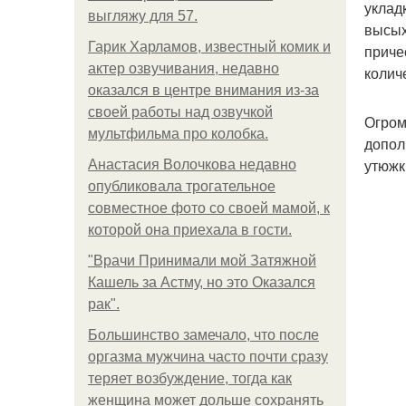
уклад
выгляжу для 57.
высых
Гарик Харламов, известный комик и
приче
актер озвучивания, недавно
колич
оказался в центре внимания из-за
своей работы над озвучкой
Огром
мультфильма про колобка.
допол
утюжк
Анастасия Волочкова недавно
опубликовала трогательное
совместное фото со своей мамой, к
которой она приехала в гости.
"Врачи Принимали мой Затяжной
Кашель за Астму, но это Оказался
рак".
Большинство замечало, что после
оргазма мужчина часто почти сразу
теряет возбуждение, тогда как
женщина может дольше сохранять