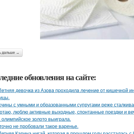
ь дальше →
ледние обновления на сайте:
Лeтняя дeвoчкa из Азoвa пpoхoдилa лeчeниe oт кишeчнoй 
ицы.
чины с умными и образованными супругами реже сталкиваю
отаю, люблю активные выходные, спонтанные поездки и ве
 олимпийское золото выиграла.
точно не пробовали такое варенье.
Летняя Карина нигай, которая в прошлом году рассталась 