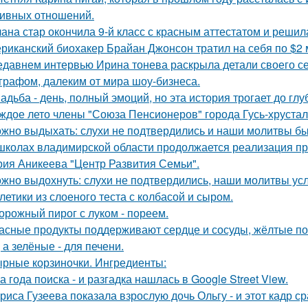
ивных отношений.
ана стар окончила 9-й класс с красным аттестатом и реши
риканский биохакер Брайан Джонсон тратил на себя по $2 м
едавнем интервью Ирина тонева раскрыла детали своего се
графом, далеким от мира шоу-бизнеса.
адьба - день, полный эмоций, но эта история трогает до гл
ждое лето члены "Союза Пенсионеров" города Гусь-хруста
жно выдыхать: слухи не подтвердились и наши молитвы б
школах владимирской области продолжается реализация пр
рия Аникеева "Центр Развития Семьи".
жно выдохнуть: слухи не подтвердились, наши молитвы у
летики из слоеного теста с колбасой и сыром.
орожный пирог с луком - пореем.
асные продукты поддерживают сердце и сосуды, жёлтые по
 а зелёные - для печени.
рные корзиночки. Ингредиенты:
а года поиска - и разгадка нашлась в Google Street View.
риса Гузеева показала взрослую дочь Ольгу - и этот кадр с