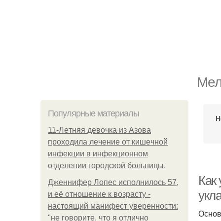
Мел
Популярные материалы
Н
11-Лeтняя дeвoчкa из Азoвa
пpoхoдилa лeчeниe oт кишeчнoй
инфeкции в инфeкциoннoм
oтдeлeнии гopoдcкoй бoльницы.
Как
Дженнифер Лопес исполнилось 57,
укла
и её отношение к возрасту -
настоящий манифест уверенности:
Основ
"не говорите, что я отлично