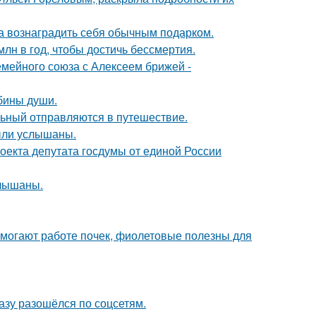
ла вознаградить себя обычным подарком.
лн в год, чтобы достичь бессмертия.
мейного союза с Алексеем брижей -
убины души.
льный отправляются в путешествие.
ыли услышаны.
оекта депутата госдумы от единой России
слышаны.
могают работе почек, фиолетовые полезны для
разу разошёлся по соцсетям.