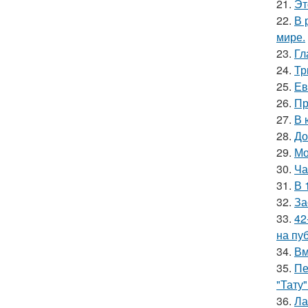
21.
Эт
22.
В 
мире.
23.
Гл
24.
Тр
25.
Ев
26.
Пр
27.
В 
28.
До
29.
Мо
30.
Ча
31.
В 
32.
За
33.
42
на пу
34.
Вм
35.
Пе
"Тату"
36.
Ла