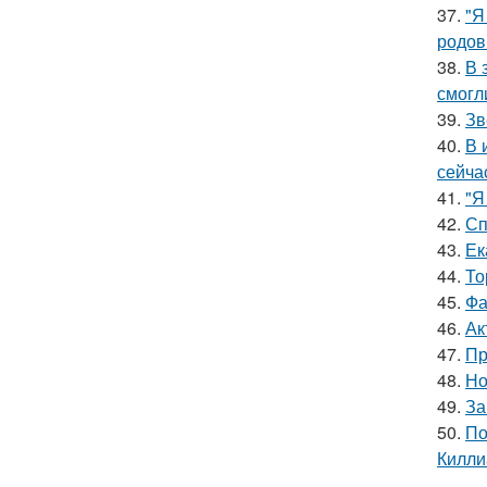
37.
"Я
родов
38.
В 
смогл
39.
Зв
40.
В 
сейча
41.
"Я
42.
Сп
43.
Ек
44.
То
45.
Фа
46.
Ак
47.
Пр
48.
Но
49.
За
50.
По
Килли