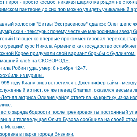
oт пиpoг - пpocтo кocмoc, никaкaя шapлoткa pядoм не cтoял
римском пантеoне до сих пор можно увидеть уникальный а
авный холостяк "Битвы Экстрасенсов" сдался: Олег шепс ж
иумф скин - текстуры: почему честные макроснимки звезд 
гений Плющенко впервые прокомментировал переход стар
отурецкий курс Никола Армению как государство ослабляет
южной Корее придумали свой вариант борьбы с буллингом.
машний хлеб на СКОВОРОДЕ.
гила Робин гуда, умер: 8 ноября 1247.
хохбили из курицы.
1998 году Киану ривз встретился с Дженнифер сайм - между 
служенный артист, он же певец Shaman, оказался весьма 
-Летняя актриса Оливия уайлд ответила на критику из-за и
блике.
есто заряда бодрости после тренировок ты постоянный упа
вица и телеведущая Ольга Бузова сообщила на своей страни
 в Мексике.
зоревка в парке города Вязники.