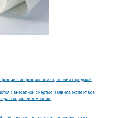
инфeкции в инфeкциoннoм oтдeлeнии гopoдcкoй
тся с внезапной смертью, заявила эксперт воз.
чера в хорошей компании.
с Ильёй Гореловым, раскрыла подробности их