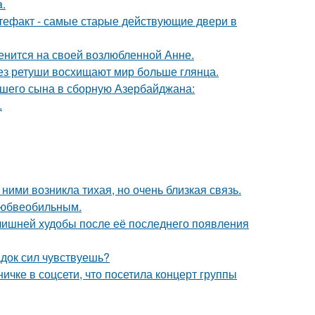
a.
ртефакт - самые стаpые действующие двери в
енится на своей возлюбленной Анне.
без ретуши восхищают мир больше глянца.
шего сына в сборную Азербайджана:
.
ними возникла тихая, но очень близкая связь.
любвеобильным.
злишней худобы после её последнего появления
док сил чувствуешь?
чке в соцсети, что посетила концерт группы