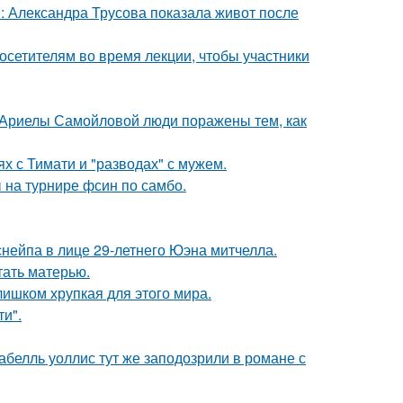
: Александра Трусова показала живот после
посетителям во время лекции, чтобы участники
 Ариелы Самойловой люди поражены тем, как
х с Тимати и "разводах" с мужем.
 на турнире фсин по самбо.
нейпа в лице 29-летнего Юэна митчелла.
тать матерью.
слишком хрупкая для этого мира.
и".
абелль уоллис тут же заподозрили в романе с