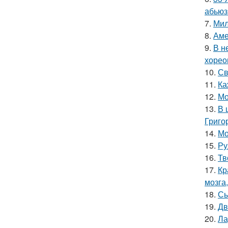
абьюз
7.
Мил
8.
Аме
9.
В н
хорео
10.
Св
11.
Ка
12.
Мо
13.
В 
Григо
14.
Мо
15.
Ру
16.
Тв
17.
Кр
мозга,
18.
Сы
19.
Дв
20.
Ла