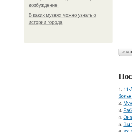
возбуждение.
В каких музеях можно узнать о
истории города
читат
Пос
1.
11-
бoльн
2.
Муж
3.
Раб
4.
Она
5.
Вы 
6.
33-