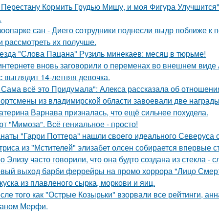
 Перестану Кормить Грудью Мишу, и моя Фигура Улучшится"
.
зоопарке сан - Диего сотрудники поднесли выдр поближе к 
и рассмотреть их получше.
езда "Слова Пацана" Рузиль минекаев: месяц в тюрьме!
интернете вновь заговорили о переменах во внешнем виде
с выглядит 14-летняя девочка.
 Сама всё это Придумала": Алекса рассказала об отношения
ортсмены из владимирской области завоевали две награды
атерина Варнава призналась, что ещё сильнее похудела.
рт "Мимоза". Всё гениальное - просто!
наты "Гарри Поттера" нашли своего идеального Северуса с
триса из "Мстителей" элизабет олсен собирается впервые с
о Элизу часто говорили, что она будто создана из стекла - 
вый выход барби феррейры на промо хоррора "Лицо Смерт
куска из плавленого сырка, моркови и яиц.
сле того как "Острые Козырьки" взорвали все рейтинги, анн
аном Мерфи.