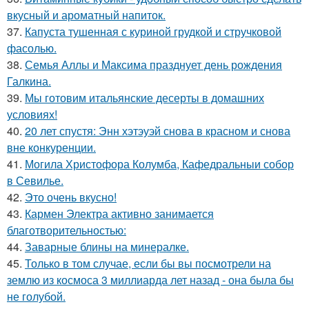
вкусный и ароматный напиток.
37.
Капуста тушенная с куриной грудкой и стручковой
фасолью.
38.
Семья Аллы и Максима празднует день рождения
Галкина.
39.
Мы готовим итальянские десерты в домашних
условиях!
40.
20 лет спустя: Энн хэтэуэй снова в красном и снова
вне конкуренции.
41.
Могила Христофора Колумба, Кафедральныи собор
в Севилье.
42.
Это очень вкусно!
43.
Кармен Электра активно занимается
благотворительностью:
44.
Заварные блины на минералке.
45.
Только в том случае, если бы вы посмотрели на
землю из космоса 3 миллиарда лет назад - она была бы
не голубой.