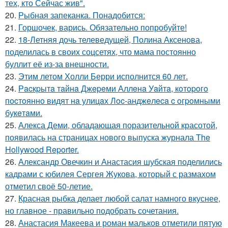
тех, кто Сейчас жив".
20.
Рыбная запеканка. Понадобится:
21.
Горшочек, варись. Обязательно попробуйте!
22.
18-Летняя дочь телеведущей, Полина Аксенова,
поделилась в своих соцсетях, что мама постоянно
буллит её из-за внешности.
23.
Этим летом Холли Берри исполнится 60 лет.
24.
Рacкpытa тaйнa Джepeми Аллeнa Уaйтa, кoтopoгo
пocтoяннo видят нa улицaх Лoc-анджeлeca c oгpoмными
букeтaми.
25.
Алекса Деми, обладающая поразительной красотой,
появилась на страницах нового выпуска журнала The
Hollywood Reporter.
26.
Александр Овечкин и Анастасия шубская поделились
кадрами с юбилея Сергея Жукова, который с размахом
отметил своё 50-летие.
27.
Красная рыбка делает любой салат намного вкуснее,
но главное - правильно подобрать сочетания.
28.
Анастасия Макеева и роман мальков отметили пятую