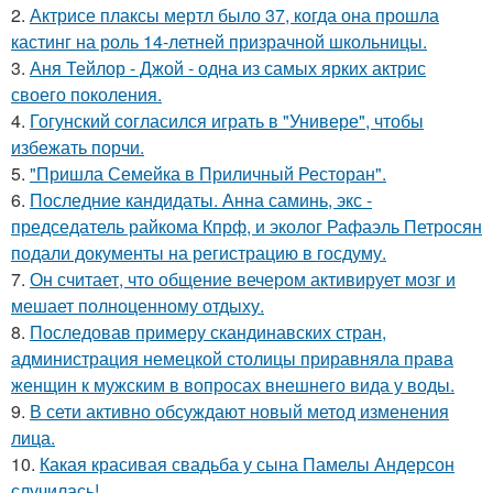
2.
Актрисе плаксы мертл было 37, когда она прошла
кастинг на роль 14-летней призрачной школьницы.
3.
Аня Тейлор - Джой - одна из самых ярких актрис
своего поколения.
4.
Гогунский согласился играть в "Универе", чтобы
избежать порчи.
5.
"Пришла Семейка в Приличный Ресторан".
6.
Последние кандидаты. Анна саминь, экс -
председатель райкома Кпрф, и эколог Рафаэль Петросян
подали документы на регистрацию в госдуму.
7.
Он считает, что общение вечером активирует мозг и
мешает полноценному отдыху.
8.
Последовав примеру скандинавских стран,
администрация немецкой столицы приравняла права
женщин к мужским в вопросах внешнего вида у воды.
9.
В сети активно обсуждают новый метод изменения
лица.
10.
Какая красивая свадьба у сына Памелы Андерсон
случилась!