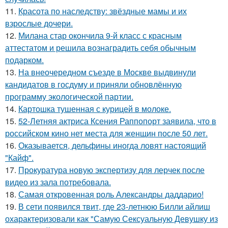
11.
Красота по наследству: звёздные мамы и их
взрослые дочери.
12.
Милана стар окончила 9-й класс с красным
аттестатом и решила вознаградить себя обычным
подарком.
13.
На внеочередном съезде в Москве выдвинули
кандидатов в госдуму и приняли обновлённую
программу экологической партии.
14.
Картошка тушенная с курицей в молоке.
15.
52-Летняя актриса Ксения Раппопорт заявила, что в
российском кино нет места для женщин после 50 лет.
16.
Оказывается, дельфины иногда ловят настоящий
"Кайф".
17.
Прокуратура новую экспертизу для лерчек после
видео из зала потребовала.
18.
Самая откровенная роль Александры даддарио!
19.
В сети появился твит, где 23-летнюю Билли айлиш
охарактеризовали как "Самую Сексуальную Девушку из