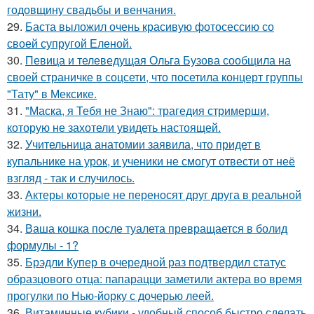
годовщину свадьбы и венчания.
29.
Баста выложил очень красивую фотосессию со
своей супругой Еленой.
30.
Певица и телеведущая Ольга Бузова сообщила на
своей страничке в соцсети, что посетила концерт группы
"Тату" в Мексике.
31.
"Маска, я Тебя не Знаю": трагедия стримерши,
которую не захотели увидеть настоящей.
32.
Учительница анатомии заявила, что придет в
купальнике на урок, и ученики не смогут отвести от неё
взгляд - так и случилось.
33.
Актеры которые не переносят друг друга в реальной
жизни.
34.
Ваша кошка после туалета превращается в болид
формулы - 1?
35.
Брэдли Купер в очередной раз подтвердил статус
образцового отца: папарацци заметили актера во время
прогулки по Нью-йорку с дочерью леей.
36.
Витаминные кубики - удобный способ быстро сделать