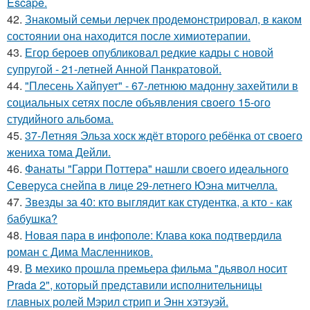
Escape.
42.
Знакомый семьи лерчек продемонстрировал, в каком
состоянии она находится после химиотерапии.
43.
Егор бероев опубликовал редкие кадры с новой
супругой - 21-летней Анной Панкратовой.
44.
"Плесень Хайпует" - 67-летнюю мадонну захейтили в
социальных сетях после объявления своего 15-ого
студийного альбома.
45.
37-Летняя Эльза хоск ждёт второго ребёнка от своего
жениха тома Дейли.
46.
Фанаты "Гарри Поттера" нашли своего идеального
Северуса снейпа в лице 29-летнего Юэна митчелла.
47.
Звезды за 40: кто выглядит как студентка, а кто - как
бабушка?
48.
Новая пара в инфополе: Клава кока подтвердила
роман с Дима Масленников.
49.
В мехико прошла премьера фильма "дьявол носит
Prada 2", который представили исполнительницы
главных ролей Мэрил стрип и Энн хэтэуэй.