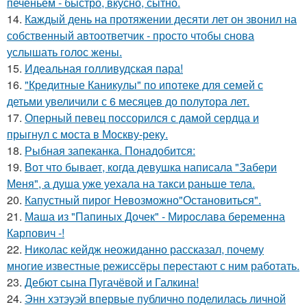
печеньем - быстро, вкусно, сытно.
14.
Каждый день на протяжении десяти лет он звонил на
собственный автоответчик - просто чтобы снова
услышать голос жены.
15.
Идеальная голливудская пара!
16.
"Кредитные Каникулы" по ипотеке для семей с
детьми увеличили с 6 месяцев до полутора лет.
17.
Оперный певец поссорился с дамой сердца и
прыгнул с моста в Москву-реку.
18.
Рыбная запеканка. Понадобится:
19.
Вот что бывает, когда девушка написала "Забери
Меня", а душа уже уехала на такси раньше тела.
20.
Капустный пирог Невозможно"Остановиться".
21.
Маша из "Папиных Дочек" - Мирослава беременна
Карпович -!
22.
Николас кейдж неожиданно рассказал, почему
многие известные режиссёры перестают с ним работать.
23.
Дебют сына Пугачёвой и Галкина!
24.
Энн хэтэуэй впервые публично поделилась личной