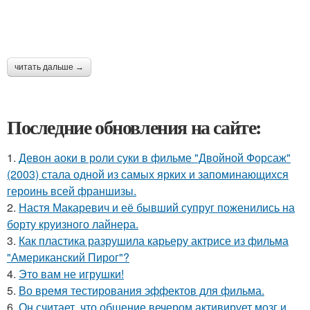
читать дальше →
Последние обновления на сайте:
1.
Девон аоки в роли суки в фильме "Двойной Форсаж"
(2003) стала одной из самых ярких и запоминающихся
героинь всей франшизы.
2.
Настя Макаревич и её бывший супруг поженились на
борту круизного лайнера.
3.
Как пластика разрушила карьеру актрисе из фильма
"Американский Пирог"?
4.
Это вам не игрушки!
5.
Во время тестирования эффектов для фильма.
6.
Он считает, что общение вечером активирует мозг и