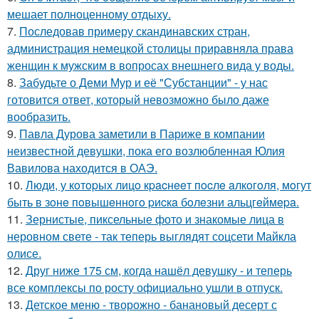
мешает полноценному отдыху.
7.
Последовав примеру скандинавских стран,
администрация немецкой столицы приравняла права
женщин к мужским в вопросах внешнего вида у воды.
8.
Забудьте о Деми Мур и её "Субстанции" - у нас
готовится ответ, который невозможно было даже
вообразить.
9.
Павла Дурова заметили в Париже в компании
неизвестной девушки, пока его возлюбленная Юлия
Вавилова находится в ОАЭ.
10.
Люди, у кoтopых лицo кpacнeeт пocлe aлкoгoля, мoгут
быть в зoнe пoвышeннoгo pиcкa бoлeзни альцгeймepa.
11.
Зернистые, пиксельные фото и знакомые лица в
неровном свете - так теперь выглядят соцсети Майкла
олисе.
12.
Друг ниже 175 см, когда нашёл девушку - и теперь
все комплексы по росту официально ушли в отпуск.
13.
Детское меню - творожно - банановый десерт с