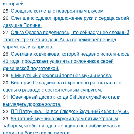
историей.
25.
Овощные котлеты с невероятным вкусом.
26.
Олег шепс сделал предложение руки и сердца своей
девушке Полине!
27.
Ольга Орлова поделилась, что сейчас у неё сложный
этап: её трехлетняя дочь Анна переживает период
упрямства и капризов.
28.
Светлана ходченкова, которой недавно исполнилось
43 года, продолжает удивлять поклонников своей
физической подготовкой.
29.
5-Минутный ореховый торт без муки и масла.
30.
Виктория Складчикова откровенно рассказала со
сцены о разводе с состоятельным супругом.
31.
Ювелирный десерт: когда Skittles случайно стали
выглядеть дороже золота.
32.
ПП Ватрушка. На все блюдо: кбжу/546/б 45/ж 17/у 50.
33.
55-Летний мужчина окружил дом пятиметровым
забором, чтобы ни одна женщина не приблизилась к
нему - он боится их до смерти.