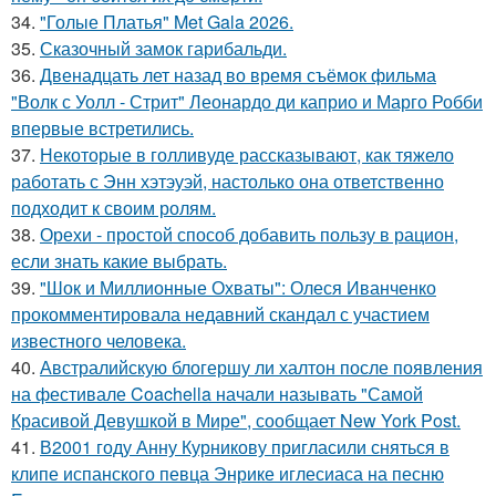
34.
"Голые Платья" Met Gala 2026.
35.
Сказочный замок гарибальди.
36.
Двенадцать лет назад во время съёмок фильма
"Волк с Уолл - Стрит" Леонардо ди каприо и Марго Робби
впервые встретились.
37.
Некоторые в голливуде рассказывают, как тяжело
работать с Энн хэтэуэй, настолько она ответственно
подходит к своим ролям.
38.
Орехи - простой способ добавить пользу в рацион,
если знать какие выбрать.
39.
"Шок и Миллионные Охваты": Олеся Иванченко
прокомментировала недавний скандал с участием
известного человека.
40.
Австралийскую блогершу ли халтон после появления
на фестивале Coachella начали называть "Самой
Красивой Девушкой в Мире", сообщает New York Post.
41.
В2001 году Анну Курникову пригласили сняться в
клипе испанского певца Энрике иглесиаса на песню