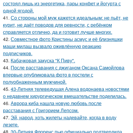
состоял лишь из энергетика, пары конфет и йогурта с
одной ягодой.
41.
Со стороны мой муж кажется идеальным: не пьёт, не
курит, не даёт поводов для ревности, с ребёнком
справляется отлично, да и готовит лучше многих.
42.
Совместное фото Кристины асмус и её близняшки
маши милаш вызвало оживлённую реакцию
подписчиков.
43.
Кабачковая закуска "К Пиву".
44.
После расставания с джиганом Оксана Самойлова
впервые опубликовала фото в постели с
полуобнаженным мужчиной.
45.
43-Летняя телеведущая Алена водонаева новостями
о недавнем хирургическом вмешательстве поделилась.
46.
Аврора киба нашла новую любовь после
расставания с Григорием Лепсом.
47.
Эй, народ, хоть жилеты надевайте, когда в воду
лезете.
48.
30-Летняя Флоренс пью официально подтвердила