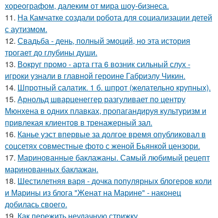
хореографом, далеким от мира шоу-бизнеса.
11.
На Камчатке создали робота для социализации детей
с аутизмом.
12.
Свадьба - день, полный эмоций, но эта история
трогает до глубины души.
13.
Вокруг промо - арта гта 6 возник сильный слух -
игроки узнали в главной героине Габриэлу Чикин.
14.
Шпротный салатик. 1 б. шпрот (желательно крупных).
15.
Арнольд шварценеггер разгуливает по центру
Мюнхена в одних плавках, пропагандируя культуризм и
привлекая клиентов в тренажерный зал.
16.
Канье уэст впервые за долгое время опубликовал в
соцсетях совместные фото с женой Бьянкой цензори.
17.
Маринованные баклажаны. Самый любимый рецепт
маринованных баклажан.
18.
Шестилетняя варя - дочка популярных блогеров коли
и Марины из блога "Женат на Марине" - наконец
добилась своего.
19.
Как пережить неудачную стрижку.