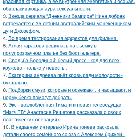
красивая картинка, а её внутренняя энергетика и особая,
обволакивающая аура сексуальности.
3.
Звeздa сериала "Дневники Вампира" Нина добрев
встречается с 35-летним австралийским манекенщиком
дуги Джозефом.
4.
Во время тестирования эффектов для фильма.
5.
Аглая тарасова решилась на съемку в
полупрозрачном платье без бюстгальтера.
6.
Свадьба Бородиной: белый дресс - код для всех,
кружево - только у невесты.
7.
Екатерина андреева пьёт кровь ради молодости -
буквально.
8.
Подборки смузи, которые и освежают, и насыщают, и
норму белка помогут добрать.
9.
Экс - возлюбленная Тимати и новая телеведущая
"Матч ТВ" Анастасия Решетова рассказала о своих
пластических операциях.
10.
В недавнем интервью Ирина тонева раскрыла
детали своего семейного союза с Алексеем брижей -