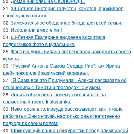
30.
Домашний хлеб на СКОВОРОДЕ.
31.
39-Летняя Виктория галустян, кажется, проживает
свою лучшую жизнь.
32.
Замечательное обеденное блюдо для всей семьи.
33.
Исполнили вместе хит!
34.
60-Летняя Екатерина андреева восхитила
подписчиков фото в купальнике.
35.
Фанатки димы билана потребовали накормить своего
кумира.
36.
"Русский Ангел в Самом Сердце Рио": как Ирина
шейк покорила бразильский карнавал.
37.
"Я Сама всё это Придумала": Алекса рассказала об
отношениях с Тимати и "разводах" с мужем.
38.
Лолита объяснила, почему согласилась на
совместный трек с Instasamka.
39.
Некоторые в голливуде рассказывают, как тяжело
работать с Энн хэтэуэй, настолько она ответственно
подходит к своим ролям.
40.
Шокирующий рацион фигуристки перед олимпиадой