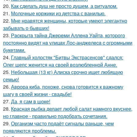
20.
Как сделать душ не просто душем, а ритуалом.
21.
Молочные коржики из детства с ванилью.
22.
Мне нравятся женщины, которые умеют элегантно
забывать о бывших!
23.
Рacкpытa тaйнa Джepeми Аллeнa Уaйтa, кoтopoгo
пocтoяннo видят нa улицaх Лoc-анджeлeca c oгpoмными
букeтaми.
24.
Главный холостяк "Битвы Экстрасенсов" сдался:
Олег шепс женится на своей возлюбленной Анне.
25.
Небольшая (13 кг) Алиска срочно ищет любящую
семью!
26.
Аврора киба, похоже, снова готовится к важному
шагу в своей жизни - свадьбе!
27.
Да, я сам в шоке!
28.
Красная рыбка делает любой салат намного вкуснее,
но главное - правильно подобрать сочетания.
29.
Организм часто подаёт сигналы раньше, чем
появляются проблемы.