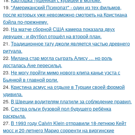
18.
Картошка тушенная с курицей в молоке.
19.
"Американский Психопат" - один из тех фильмов,
после которых уже невозможно смотреть на Кристиана
бэйла по-прежнему.
20.
На матче сборной США камера показала двух
девушек - и футбол отошёл на второй план.
21.
Традиционное тату джоли является частью древнего
ритуала.
22.
Милана стар могла сыграть Алису … но роль
досталась Ане пересильд.
23.
Не могу пройти мимо нового клипа канье уэста с
Бьянкой в главной роли.
24.
Кристина асмус на отдыхе в Турции своей формой
удивила.
25.
В Швеции водителям платили за соблюдение правил.
26.
Сестра ольги бузовой пол будущего ребёнка
раскрыла.
27.
В 1993 году Calvin Klein отправили 18-летнюю Кейт
мосс и 20-летнего Марио сорренти на виргинские