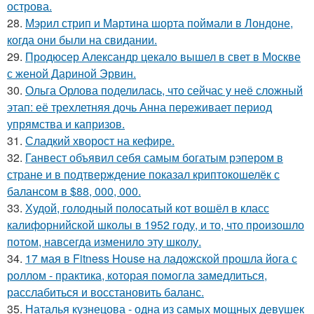
острова.
28.
Мэрил стрип и Мартина шорта поймали в Лондоне,
когда они были на свидании.
29.
Продюсер Александр цекало вышел в свет в Москве
с женой Дариной Эрвин.
30.
Ольга Орлова поделилась, что сейчас у неё сложный
этап: её трехлетняя дочь Анна переживает период
упрямства и капризов.
31.
Сладкий хворост на кефире.
32.
Ганвест объявил себя самым богатым рэпером в
стране и в подтверждение показал криптокошелёк с
балансом в $88, 000, 000.
33.
Худой, голодный полосатый кот вошёл в класс
калифорнийской школы в 1952 году, и то, что произошло
потом, навсегда изменило эту школу.
34.
17 мая в Fitness House на ладожской прошла йога с
роллом - практика, которая помогла замедлиться,
расслабиться и восстановить баланс.
35.
Наталья кузнецова - одна из самых мощных девушек