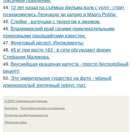
токсичное поведение.
44.
12 лет назад на съёмках фильма волк с уолл - стрит
познакомились Леонардо ди каприо и Марго Робби.
45.
Слойки - ватрушки с творогом и джемом.
46.
Владимирский край своими привлекательными
природными ландшафтами известен.
47.
Фруктовый десерт. Ингредиенты:
48.
45 кг при росте 163 - в сети обсуждают форму
Стефания Маликова.
49.
Вкуснейшая квашеная капуста - просто бесподобный
рецепт!
50.
Это удивительное существо на фото - чёрный
длиннохохлый зонтичный трёхус (лат.
© 2026 Современная девушка
Контакты
Пользовательское соглашение
Политика конфидециальности
Обратная связь