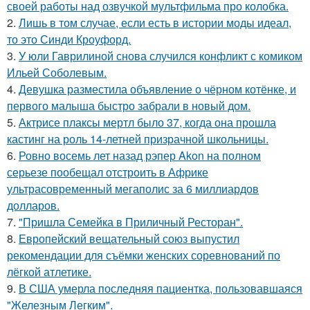
своей работы над озвучкой мультфильма про колобка.
2.
Лишь в том случае, если есть в истории моды идеал,
то это Синди Кроуфорд.
3.
У юли Гаврилиной снова случился конфликт с комиком
Ильей Соболевым.
4.
Девушка разместила объявление о чёрном котёнке, и
первого малыша быстро забрали в новый дом.
5.
Актрисе плаксы мертл было 37, когда она прошла
кастинг на роль 14-летней призрачной школьницы.
6.
Ровно восемь лет назад рэпер Akon на полном
серьезе пообещал отстроить в Африке
ультрасовременный мегаполис за 6 миллиардов
долларов.
7.
"Пришла Семейка в Приличный Ресторан".
8.
Европейский вещательный союз выпустил
рекомендации для съёмки женских соревнований по
лёгкой атлетике.
9.
В США умерла последняя пациентка, пользовавшаяся
"Железным Легким".