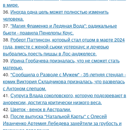
в мире.
36.
Иногда одна цель может полностью изменить
человека.
37.
"Магия Фламенко и Ледяная Вода": радикальные
бьюти - правила Пенелопы Крус.
38.
Роберт Паттинсон, который стал отцом в марте 2024
года, вместе с женой сьюки уотерхаус и дочерью
выбрались поесть пиццы в Лос-анджелесе.
39.
Ирина Горбачева призналась, что не сможет стать
матерью.
40.
"Сообщила о Разводе с Мужем" - 35-летняя стендап -
комик Виктория Складчикова призналась, что развелась
с Антоном слепцом.
41.
Супруга Влада соколовского, которую подозревают в
анорексии, достигла критически низкого веса.
42.
Цветок - венок в Австралии.
43.
После выпуска "Натальной Карты" с Олесей
Иванченко Артемия Лебедева захейтили за грубость и