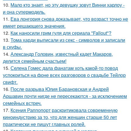
10.
Мало кто знает, но эту девушку зовут Винни харлоу -
и она супермодель.
11.
Ева лонгория снова доказывает, что возраст точно не
имеет решающего значения.
12.
Как наносили грим гуля для сериала "Fallout"?
13.
Тома харди выписали из секс - символов и записали
в скуфы.
14.
Александр Головин, известный кадет Макаров,
делится семейным счастьем!
15.
Селена Гомес дала фанатам хоть какой-то повод
успокоиться на фоне всех разговоров о свадьбе Тейлор
свифт.
16.
После разрыва Юлия Барановская и Андрей
Аршавин почти нигде не пересекаются - за исключением
семейных встреч.
17.
Ксения Раппопорт раскритиковала современную
киноиндустрию за то, что для женщин старше 50 лет
практически не пишут главных ролей.