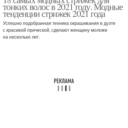
Кудрявые волосы
тонких волос в 2021 году. Модные
волосы
тенденции стрижек 2021 года
Успешно подобранная техника окрашивания в дуэте
с красивой прической, сделают женщину моложе
Волосы с челкой
Года на тонкие волосы
на несколько лет.
Редкие волосы
Боб на тонкие волосы
Стрижки на жидкие
Негустые волосы
волосы
Волосы для объема