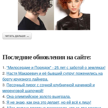
читать дальше →
Последние обновления на сайте:
1.
"Милосердие и Порядок" - 25 лет с заботой о земляках!
2.
Настя Макаревич и её бывший супруг поженились на
борту круизного лайнера.
3.
Песочный пирог с сочной клубничной начинкой и
меренговой шапочкой!
4.
Она олимпийское золото выиграла.
5.
Я не знаю, как она это делает, но ей всё к лицу!
6.
Айза лилуна впервые рассказала, что за два месяца