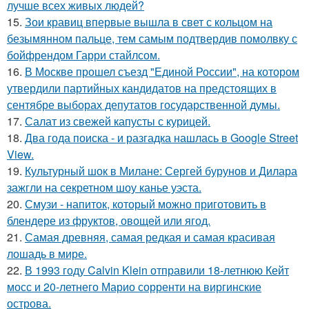
лучше всех живых людей?
15.
Зои кравиц впервые вышла в свет с кольцом на
безымянном пальце, тем самым подтвердив помолвку с
бойфрендом Гарри стайлсом.
16.
В Москве прошел съезд "Единой России", на котором
утвердили партийных кандидатов на предстоящих в
сентябре выборах депутатов государственной думы.
17.
Салат из свежей капусты с курицей.
18.
Два года поиска - и разгадка нашлась в Google Street
View.
19.
Культурный шок в Милане: Сергей бурунов и Дилара
зажгли на секретном шоу канье уэста.
20.
Смузи - напиток, который можно приготовить в
блендере из фруктов, овощей или ягод.
21.
Самая древняя, самая редкая и самая красивая
лошадь в мире.
22.
В 1993 году Calvin Klein отправили 18-летнюю Кейт
мосс и 20-летнего Марио сорренти на виргинские
острова.