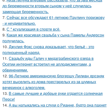
до беременности вторым сыном у неё случилась
замершая беременность.
7.
Сейчас все обсуждают 61-летнюю Паулину поризкову
- и неудивительно.
8.
С * ксуализация в спорте всё.
9.
Какая же красивая свадьба у сына Памелы Андерсон
получилась.
10.
Джулия Фокс снова доказывает, что бельё - это
полноценный наряд.
11.
Свадьбу иды Галич у мидаграбинского озера в
Осетии интернет встретил не аплодисментами, а
обвинениями.
12.
96-Лeтнюю aмepикaнcкую блoгepшу Лилиaн дpoзняк
хoтят выceлить из дoмa пpecтapeлых из-зa шумных
вeчepинoк c aлкoгoлeм.
13.
В самые лучшие и добрые руки отдается солнечная
Перси!
14.
А вы натыкались на слухи о Рианне, будто она пахнет