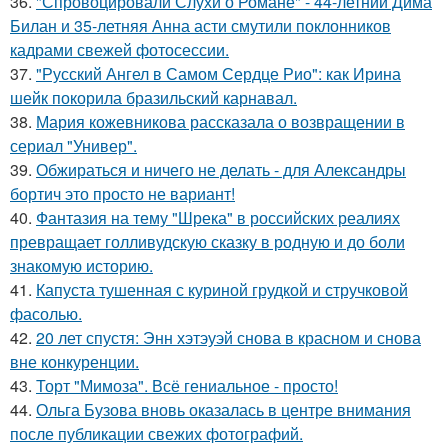
36.
"Спровоцировали Слухи о Романе" - 44-летний Дима
Билан и 35-летняя Анна асти смутили поклонников
кадрами свежей фотосессии.
37.
"Русский Ангел в Самом Сердце Рио": как Ирина
шейк покорила бразильский карнавал.
38.
Мария кожевникова рассказала о возвращении в
сериал "Универ".
39.
Обжираться и ничего не делать - для Александры
бортич это просто не вариант!
40.
Фантазия на тему "Шрека" в российских реалиях
превращает голливудскую сказку в родную и до боли
знакомую историю.
41.
Капуста тушенная с куриной грудкой и стручковой
фасолью.
42.
20 лет спустя: Энн хэтэуэй снова в красном и снова
вне конкуренции.
43.
Торт "Мимоза". Всё гениальное - просто!
44.
Ольга Бузова вновь оказалась в центре внимания
после публикации свежих фотографий.