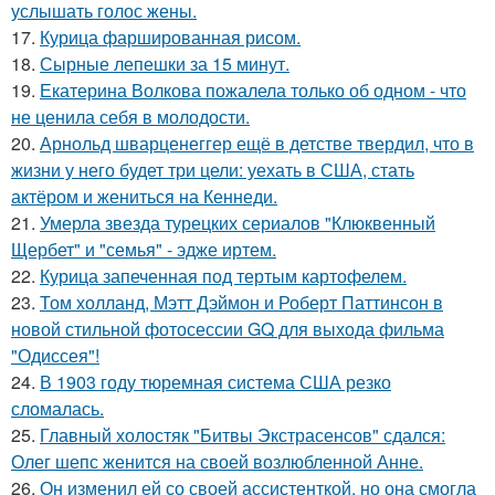
услышать голос жены.
17.
Курица фаршированная рисом.
18.
Сырные лепешки за 15 минут.
19.
Екатерина Волкова пожалела только об одном - что
не ценила себя в молодости.
20.
Арнольд шварценеггер ещё в детстве твердил, что в
жизни у него будет три цели: уехать в США, стать
актёром и жениться на Кеннеди.
21.
Умерла звезда турецких сериалов "Клюквенный
Щербет" и "семья" - эдже иртем.
22.
Курица запеченная под тертым картофелем.
23.
Том холланд, Мэтт Дэймон и Роберт Паттинсон в
новой стильной фотосессии GQ для выхода фильма
"Одиссея"!
24.
В 1903 году тюремная система США резко
сломалась.
25.
Главный холостяк "Битвы Экстрасенсов" сдался:
Олег шепс женится на своей возлюбленной Анне.
26.
Он изменил ей со своей ассистенткой, но она смогла