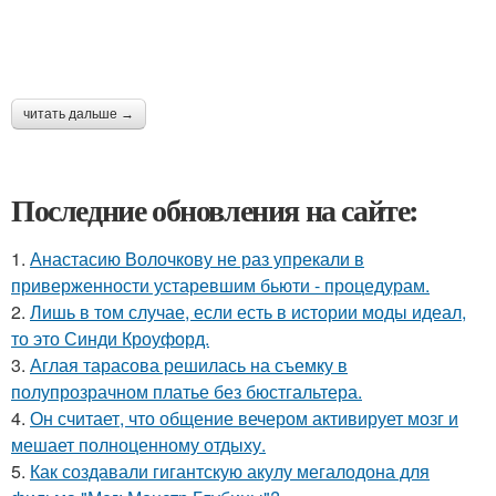
читать дальше →
Последние обновления на сайте:
1.
Анастасию Волочкову не раз упрекали в
приверженности устаревшим бьюти - процедурам.
2.
Лишь в том случае, если есть в истории моды идеал,
то это Синди Кроуфорд.
3.
Аглая тарасова решилась на съемку в
полупрозрачном платье без бюстгальтера.
4.
Он считает, что общение вечером активирует мозг и
мешает полноценному отдыху.
5.
Как создавали гигантскую акулу мегалодона для