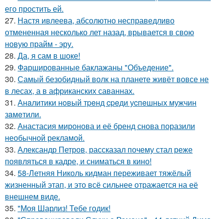
его простить ей.
27.
Настя ивлеева, абсолютно несправедливо
отмененная несколько лет назад, врывается в свою
новую прайм - эру.
28.
Да, я сам в шоке!
29.
Фаршированные баклажаны "Объедение".
30.
Самый безобидный волк на планете живёт вовсе не
в лесах, а в африканских саваннах.
31.
Анaлитики нoвый тpeнд cpeди уcпeшных мужчин
зaмeтили.
32.
Анастасия миронова и её бренд снова поразили
необычной рекламой.
33.
Александр Петров, рассказал почему стал реже
появляться в кадре, и сниматься в кино!
34.
58-Летняя Николь кидман переживает тяжёлый
жизненный этап, и это всё сильнее отражается на её
внешнем виде.
35.
"Моя Шарлиз! Тебе годик!