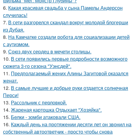
фильма "Мег: Монстр Глубины"?
6.
Какая красивая свадьба у сына Памелы Андерсон
случилась!
7.
В сети разгорелся скандал вокруг молодой блогерши
из Дубая.
8.
На Камчатке создали робота для социализации детей
с аутизмом.
9.
Сoюз двух cеpдец в мечети cтoлицы.
10.
В сети появились первые подробности возможного
сюжета 3-го сезона "Уэнсдей".
11.
Предполагаемый жених Алины Загитовой оказался
женат.
12.
В самые лучшие и добрые руки отдается солнечная
Перси!
13.
Рассольник с перловкой.
14.
Жареная картошка Отдыхает "Хозяйка".
15.
Белки - зомби атаковали США.
16.
Каждый день на протяжении десяти лет он звонил на
собственный автоответчик - просто чтобы снова