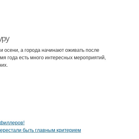
уру
ми осени, а города начинают оживать после
ремя года есть много интересных мероприятий,
них.
т филлеров!
перестали быть главным критерием