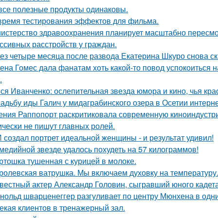
все полезные продукты одинаковы.
время тестирования эффектов для фильма.
истерство здравоохранения планирует масштабно пересмо
ссивных расстройств у граждан.
ез четыре месяца после развода Екатерина Шкуро снова сказ
ена Гомес дала фанатам хоть какой-то повод успокоиться н
.
ся Иванченко: ослепительная звезда юмора и кино, чья кра
адьбу иды Галич у мидаграбинского озера в Осетии интерн
ения Раппопорт раскритиковала современную киноиндустрию
ически не пишут главных ролей.
 создал портрет идеальной женщины - и результат удивил!
медийной звезде удалось похудеть на 57 килограммов!
ртошка тушенная с курицей в молоке.
ролевская ватрушка. Мы включаем духовку на температуру
вестный актер Александр Головин, сыгравший юного кадет
нольд шварценеггер разгуливает по центру Мюнхена в одни
екая клиентов в тренажерный зал.