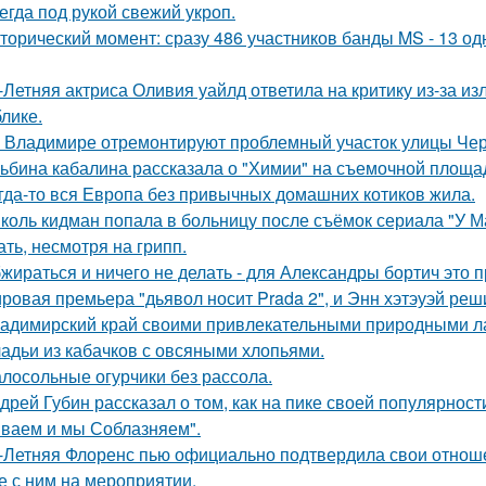
егда под рукой свежий укроп.
торический момент: сразу 486 участников банды MS - 13 о
-Летняя актриса Оливия уайлд ответила на критику из-за и
блике.
 Владимире отремонтируют проблемный участок улицы Че
ьбина кабалина рассказала о "Химии" на съемочной площа
гда-то вся Европа без привычных домашних котиков жила.
коль кидман попала в больницу после съёмок сериала "У М
ать, несмотря на грипп.
жираться и ничего не делать - для Александры бортич это п
ровая премьера "дьявол носит Prada 2", и Энн хэтэуэй реш
адимирский край своими привлекательными природными л
адьи из кабачков с овсяными хлопьями.
лосольные огурчики без рассола.
дрей Губин рассказал о том, как на пике своей популярнос
ваем и мы Соблазняем".
-Летняя Флоренс пью официально подтвердила свои отнош
е с ним на мероприятии.