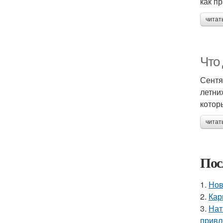
как п
читат
Что 
Сентя
летни
которы
читат
Пос
1.
Нов
2.
Кар
3.
Нат
привл