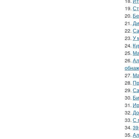
18.
Ит
19.
Ст
20.
Бе
21.
Ди
22.
Са
23.
У 
24.
Ку
25.
Ма
26.
Ал
обнаж
27.
Ма
28.
Пр
29.
Са
30.
Би
31.
Ир
32.
До
33.
С 
34.
39
35.
Ал