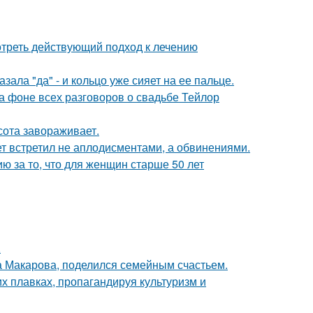
треть действующий подход к лечению
ала "да" - и кольцо уже сияет на ее пальце.
а фоне всех разговоров о свадьбе Тейлор
сота завораживает.
ет встретил не аплодисментами, а обвинениями.
 за то, что для женщин старше 50 лет
.
а Макарова, поделился семейным счастьем.
х плавках, пропагандируя культуризм и