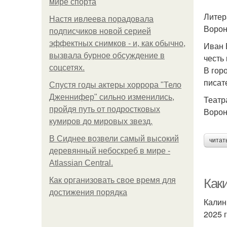
мире спорта
Литер
Настя ивлеева порадовала
Ворон
подписчиков новой серией
эффектных снимков - и, как обычно,
Иван 
вызвала бурное обсуждение в
честь
соцсетях.
В гор
писат
Спустя годы актеры хоррора "Тело
Дженнифер" сильно изменились,
Театр
пройдя путь от подростковых
Ворон
кумиров до мировых звезд.
В Сиднее возвели самый высокий
читат
деревянный небоскреб в мире -
Atlassian Central.
Как организовать свое время для
Как
достижения порядка
Калин
2025 