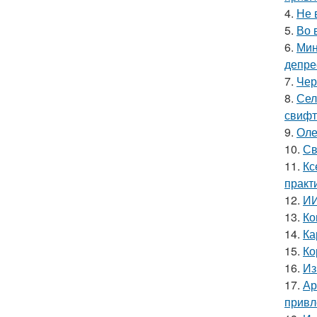
4.
Не 
5.
Во 
6.
Мин
депре
7.
Чер
8.
Сел
свифт
9.
Оле
10.
Св
11.
Кс
практ
12.
ИИ
13.
Ко
14.
Ка
15.
Ко
16.
Из
17.
Ар
привл