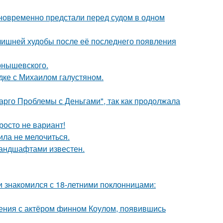
дновременно предстали перед судом в одном
злишней худобы после её последнего появления
рнышевского.
дке с Михаилом галустяном.
арго Проблемы с Деньгами", так как продолжала
росто не вариант!
ила не мелочиться.
андшафтами известен.
ти знакомился с 18-летними поклонницами:
ения с актёром финном Коулом, появившись