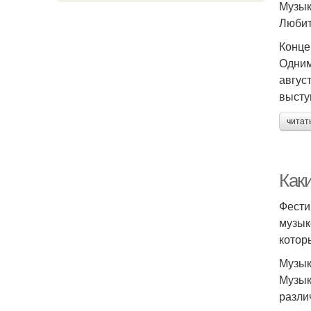
Музык
Любит
Конце
Одним
авгус
высту
читат
Как
Фести
музык
котор
Музык
Музык
разли