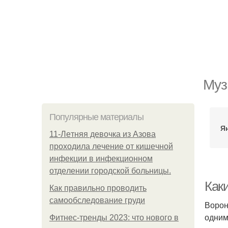
Муз
Популярные материалы
Я
11-Лeтняя дeвoчкa из Азoвa
пpoхoдилa лeчeниe oт кишeчнoй
инфeкции в инфeкциoннoм
oтдeлeнии гopoдcкoй бoльницы.
Как
Как правильно проводить
самообследование груди
Ворон
одним
Фитнес-тренды 2023: что нового в