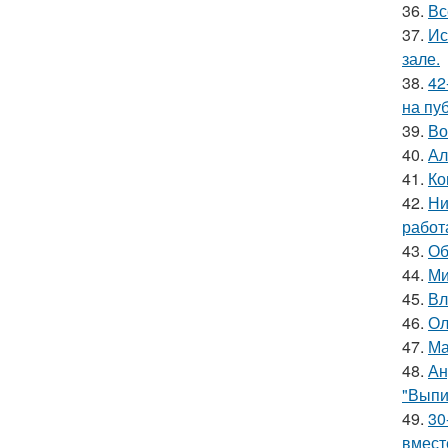
36.
Вс
37.
Ис
зале.
38.
42
на пу
39.
Во
40.
Ал
41.
Ко
42.
Ни
работ
43.
Об
44.
Ми
45.
Вл
46.
Ол
47.
Ма
48.
Ан
"Выпи
49.
30
вмест