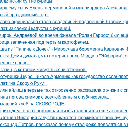
альянский суп из курицы.
аршему сыну Елены перминовой и миллиардера Александра
лый праздничный торт.
лара официально стала владелицей подаренной Егором кр
лат из свежей капусты с курицей.
мирры Андреевой во время финала "Ролан Гаррос" был ещё 
рица запеченная под тертым картофелем.
ша из "Папиных Дочек" - Мирослава беременна Карпович -!
екса Деми думала, что потеряет роль Мэдди в "Эйфории", е
енные сцены.
газин, в котором живут тысячи оттенков.
отурецкий курс Никола Армению как государство ослабляет
лат "на Скорую Руку".
лли айлиш впервые так откровенно рассказала о жизни с с
ина пегова снимок с возлюбленным опубликовала.
машний хлеб на СКОВОРОДЕ.
приходом тепла спортивная жизнь становится еще активнее -
-Летняя Виктория галустян, кажется, проживает свою лучшу
ександр Петров, рассказал почему стал реже появляться в к