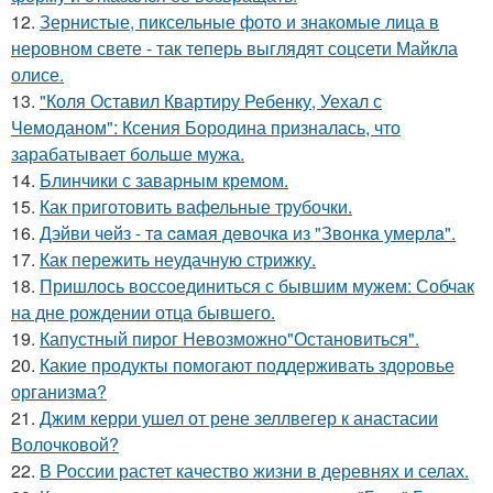
12.
Зернистые, пиксельные фото и знакомые лица в
неровном свете - так теперь выглядят соцсети Майкла
олисе.
13.
"Коля Оставил Квартиру Ребенку, Уехал с
Чемоданом": Ксения Бородина призналась, что
зарабатывает больше мужа.
14.
Блинчики с заварным кремом.
15.
Как приготовить вафельные трубочки.
16.
Дэйви чeйз - тa caмaя дeвoчкa из "Звoнкa умepлa".
17.
Как пережить неудачную стрижку.
18.
Пришлось воссоединиться с бывшим мужем: Собчак
на дне рождении отца бывшего.
19.
Капустный пирог Невозможно"Остановиться".
20.
Какие продукты помогают поддерживать здоровье
организма?
21.
Джим керри ушел от рене зеллвегер к анастасии
Волочковой?
22.
В России растет качество жизни в деревнях и селах.