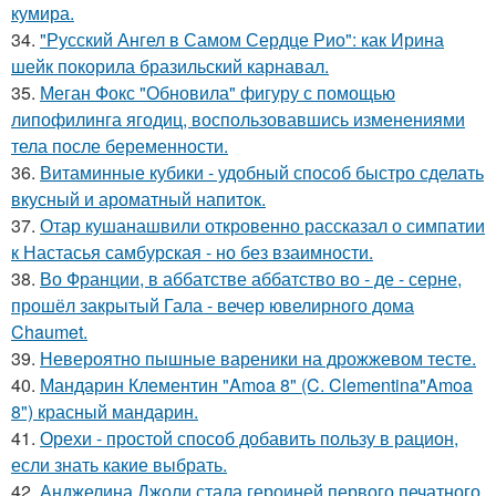
кумира.
34.
"Русский Ангел в Самом Сердце Рио": как Ирина
шейк покорила бразильский карнавал.
35.
Меган Фокс "Обновила" фигуру с помощью
липофилинга ягодиц, воспользовавшись изменениями
тела после беременности.
36.
Витаминные кубики - удобный способ быстро сделать
вкусный и ароматный напиток.
37.
Отар кушанашвили откровенно рассказал о симпатии
к Настасья самбурская - но без взаимности.
38.
Во Франции, в аббатстве аббатство во - де - серне,
прошёл закрытый Гала - вечер ювелирного дома
Chaumet.
39.
Невероятно пышные вареники на дрожжевом тесте.
40.
Мандарин Клементин "Amoa 8" (C. Clementina"Amoa
8") красный мандарин.
41.
Орехи - простой способ добавить пользу в рацион,
если знать какие выбрать.
42.
Анджелина Джоли стала героиней первого печатного