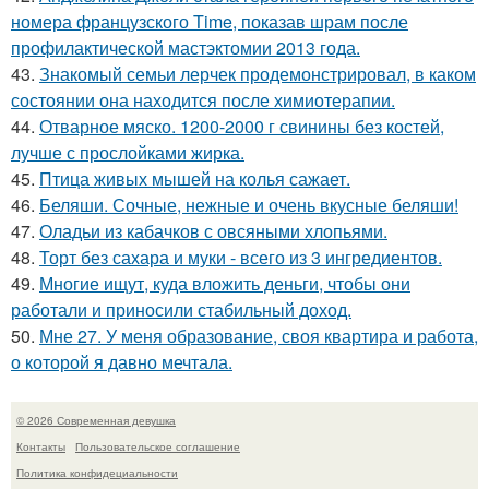
номера французского Time, показав шрам после
профилактической мастэктомии 2013 года.
43.
Знакомый семьи лерчек продемонстрировал, в каком
состоянии она находится после химиотерапии.
44.
Отварное мяско. 1200-2000 г свинины без костей,
лучше с прослойками жирка.
45.
Птица живых мышей на колья сажает.
46.
Беляши. Сочные, нежные и очень вкусные беляши!
47.
Оладьи из кабачков с овсяными хлопьями.
48.
Торт без сахара и муки - всего из 3 ингредиентов.
49.
Многие ищут, куда вложить деньги, чтобы они
работали и приносили стабильный доход.
50.
Мне 27. У меня образование, своя квартира и работа,
о которой я давно мечтала.
© 2026 Современная девушка
Контакты
Пользовательское соглашение
Политика конфидециальности