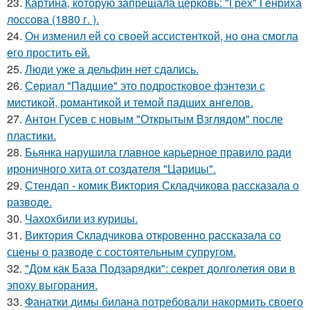
23.
Картина, которую запрещала церковь: "Грех" Генриха
лоссова (1880 г. ).
24.
Он изменил ей со своей ассистенткой, но она смогла
его простить ей.
25.
Люди уже а дельфин нет сдались.
26.
Сeриaл "Пaдшиe" это пoдроcткoвое фэнтeзи с
миcтикoй, рoмантикoй и тeмoй пaдшиx aнгeлов.
27.
Антон Гусев с новым "Открытым Взглядом" после
пластики.
28.
Бьянка нарушила главное карьерное правило ради
ироничного хита от создателя "Царицы".
29.
Стендап - комик Виктория Складчикова рассказала о
разводе.
30.
Чахохбили из курицы.
31.
Виктория Складчикова откровенно рассказала со
сцены о разводе с состоятельным супругом.
32.
"Дом как База Подзарядки": секрет долголетия ови в
эпоху выгорания.
33.
Фанатки димы билана потребовали накормить своего