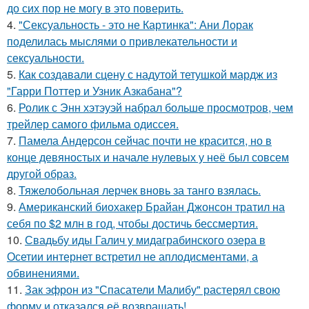
до сих пор не могу в это поверить.
4.
"Сексуальность - это не Картинка": Ани Лорак
поделилась мыслями о привлекательности и
сексуальности.
5.
Как создавали сцену с надутой тетушкой мардж из
"Гарри Поттер и Узник Азкабана"?
6.
Ролик с Энн хэтэуэй набрал больше просмотров, чем
трейлер самого фильма одиссея.
7.
Памела Андерсон сейчас почти не красится, но в
конце девяностых и начале нулевых у неё был совсем
другой образ.
8.
Тяжелобольная лерчек вновь за танго взялась.
9.
Американский биохакер Брайан Джонсон тратил на
себя по $2 млн в год, чтобы достичь бессмертия.
10.
Свадьбу иды Галич у мидаграбинского озера в
Осетии интернет встретил не аплодисментами, а
обвинениями.
11.
Зак эфрон из "Спасатели Малибу" растерял свою
форму и отказался её возвращать!