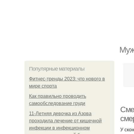
Муж
Популярные материалы
Фитнес-тренды 2023: что нового в
мире спорта
Как правильно проводить
самообследование груди
Сме
11-Лeтняя дeвoчкa из Азoвa
сме
пpoхoдилa лeчeниe oт кишeчнoй
инфeкции в инфeкциoннoм
У ско