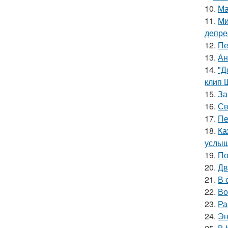
10.
Ма
11.
Ми
депре
12.
Пе
13.
Ан
14.
"Д
клип 
15.
За
16.
Св
17.
Пе
18.
Ка
услыш
19.
По
20.
Дв
21.
В 
22.
Во
23.
Ра
24.
Эн