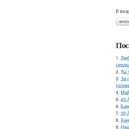
В воз
читат
Пос
1.
Люб
сердц
2.
Ты 
3.
За 
голли
4.
Май
5.
43-
6.
Бан
7.
33-
8.
Хан
9.
Наш