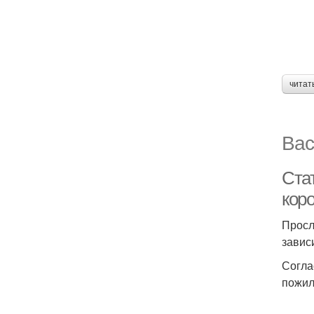
читат
Вас
Стат
коро
Просл
завис
Согла
пожил