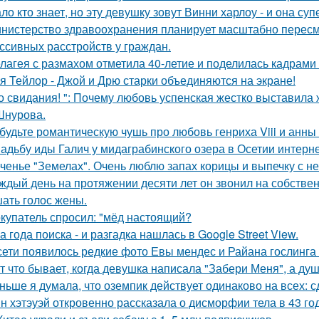
ло кто знает, но эту девушку зовут Винни харлоу - и она су
нистерство здравоохранения планирует масштабно пересм
ссивных расстройств у граждан.
лагея с размахом отметила 40-летие и поделилась кадрами 
я Тейлор - Джой и Дрю старки объединяются на экране!
о свидания! ": Почему любовь успенская жестко выставила 
Шнурова.
будьте романтическую чушь про любовь генриха Viii и анны
адьбу иды Галич у мидаграбинского озера в Осетии интерн
ченье "Земелах". Очень люблю запах корицы и выпечку с ней
ждый день на протяжении десяти лет он звонил на собствен
ать голос жены.
купатель спросил: "мёд настоящий?
а года поиска - и разгадка нашлась в Google Street View.
сети появилось редкие фото Евы мендес и Райана гослинга
т что бывает, когда девушка написала "Забери Меня", а душ
ньше я думала, что оземпик действует одинаково на всех: сд
н хэтэуэй откровенно рассказала о дисморфии тела в 43 го