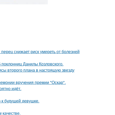
 перец снижает риск умереть от болезней
б поклонниц Данилы Козловского.
исы второго плана в настоящую звезду
ремонии вручения премии "Оскар".
оятно идёт.
 к будущей девушке.
 качестве.