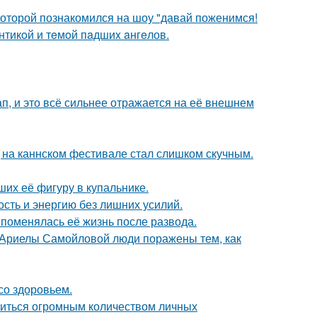
 которой познакомился на шоу "давай поженимся!
нтикoй и тeмoй пaдшиx aнгeлов.
, и это всё сильнее отражается на её внешнем
д на каннском фестивале стал слишком скучным.
их её фигуру в купальнике.
ость и энергию без лишних усилий.
 поменялась её жизнь после развода.
 Ариелы Самойловой люди поражены тем, как
со здоровьем.
литься огромным количеством личных