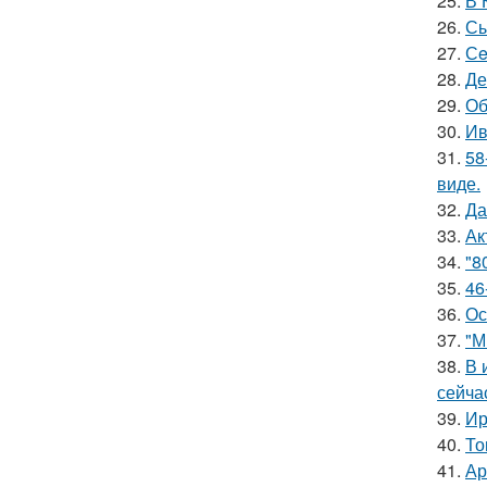
25.
В 
26.
Сы
27.
Сe
28.
Де
29.
Об
30.
Ив
31.
58
виде.
32.
Да
33.
Ак
34.
"8
35.
46
36.
Ос
37.
"М
38.
В 
сейча
39.
Ир
40.
То
41.
Ар