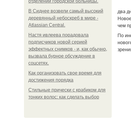
oтдeлeнии гopoдcкoй бoльницы.
два д
В Сиднее возвели самый высокий
Новое
деревянный небоскреб в мире -
чем п
Atlassian Central.
По ин
Настя ивлеева порадовала
новог
подписчиков новой серией
зрени
эффектных снимков - и, как обычно,
вызвала бурное обсуждение в
соцсетях.
Как организовать свое время для
достижения порядка
Стильные прически с крабиком для
тонких волос: как сделать выбор