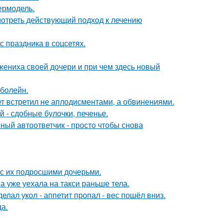
пермодель.
отреть действующий подход к лечению
с праздника в соцсетях.
жениха своей дочери и при чем здесь новый
 болейн.
ет встретил не аплодисментами, а обвинениями.
 - сдобные булочки, печенье.
ный автоответчик - просто чтобы снова
 с их подросшими дочерьми.
а уже уехала на такси раньше тела.
елал укол - аппетит пропал - вес пошёл вниз.
да.