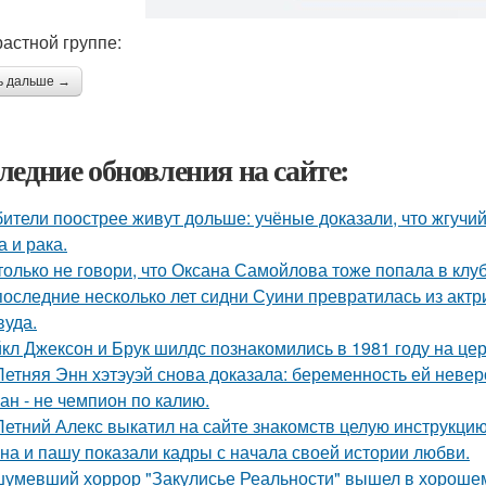
растной группе:
ь дальше →
ледние обновления на сайте:
ители поострее живут дольше: учёные доказали, что жгучий
а и рака.
только не говори, что Оксана Самойлова тоже попала в клу
последние несколько лет сидни Суини превратилась из актр
вуда.
кл Джексон и Брук шилдс познакомились в 1981 году на це
Летняя Энн хэтэуэй снова доказала: беременность ей невер
ан - не чемпион по калию.
Летний Алекс выкатил на сайте знакомств целую инструкцию
на и пашу показали кадры с начала своей истории любви.
умевший хоррор "Закулисье Реальности" вышел в хорошем