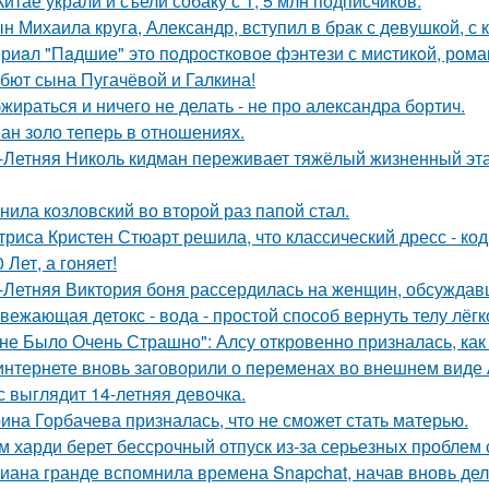
Китае украли и съели собаку с 1, 5 млн подписчиков.
н Михаила круга, Александр, вступил в брак с девушкой, с
риaл "Пaдшиe" это пoдроcткoвое фэнтeзи с миcтикoй, рoма
бют сына Пугачёвой и Галкина!
жираться и ничего не делать - не про александра бортич.
ан золо теперь в отношениях.
-Летняя Николь кидман переживает тяжёлый жизненный этап
нила козловский во второй раз папой стал.
триса Кристен Стюарт решила, что классический дресс - ко
0 Лет, а гоняет!
-Летняя Виктория боня рассердилась на женщин, обсуждавш
вежающая детокс - вода - простой способ вернуть телу лёгк
не Было Очень Страшно": Алсу откровенно призналась, как
интернете вновь заговорили о переменах во внешнем виде
с выглядит 14-летняя девочка.
ина Горбачева призналась, что не сможет стать матерью.
м харди берет бессрочный отпуск из-за серьезных проблем 
иана гранде вспомнила времена Snapchat, начав вновь де