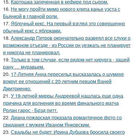
15.
Картошка запеченная в кефире под сыром.
16.
Не могу пройти мимо нового клипа канье уэста с
Бьянкой в главной роли.
17.
Яблочный кекс. На первый взгляд это совершенно
обычный кекс с яблоками.
18.
Александр Петров окончательно развеял все слухи о
возможном отъезде - из России он уезжать не планирует
и никогда не планировал.
19.
Только в том случае, если рядом нет хирурга - зашей
рану … муравьем.
20.
17-Летняя Анна пересильд высказалась о шумихе
вокруг ее отношений с 20-летним певцом Ваней
Дмитриенко.
21.
У 19-летней мирры Андреевой нашлась еще одна
причина для волнения во время финального матча
Ролан гарос - Брэд питт.
22.
Диана пожарская показала романтичное фото со
свидания с мужем Иваном Янковским.
23.
Свадьбы не будет: Ирина Дубцова бросила своего