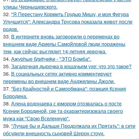
улицы Чернышевского.
32.
"Я Перестану Кормить Грудью Мишу, и моя Фигура
Улучшится": Александра Трусова показала живот после
родов.
33.
В интернете вновь заговорили о переменах во
внешнем виде Ариелы Самойловой люди поражены
тем, как сейчас выглядит 14-летняя девочка.
34.
Ажурhые блиhчиkи - "ЭТO Бомба".
35.
Загадочная дырочка в кошачьем ухе: что это такое?
36.
В социальных сетях активно комментируют
перемены во внешнем виде Анджелины Джоли.
37.
"Без Крайностей и Самообмана": позиция Ксения
Бородина.
38.
Алена водонаева с юмором отозвалась о посте
Ксении Бородиной, где та охарактеризовала своего
мужа как "Свою Вселенную".
39.
"Лучше бы и Дальше Продолжала их Прятать": в сети
обсудили внешность сыновей Шерон стоун.