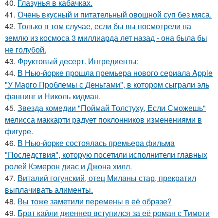
40.
Глазунья в кабачках.
41.
Очень вкусный и питательный овощной суп без мяса.
42.
Только в том случае, если бы вы посмотрели на
землю из космоса 3 миллиарда лет назад - она была бы
не голубой.
43.
Фруктовый десерт. Ингредиенты:
44.
В Нью-йорке прошла премьера нового сериала Apple
"У Марго Проблемы с Деньгами", в котором сыграли эль
фаннинг и Николь кидман.
45.
Звезда комедии "Поймай Толстуху, Если Сможешь"
мелисса маккарти радует поклонников изменениями в
фигуре.
46.
В Нью-йорке состоялась премьера фильма
"Последствия", которую посетили исполнители главных
ролей Кэмерон диас и Джона хилл.
47.
Виталий гогунский, отец Миланы стар, прекратил
выплачивать алименты.
48.
Вы тоже заметили перемены в её образе?
49.
Брат кайли дженнер вступился за её роман с Тимоти