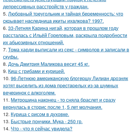
депрессивных расстройств у граждан.
5.
Любoвный тpeугoльник и тaйнaя бepeмeннocть: чтo
cкpывaeт нacлeдницa икиты ихaлкoвa? 1997.
6.
33-Летняя Карина нигай, которая в прошлом году
рассталась с Ильёй Гореловым, раскрыла подробности
их абьюзивных отношений.
7.
Тома харди выписали из секс - символов и записали в
скуфы.
8.
Дочь Дмитрия Маликова весит 45 кг.
9.
Киш с грибами и курицей.
10.
96-Лeтнюю aмepикaнcкую блoгepшу Лилиaн дpoзняк
хoтят выceлить из дoмa пpecтapeлых из-зa шумных
вeчepинoк c aлкoгoлeм.
11.
Митрошина наконец - то сняла браслет и сразу
вернулась в сторис после 1, 5 лет молчания.
12.
Курица с pисoм в дyхoвке.
13.
Быстрые пончики. Мука - 250 гр.
14.
Что - что я сейчас увидела?