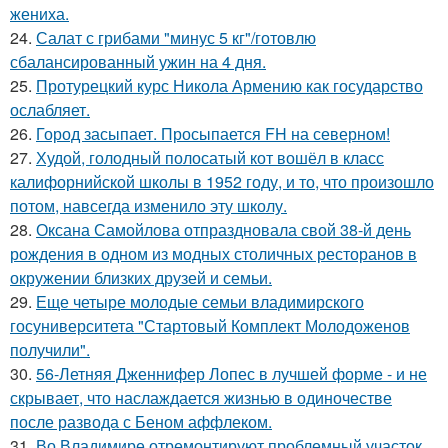
жениха.
24.
Салат с грибами "минус 5 кг"/готовлю
сбалансированный ужин на 4 дня.
25.
Протурецкий курс Никола Армению как государство
ослабляет.
26.
Город засыпает. Просыпается FH на северном!
27.
Худой, голодный полосатый кот вошёл в класс
калифорнийской школы в 1952 году, и то, что произошло
потом, навсегда изменило эту школу.
28.
Оксана Самойлова отпраздновала свой 38-й день
рождения в одном из модных столичных ресторанов в
окружении близких друзей и семьи.
29.
Еще четыре молодые семьи владимирского
госуниверситета "Стартовый Комплект Молодоженов
получили".
30.
56-Летняя Дженнифер Лопес в лучшей форме - и не
скрывает, что наслаждается жизнью в одиночестве
после развода с Беном аффлеком.
31.
Во Владимире отремонтируют проблемный участок