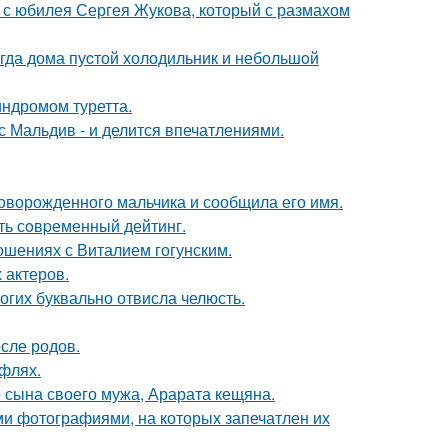
 с юбилея Сергея Жукова, который с размахом
огда дома пуcтой холодильник и небольшoй
индромом туретта.
с Мальдив - и делится впечатлениями.
оворожденного мальчика и сообщила его имя.
ть сoвpеменный дейтинг.
шениях с Виталием гогунским.
 актеров.
огих буквально отвисла челюсть.
сле родов.
уфлях.
 сына своего мужа, Арарата кещяна.
ми фотографиями, на которых запечатлен их