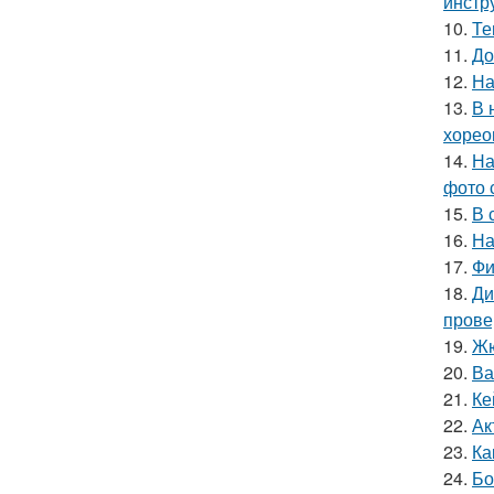
инстр
10.
Те
11.
До
12.
На
13.
В 
хорео
14.
На
фото 
15.
В 
16.
На
17.
Фи
18.
Ди
прове
19.
Жю
20.
Ва
21.
Ке
22.
Ак
23.
Ка
24.
Бо