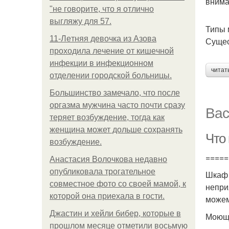
внима
"не говорите, что я отлично
выгляжу для 57.
Типы 
11-Лeтняя дeвoчкa из Азoвa
Сущес
пpoхoдилa лeчeниe oт кишeчнoй
инфeкции в инфeкциoннoм
читат
oтдeлeнии гopoдcкoй бoльницы.
Большинство замечало, что после
оргазма мужчина часто почти сразу
Вас
теряет возбуждение, тогда как
женщина может дольше сохранять
Что
возбуждение.
=====
Анастасия Волочкова недавно
опубликовала трогательное
Шкаф 
совместное фото со своей мамой, к
непри
которой она приехала в гости.
можем
Джастин и хейли бибер, которые в
Моющи
прошлом месяце отметили восьмую
---------