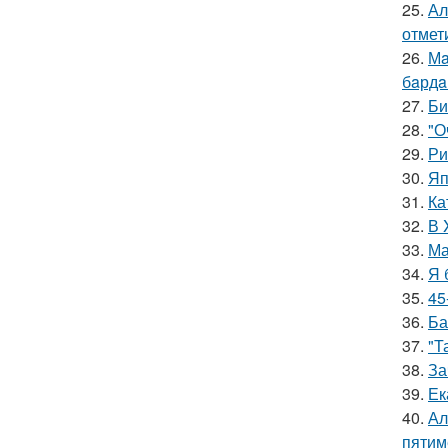
25.
Ал
отмет
26.
Мa
бaрдa
27.
Би
28.
"О
29.
Ри
30.
Яп
31.
Ка
32.
В 
33.
Ма
34.
Я 
35.
45
36.
Ба
37.
"Т
38.
За
39.
Ек
40.
Ал
пятим