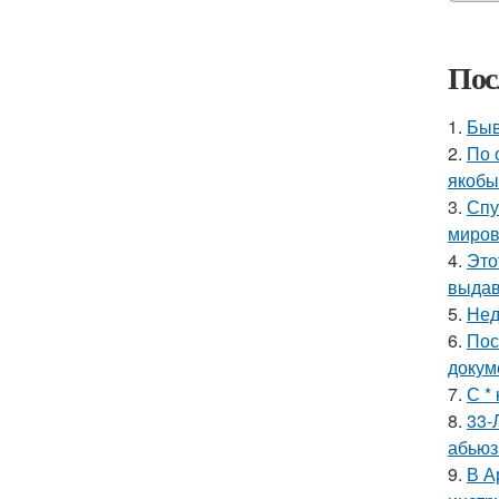
Пос
1.
Быв
2.
По 
якобы
3.
Спу
миров
4.
Это
выдав
5.
Нед
6.
Пос
докум
7.
С *
8.
33-
абьюз
9.
В А