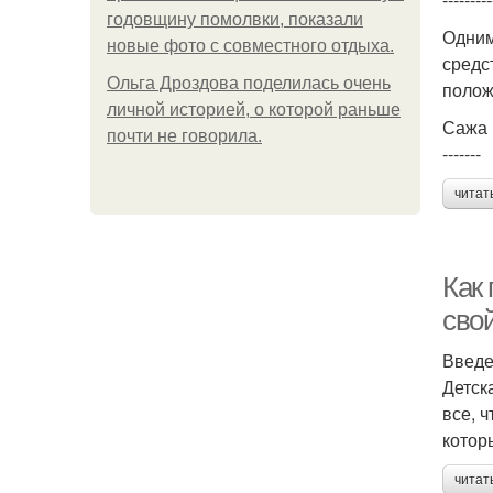
годовщину помолвки, показали
Одним
новые фото с совместного отдыха.
средс
Ольга Дроздова поделилась очень
полож
личной историей, о которой раньше
Сажа
почти не говорила.
-------
читат
Как
сво
Введ
Детск
все, 
котор
читат