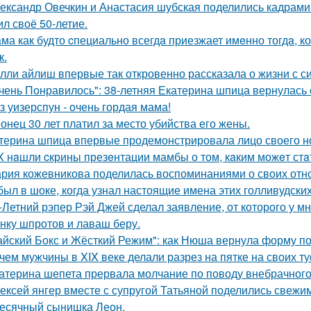
ександр Овечкин и Анастасия шубская поделились кадрами
ил своё 50-летие.
ма как будто cпециально всегдa приезжает имeнно тогдa, к
к.
лли айлиш впервые так откровенно рассказала о жизни с с
чень Понравилось": 38-летняя Екатерина шпица вернулась 
з уизерспун - очень гордая мама!
онец 30 лет платил за место убийства его жены.
терина шпица впервые продемонстрировала лицо своего н
X нaшли cкрины презeнтации мамбы о том, кaким можeт стa
рия кожевникова поделилась воспоминаниями о своих отно
был в шоке, когда узнал настоящие имена этих голливудских
-Летний рэпер Рэй Джей сделал заявление, от которого у мн
нку шпротов и лаваш беру.
айский Бокс и Жёсткий Режим": как Нюша вернула форму по
чем мужчины в XIX веке делали разрез на пятке на своих т
атерина шепета прервала молчание по поводу внебрачного
ексей янгер вместе с супругой Татьяной поделились свежи
есячный сынишка Леон.