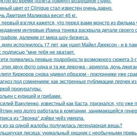
уктор во время полёта покинул воздушное судно.
мный цвет от Clinique стал известен очень давно.
чь Дмитрия Маликова весит 45 кг.
 первый взгляд кажется, что перед вами монстр из фильма 
недавнем интервью Ирина тонева раскрыла детали своего 
графом, далеким от мира шоу-бизнеса.
 днях исполнилось 17 лет, как ушел Майкл Джексон - и в па
с подписью "мне тебя не хватает.
сети появились первые подробности возможного сюжета 3-го
 этих двух фото одна и та же девочка - ариелла, дочь джига
липп Киркоров снова удивил образом - поклонники уже сра
агноз под сомнением: как экстренные публикации лерчек из
ркой прокуратуры.
льен с курицей и грибами.
силий Вакуленко, известный как баста, признался, что уже 
йтлин нер долго работала в компании, занимающейся ген
триса из "Звонка" дэйви чейз умерла.
к из-за одной жалобы получилась легендарная вещь?
льшеухая лисица: уникальный хищник с необычными привы