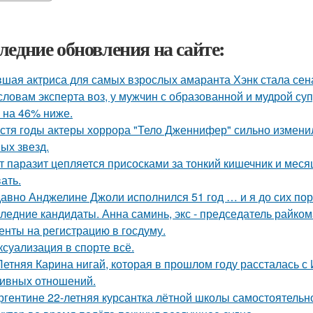
ледние обновления на сайте:
шая актриса для самых взрослых амаранта Хэнк стала сен
словам эксперта воз, у мужчин с образованной и мудрой су
 на 46% ниже.
стя годы актеры хоррора "Тело Дженнифер" сильно изменил
ых звезд.
т паразит цепляется присосками за тонкий кишечник и меся
ать.
авно Анджелине Джоли исполнился 51 год … и я до сих пор 
ледние кандидаты. Анна саминь, экс - председатель райко
енты на регистрацию в госдуму.
 ксуализация в спорте всё.
Летняя Карина нигай, которая в прошлом году рассталась 
ивных отношений.
ргентине 22-летняя курсантка лётной школы самостоятельно