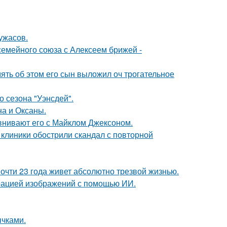
ужасов.
семейного союза с Алексеем брижей -
мять об этом его сын выложил оч трогательное
 сезона "Уэнсдей".
на и Оксаны.
внивают его с Майклом Джексоном.
 клиники обострили скандал с повторной
почти 23 года живет абсолютно трезвой жизнью.
ерацией изображений с помощью ИИ.
чками.