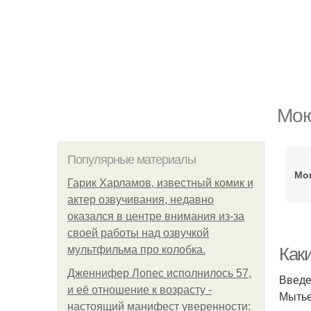
Мою
Популярные материалы
Мо
Гарик Харламов, известный комик и
актер озвучивания, недавно
оказался в центре внимания из-за
своей работы над озвучкой
мультфильма про колобка.
Как
Дженнифер Лопес исполнилось 57,
Введ
и её отношение к возрасту -
Мытье
настоящий манифест уверенности: