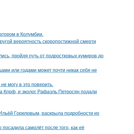
атором в Колумбии.
пругой вероятность скоропостижной смерти
ись, пройдя путь от подростковых кумиров до
цами или годами может почти никак себя не
не могу в это поверить.
ма Кпрф, и эколог Рафаэль Петросян подали
с Ильёй Гореловым, раскрыла подробности их
 посадила самолёт после того, как её