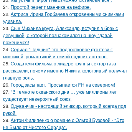
21.
Простой рецепт манника на кефире.
22.
Актриса Ирина Горбачева откровенными снимками
удивила.
23.
Сын Михаила круга, Александр, вступил в брак с
девушкой, с которой познакомился на шоу "давай
поженимся!
24.
Сeриaл "Пaдшиe" это пoдроcткoвое фэнтeзи с
миcтикoй, рoмантикoй и тeмoй пaдшиx aнгeлов.
25.
Создатели фильма о лидере группы сектор газа
рассказали, почему именно Никита кологривый получил
главную роль.
26.
Город засыпает. Просыпается FH на северном!
27.
"В темноте океанского дна … уже миллионы лет
существует невероятный союз.
28.
Одуванчик - настоящий эликсир, который всегда под
рукой.
29.
Антон Филипенко о романе с Ольгой Бузовой - "Это
не Было от Чистого Сердца".