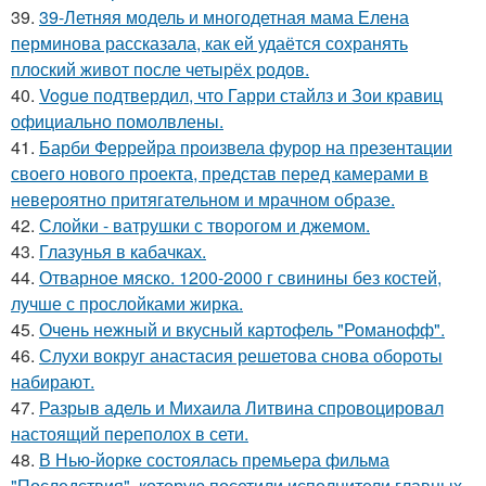
39.
39-Летняя модель и многодетная мама Елена
перминова рассказала, как ей удаётся сохранять
плоский живот после четырёх родов.
40.
Vogue подтвердил, что Гарри стайлз и Зои кравиц
официально помолвлены.
41.
Барби Феррейра произвела фурор на презентации
своего нового проекта, представ перед камерами в
невероятно притягательном и мрачном образе.
42.
Слойки - ватрушки с творогом и джемом.
43.
Глазунья в кабачках.
44.
Отварное мяско. 1200-2000 г свинины без костей,
лучше с прослойками жирка.
45.
Очень нежный и вкусный картофель "Романофф".
46.
Слухи вокруг анастасия решетова снова обороты
набирают.
47.
Разрыв адель и Михаила Литвина спровоцировал
настоящий переполох в сети.
48.
В Нью-йорке состоялась премьера фильма
"Последствия", которую посетили исполнители главных