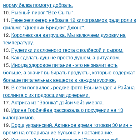
норму белка помогут добрать.
10.
Рыбный пирог "Все Сыты".
11.
Рене зеллвегер набрала 12 килограммов ради роли в
фильме "Дневник Бриджит Джонс".
12.
Королевская ватрушка. Мы включаем духовку на
температуру.
13.
Рулетики из слоеного теста с колбасой и сыром.
14.
Как сделать душ не просто душем, а ритуалом.
15.
Иногда здоровое питание - это не значит есть
больше, а значит выбирать продукты, которые содержат
больше питательных веществ в каждом кусочке.
16.
В сети появилось редкие фото Евы мендес и Райана
гослинга с их подросшими дочерьми.
17.
Актриса из "Звонка" дэйви чейз умерла.
18.
Ирина Горбачёва рассказала о похудении на 13
килограммов.
19.
Борщ украинский. Активное время готовки 30 мин +
время на отваривание бульона и настаивание.
20.
Капустный пирог Невозможно"Остановиться".