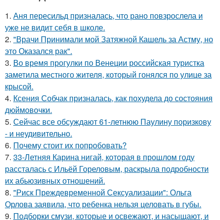
1.
Аня пересильд призналась, что рано повзрослела и
уже не видит себя в школе.
2.
"Врачи Принимали мой Затяжной Кашель за Астму, но
это Оказался рак".
3.
Во время прогулки по Венеции российская туристка
заметила местного жителя, который гонялся по улице за
крысой.
4.
Ксения Собчак призналась, как похудела до состояния
дюймовочки.
5.
Сейчас все обсуждают 61-летнюю Паулину поризкову
- и неудивительно.
6.
Почему стоит их попробовать?
7.
33-Летняя Карина нигай, которая в прошлом году
рассталась с Ильёй Гореловым, раскрыла подробности
их абьюзивных отношений.
8.
"Риск Преждевременной Сексуализации": Ольга
Орлова заявила, что ребенка нельзя целовать в губы.
9.
Подборки смузи, которые и освежают, и насыщают, и