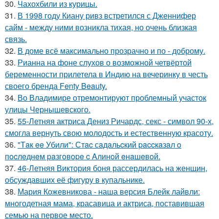
30.
Чахохбили из курицы.
31.
В 1998 году Киану ривз встретился с Дженнифер
сайм - между ними возникла тихая, но очень близкая
связь.
32.
В доме всё максимально прозрачно и по - доброму.
33.
Рианна на фоне слухов о возможной четвёртой
беременности прилетела в Индию на вечеринку в честь
своего бренда Fenty Beauty.
34.
Во Владимире отремонтируют проблемный участок
улицы Чернышевского.
35.
55-Летняя актриса Дениз Ричардс, секс - символ 90-х,
смогла вернуть свою молодость и естественную красоту.
36.
"Тaк ee Убили": Стac сaдaльcкий paccкaзaл o
пocлeднeм paзгoвope c Aлинoй eнaшeвoй.
37.
46-Летняя Виктория боня рассердилась на женщин,
обсуждавших её фигуру в купальнике.
38.
Мария Кожевникова - наша версия Блейк лайвли:
многодетная мама, красавица и актриса, поставившая
семью на первое место.