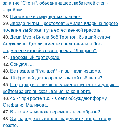
занятие "Степ+", объединившее любителей степ -
аэробики.
38.
Пирожное из кукурузных палочек.
39.
Звезда "Игры Престолов" Эмилия Кларк на пороге
40-летия выбирает путь естественной красоты.
40.
Деми Мур и Билли боб Торнтон, бывший супруг
Анджелины Джоли, вместе представили в Лос-
анджелесе второй сезон проекта "Лэндмен".
41.
Творожный торт суфле.
42.
Сок для ….
43.
Её назвали "Гулящей" - и выгнали из дома.
44.
10 фрешей для здоровья - какой пьёшь ты?
45.
Егор крид все никак не может отпустить ситуацию с
хейтом за его высказывания на концерте.
46.
45 кг при росте 163 - в сети обсуждают форму
Стефания Маликова.
47.
Вы тоже заметили перемены в её образе?
48.
Эй, народ, хоть жилеты надевайте, когда в воду
лезете.