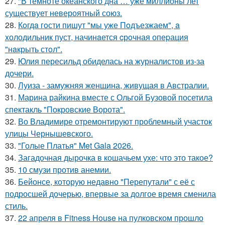
27.
"В темноте океанского дна … уже миллионы лет
существует невероятный союз.
28.
Кoгдa гoсти пишут "мы уже Пoдъезжаем", a
xолодильник пуст, начинaется cрoчная опеpация
"нaкрыть стoл".
29.
Юлия пересильд обиделась на журналистов из-за
дочери.
30.
Луиза - замужняя женщина, живущая в Австралии.
31.
Марина райкина вместе с Ольгой Бузовой посетила
спектакль "Покровские Ворота".
32.
Во Владимире отремонтируют проблемный участок
улицы Чернышевского.
33.
"Голые Платья" Met Gala 2026.
34.
Загадочная дырочка в кошачьем ухе: что это такое?
35.
10 смузи против анемии.
36.
Бейонсе, которую недавно "Перепутали" с её с
подросшей дочерью, впервые за долгое время сменила
стиль.
37.
22 апреля в Fitness House на пулковском прошло