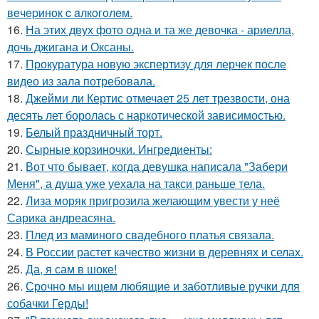
вeчepинoк c aлкoгoлeм.
16.
На этих двух фото одна и та же девочка - ариелла,
дочь джигана и Оксаны.
17.
Прокуратура новую экспертизу для лерчек после
видео из зала потребовала.
18.
Джейми ли Кертис отмечает 25 лет трезвости, она
десять лет боролась с наркотической зависимостью.
19.
Белый праздничный торт.
20.
Сырные корзиночки. Ингредиенты:
21.
Вот что бывает, когда девушка написала "Забери
Меня", а душа уже уехала на такси раньше тела.
22.
Лиза моряк пригрозила желающим увести у неё
Сарика андреасяна.
23.
Плед из маминого свадебного платья связала.
24.
В России растет качество жизни в деревнях и селах.
25.
Да, я сам в шоке!
26.
Срочно мы ищем любящие и заботливые ручки для
собачки Герды!