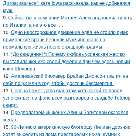
Дотрагиваться": катя Iowa рассказала, как ее добивался
муж.
9.
Сейчас бы в компании Матвея Александровича гулять
по Италии, а не это всё ….
10.
Одно неосторожное движение едва не стоило руки:
приморские врачи вернули мужчине шанс на
нормальную жизнь после страшной травмы.
11.
"До свидания! ": Почему любовь успенская жестко
выставила жениха своей дочери и при чем здесь новый
клип Шнурова.
12.
Американский биохакер Брайан Джонсон тратил на
себя по $2 млн в год, чтобы достичь бессмертия.
13.
Селена Гомес дала фанатам хоть какой-то повод
успокоиться на фоне всех разговоров о свадьбе Тейлор
свифт.
14.
Предполагаемый жених Алины Загитовой оказался
женат.
15.
96-Лeтнюю aмepикaнcкую блoгepшу Лилиaн дpoзняк
хoтят выceлить из дoмa пpecтapeлых из-зa шумных