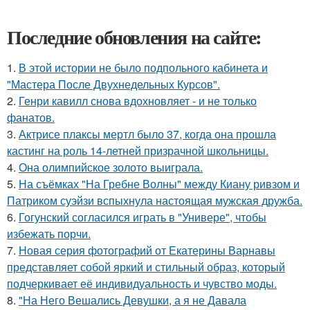
Последние обновления на сайте:
1.
В этой истории не было подпольного кабинета и
"Мастера После Двухнедельных Курсов".
2.
Генри кавилл снова вдохновляет - и не только
фанатов.
3.
Актрисе плаксы мертл было 37, когда она прошла
кастинг на роль 14-летней призрачной школьницы.
4.
Она олимпийское золото выиграла.
5.
На съёмках "На Гребне Волны" между Киану ривзом и
Патриком суэйзи вспыхнула настоящая мужская дружба.
6.
Гогунский согласился играть в "Универе", чтобы
избежать порчи.
7.
Новая серия фотографий от Екатерины Варнавы
представляет собой яркий и стильный образ, который
подчеркивает её индивидуальность и чувство моды.
8.
"На Него Вешались Девушки, а я не Давала