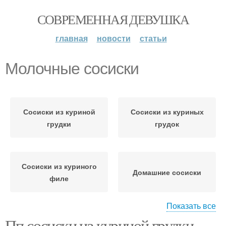
СОВРЕМЕННАЯ ДЕВУШКА
главная
новости
статьи
Молочные сосиски
Сосиски из куриной
Сосиски из куриных
грудки
грудок
Сосиски из куриного
Домашние сосиски
филе
Показать все
Пп сосиски из куриной грудки.
Сосиски по пошаговому
Сосиски в домашних