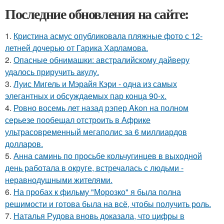
Последние обновления на сайте:
1.
Кристина асмус опубликовала пляжные фото с 12-
летней дочерью от Гарика Харламова.
2.
Опасные обнимашки: австралийскому дайверу
удалось приручить акулу.
3.
Луис Мигель и Мэрайя Кэри - одна из самых
элегантных и обсуждаемых пар конца 90-х.
4.
Ровно восемь лет назад рэпер Akon на полном
серьезе пообещал отстроить в Африке
ультрасовременный мегаполис за 6 миллиардов
долларов.
5.
Анна саминь по просьбе кольчугинцев в выходной
день работала в округе, встречалась с людьми -
неравнодушными жителями.
6.
На пробах к фильму "Морозко" я была полна
решимости и готова была на всё, чтобы получить роль.
7.
Наталья Рудова вновь доказала, что цифры в