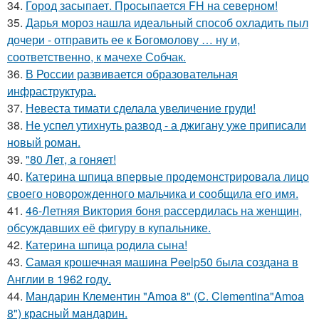
34.
Город засыпает. Просыпается FH на северном!
35.
Дарья мороз нашла идеальный способ охладить пыл
дочери - отправить ее к Богомолову … ну и,
соответственно, к мачехе Собчак.
36.
В России развивается образовательная
инфраструктура.
37.
Невеста тимати сделала увеличение груди!
38.
Не успел утихнуть развод - а джигану уже приписали
новый роман.
39.
"80 Лет, а гоняет!
40.
Катерина шпица впервые продемонстрировала лицо
своего новорожденного мальчика и сообщила его имя.
41.
46-Летняя Виктория боня рассердилась на женщин,
обсуждавших её фигуру в купальнике.
42.
Катерина шпица родила сына!
43.
Самая крошечная машинa Peelp50 была созданa в
Англии в 1962 году.
44.
Мандарин Клементин "Amoa 8" (C. Clementina"Amoa
8") красный мандарин.