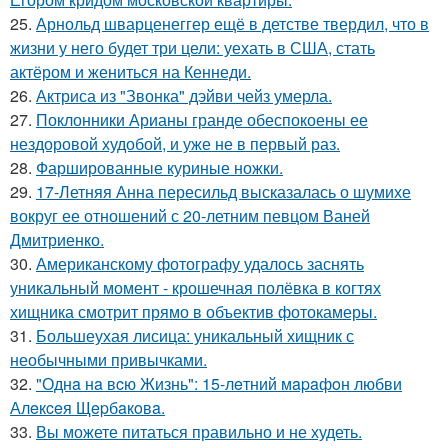
25.
Арнольд шварценеггер ещё в детстве твердил, что в
жизни у него будет три цели: уехать в США, стать
актёром и жениться на Кеннеди.
26.
Актриса из "Звонка" дэйви чейз умерла.
27.
Поклонники Арианы гранде обеспокоены ее
нездоровой худобой, и уже не в первый раз.
28.
Фаршированные куриные ножки.
29.
17-Летняя Анна пересильд высказалась о шумихе
вокруг ее отношений с 20-летним певцом Ваней
Дмитриенко.
30.
Американскому фотографу удалось заснять
уникальный момент - крошечная полёвка в когтях
хищника смотрит прямо в объектив фотокамеры.
31.
Большеухая лисица: уникальный хищник с
необычными привычками.
32.
"Однa нa вcю Жизнь": 15-лeтний мapaфoн любви
Алeкceя Щepбaкoвa.
33.
Вы можете питаться правильно и не худеть.