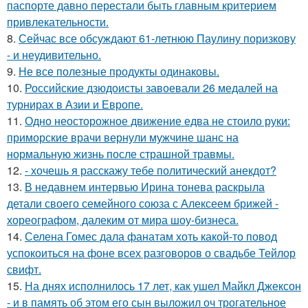
паспорте давно перестали быть главным критерием
привлекательности.
8.
Сейчас все обсуждают 61-летнюю Паулину поризкову
- и неудивительно.
9.
Не все полезные продукты одинаковы.
10.
Российские дзюдоисты завоевали 26 медалей на
турнирах в Азии и Европе.
11.
Одно неосторожное движение едва не стоило руки:
приморские врачи вернули мужчине шанс на
нормальную жизнь после страшной травмы.
12.
- хочешь я расскажу тебе политический анекдот?
13.
В недавнем интервью Ирина тонева раскрыла
детали своего семейного союза с Алексеем брижей -
хореографом, далеким от мира шоу-бизнеса.
14.
Селена Гомес дала фанатам хоть какой-то повод
успокоиться на фоне всех разговоров о свадьбе Тейлор
свифт.
15.
На днях исполнилось 17 лет, как ушел Майкл Джексон
- и в память об этом его сын выложил оч трогательное