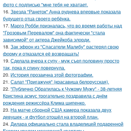
фото с подписью "мне тебя не хватает.
16.
Звезда "Ранеток" Анна руднева впервые показала
будущего отца своего ребёнка.
17.
Марго Робби призналась, что во время работы над
"Грозовым Перевалом" она фактически "стала
зависимой" от актера Джейкоба элорди.
18.
Зак эфрон из "Спасатели Малибу" растерял свою
форму и отказался её возвращать!
19.
Сделала вчера к супу - муж съел половину просто
так, пока я спину повернула.
20.
История прозаична этой фотографии.
21.
Салат "Пригажуня" (красавица белорусская).
22.
"Публично Обратилась к Чужому Мужу" - 38-летняя
Кристина асмус трогательно поздравила с днём
рождения режиссёра Клима шипенко.
23.
На матче сборной США камера показала двух
девушек - и футбол отошёл на второй план.
24.
Дилара официально стала владелицей подаренной
Егором кридом московской квартиры.