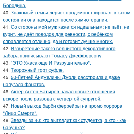
Бородина.
40.
Знакомый семьи лерчек продемонстрировал, в каком
состоянии она находится после химиотерапии.
41.
Со стороны мой муж кажется идеальным: не пьёт, не
курит, не даёт поводов для ревности, с ребёнком
справляется отлично, да и готовит лучше многих.
42.
Изобретение такого волнистого декоративного
забора приписывают Томасу Джефферсону.
43.
"ЭТО Ужасающе И Разрушительно".
44.
Творожный торт суфле.
45.
50-Летней Анджелины Джоли расстроила и даже
напугала фанатов.
46.
Актер Антон Батырев начал новые отношения
вскоре после развода с четвертой супругой.
47.
Новый выход барби феррейры на промо хоррора
"Лицо Смерти".
48.
Звезды за 40: кто выглядит как студентка, а кто - как
бабушка?