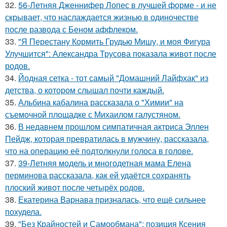
32.
56-Летняя Дженнифер Лопес в лучшей форме - и не
скрывает, что наслаждается жизнью в одиночестве
после развода с Беном аффлеком.
33.
"Я Перестану Кормить Грудью Мишу, и моя Фигура
Улучшится": Александра Трусова показала живот после
родов.
34.
Йодная сетка - тот самый "Домашний Лайфхак" из
детства, о котором слышал почти каждый.
35.
Альбина кабалина рассказала о "Химии" на
съемочной площадке с Михаилом галустяном.
36.
В недавнем прошлом симпатичная актриса Эллен
Пейдж, которая превратилась в мужчину, рассказала,
что на операцию её подтолкнули голоса в голове.
37.
39-Летняя модель и многодетная мама Елена
перминова рассказала, как ей удаётся сохранять
плоский живот после четырёх родов.
38.
Екатерина Варнава призналась, что ещё сильнее
похудела.
39.
"Без Крайностей и Самообмана": позиция Ксения