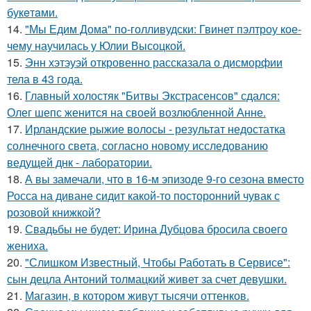
букeтaми.
14.
"Мы Едим Дома" по-голливудски: Гвинет пэлтроу кое-
чему научилась у Юлии Высоцкой.
15.
Энн хэтэуэй откровенно рассказала о дисморфии
тела в 43 года.
16.
Главный холостяк "Битвы Экстрасенсов" сдался:
Олег шепс женится на своей возлюбленной Анне.
17.
Ирландские рыжие волосы - результат недостатка
солнечного света, согласно новому исследованию
ведущей днк - лаборатории.
18.
А вы замечали, что в 16-м эпизоде 9-го сезона вместо
Росса на диване сидит какой-то посторонний чувак с
розовой книжкой?
19.
Свадьбы не будет: Ирина Дубцова бросила своего
жениха.
20.
"Слишком Известный, Чтобы Работать в Сервисе":
сын децла Антоний толмацкий живет за счет девушки.
21.
Магазин, в котором живут тысячи оттенков.