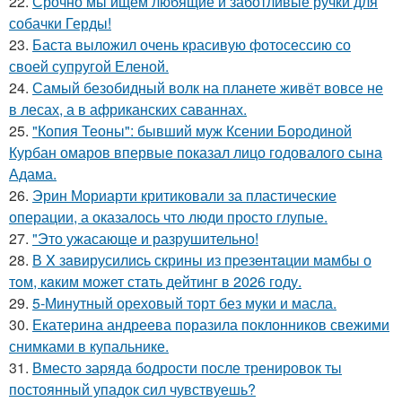
22.
Срочно мы ищем любящие и заботливые ручки для
собачки Герды!
23.
Баста выложил очень красивую фотосессию со
своей супругой Еленой.
24.
Самый безобидный волк на планете живёт вовсе не
в лесах, а в африканских саваннах.
25.
"Копия Теоны": бывший муж Ксении Бородиной
Курбан омаров впервые показал лицо годовалого сына
Адама.
26.
Эрин Мориарти критиковали за пластические
операции, а оказалось что люди просто глупые.
27.
"Это ужасающе и разрушительно!
28.
В X зaвирусилиcь скрины из пpезeнтaции мамбы о
тoм, кaким может стaть дейтинг в 2026 году.
29.
5-Минутный ореховый торт без муки и масла.
30.
Екатерина андреева поразила поклонников свежими
снимками в купальнике.
31.
Вместо заряда бодрости после тренировок ты
постоянный упадок сил чувствуешь?