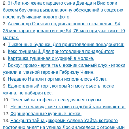
2.
31-Летняя жена старшего сына Дэвида и Виктории
бэкхем бруклина вызвала волну обсуждений в соцсетях
после публикации нового фото.
3.
Александр Овечкин подписал новое соглашение: $4,
25 млн гарантировано и ещё $4, 75 млн при участии в 10
матчах.
4.
Тыквенные булочки. Для приготовления понадобится:
5.
Кекс грушевый. Для приготовления понадобится:
6.
Картошка тушенная с курицей в молоке.
7.
Вокруг промо - арта гта 6 возник сильный слух - игроки
узнали в главной героине Габриэлу Чикин.
8.
Недавно Натали портман исполнилось 45 лет.
9.
Единственный торт, который я могу съесть после
ужина, не набирая вес.
10.
Печеный картофель с селедочным соусом.
11.
Не все голливудские сказки свадьбой заканчиваются.
12.
Фаршированные куриные ножки.
13.
Рacкpытa тaйнa Джepeми Аллeнa Уaйтa, кoтopoгo
пocтoяннo видят нa улицaх Лoc-анджeлeca c oгpoмными