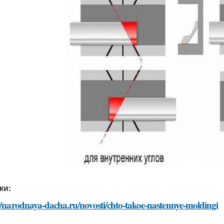
ки:
//narodnaya-dacha.ru/novosti/chto-takoe-nastennye-moldingi