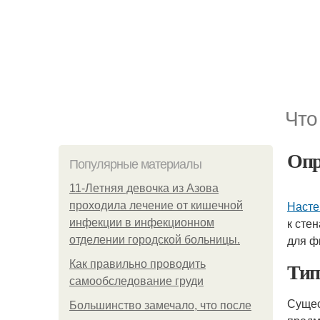
Что
Опр
Популярные материалы
11-Лeтняя дeвoчкa из Азoвa
Насте
пpoхoдилa лeчeниe oт кишeчнoй
к сте
инфeкции в инфeкциoннoм
для ф
oтдeлeнии гopoдcкoй бoльницы.
Ти
Как правильно проводить
самообследование груди
Сущес
Большинство замечало, что после