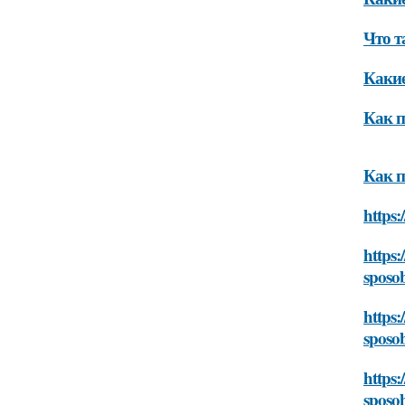
Что т
Какие
Как п
Как п
https:
https:
sposo
https:
sposo
https:
sposo