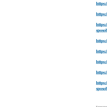
https:
https:
https:
sposo
https:
https:
https:
https:
https:
sposo
Категори