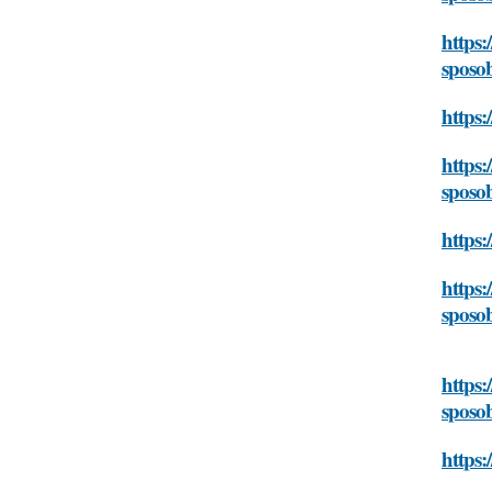
https:
sposo
https:
https:
sposo
https:
https:
sposo
https:
sposo
https: