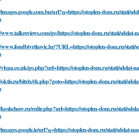
//images.google.com.bn/url?q=https://otoplen-dom.ru/stati/sd
b
//www.talkreviews.com/go/https://otoplen-dom.ru/stati/sdelat
//www.fondbtvrtkovic.hr/?URL=https://otoplen-dom.ru/stati/s
b
//vhpa.co.uk/go.php?url=https://otoplen-dom.ru/stati/sdelat-
//oktis.ru/bitrix/rk.php?goto=https://otoplen-dom.ru/stati/sde
b
//koshcheev.ru/redir.php?url=https://otoplen-dom.ru/stati/sde
b
//images.google.ie/url?q=https://otoplen-dom.ru/stati/sdelat-