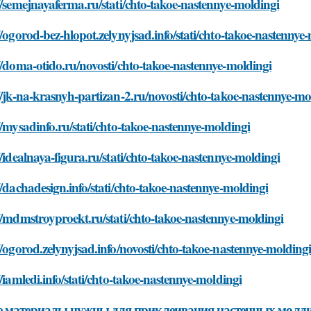
//semejnayaferma.ru/stati/chto-takoe-nastennye-moldingi
//ogorod-bez-hlopot.zelynyjsad.info/stati/chto-takoe-nastennye
//doma-otido.ru/novosti/chto-takoe-nastennye-moldingi
//jk-na-krasnyh-partizan-2.ru/novosti/chto-takoe-nastennye-mo
//mysadinfo.ru/stati/chto-takoe-nastennye-moldingi
//idealnaya-figura.ru/stati/chto-takoe-nastennye-moldingi
//dachadesign.info/stati/chto-takoe-nastennye-moldingi
//mdmstroyproekt.ru/stati/chto-takoe-nastennye-moldingi
//ogorod.zelynyjsad.info/novosti/chto-takoe-nastennye-molding
//iamledi.info/stati/chto-takoe-nastennye-moldingi
 материалы нужны для приклеивания настенных молд