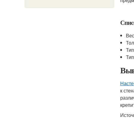
предм
Спис
Вес
Тол
Тип
Тип
Выв
Насте
к сте
разли
крепи
Источ