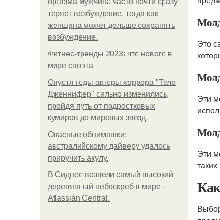
предм
оргазма мужчина часто почти сразу
теряет возбуждение, тогда как
Молд
женщина может дольше сохранять
возбуждение.
Это с
Фитнес-тренды 2023: что нового в
котор
мире спорта
Молд
Спустя годы актеры хоррора "Тело
Дженнифер" сильно изменились,
Эти м
пройдя путь от подростковых
испол
кумиров до мировых звезд.
Молд
Опасные обнимашки:
австралийскому дайверу удалось
Эти м
приручить акулу.
таких
В Сиднее возвели самый высокий
Как
деревянный небоскреб в мире -
Atlassian Central.
Выбо