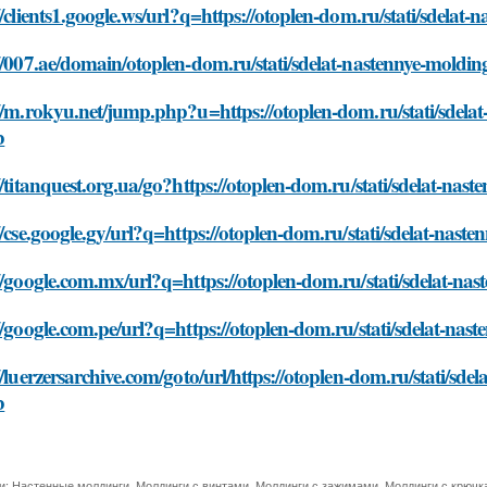
//clients1.google.ws/url?q=https://otoplen-dom.ru/stati/sdelat
//007.ae/domain/otoplen-dom.ru/stati/sdelat-nastennye-moldin
//m.rokyu.net/jump.php?u=https://otoplen-dom.ru/stati/sdela
b
//titanquest.org.ua/go?https://otoplen-dom.ru/stati/sdelat-na
//cse.google.gy/url?q=https://otoplen-dom.ru/stati/sdelat-nas
//google.com.mx/url?q=https://otoplen-dom.ru/stati/sdelat-na
//google.com.pe/url?q=https://otoplen-dom.ru/stati/sdelat-na
//luerzersarchive.com/goto/url/https://otoplen-dom.ru/stati/sd
b
и:
Настенные молдинги
,
Молдинги с винтами
,
Молдинги с зажимами
,
Молдинги с крючк