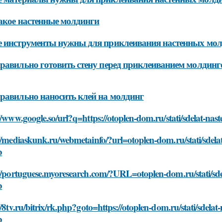
акое настенные молдинги
 инструменты нужны для приклеивания настенных мо
равильно готовить стену перед приклеиванием молдинг
равильно наносить клей на молдинг
//www.google.so/url?q=https://otoplen-dom.ru/stati/sdelat-na
//mediaskunk.ru/webmetainfo/?url=otoplen-dom.ru/stati/sdela
b
//portuguese.myoresearch.com/?URL=otoplen-dom.ru/stati/sde
b
//8tv.ru/bitrix/rk.php?goto=https://otoplen-dom.ru/stati/sdela
b