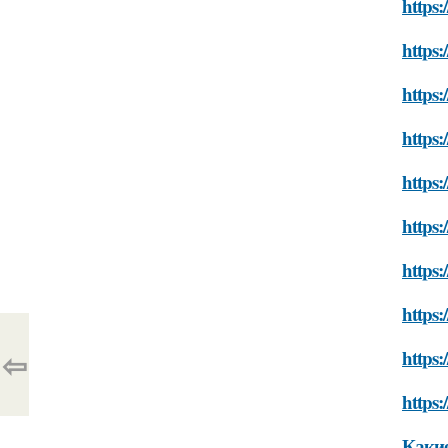
https:
https:
https:
https:
https:
https:
https:
https:
⇦
https:
https:
Какие