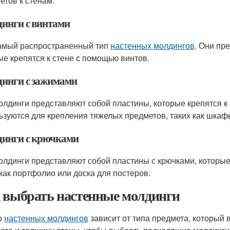
етов к стенам.
инги с винтами
амый распространенный тип
настенных молдингов
. Они пр
ые крепятся к стене с помощью винтов.
инги с зажимами
олдинги представляют собой пластины, которые крепятся к
ьзуются для крепления тяжелых предметов, таких как шкаф
инги с крючками
олдинги представляют собой пластины с крючками, которые
 как портфолио или доска для постеров.
 выбрать настенные молдинги
р
настенных молдингов
зависит от типа предмета, который в