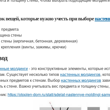
ета и толщину стены, чтобы выбрать подходящие молдинги
ок вещей, которые нужно учесть при выборе
настен
 предмета
щина стены
 стены (кирпичная, бетонная, деревянная)
 крепления (винты, зажимы, крючки)
од
нные молдинги
- это конструктивные элементы, которые и
нам. Существует несколько типов
настенных молдингов
, ко
чных предметов к стенам. Выбор
настенных молдингов
зави
ть к стене. Важно учитывать вес предмета и толщину стены
ник:
https://otoplen-dom.ru/stati/sdelat-nastennye-moldingi-sa