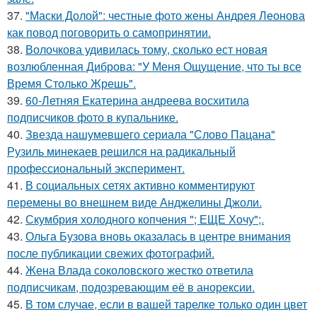
37.
"Маски Долой": честные фото жены Андрея Леонова
как повод поговорить о самопринятии.
38.
Волочкова удивилась тому, сколько ест новая
возлюбленная Диброва: "У Меня Ощущение, что ты все
Время Столько Жрешь".
39.
60-Летняя Екатерина андреева восхитила
подписчиков фото в купальнике.
40.
Звезда нашумевшего сериала "Слово Пацана"
Рузиль минекаев решился на радикальный
профессиональный эксперимент.
41.
В социальных сетях активно комментируют
перемены во внешнем виде Анджелины Джоли.
42.
Скумбрия холодного копчения "; ЕЩЕ Хочу";.
43.
Ольга Бузова вновь оказалась в центре внимания
после публикации свежих фотографий.
44.
Жена Влада соколовского жестко ответила
подписчикам, подозревающим её в анорексии.
45.
В том случае, если в вашей тарелке только один цвет