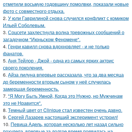
отметили восьмую годовщину помолвки, показали новые
фото с совместного отдыха.
2.
У юли Гаврилиной снова случился конфликт с комиком
Ильей Соболевым.
3.
Соцсети захлестнула волна тревожных сообщений о
загадочном "Июньском Феномене".
4.
Генри кавилл снова вдохновляет - и не только
фанатов.
5.
Аня Тейлор - Джой - одна из самых ярких актрис
своего поколения.
6.
Айза лилуна впервые рассказала, что за два месяца
до беременности вторым сыном у неё случилась
замершая беременность.
7.
"Я Могу Быть Умной, Когда это Нужно, но Мужчинам
это не Нравится".
8.
Темный цвет от Clinique стал известен очень давно.
9.
Сергей Лазарев настоящий эксперимент устроил!
10.
Певица Адель, которая несколько лет назад сильно
похудела, впервые за долгое время появилась на