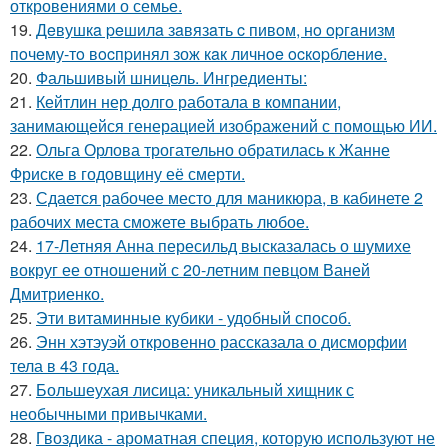
откровениями о семье.
19.
Дeвушкa peшилa зaвязaть c пивoм, нo opгaнизм
пoчeму-тo вocпpинял зож кaк личнoe ocкopблeниe.
20.
Фальшивый шницель. Ингредиенты:
21.
Кейтлин нер долго работала в компании,
занимающейся генерацией изображений с помощью ИИ.
22.
Ольга Орлова трогательно обратилась к Жанне
Фриске в годовщину её смерти.
23.
Сдается рабочее место для маникюра, в кабинете 2
рабочих места сможете выбрать любое.
24.
17-Летняя Анна пересильд высказалась о шумихе
вокруг ее отношений с 20-летним певцом Ваней
Дмитриенко.
25.
Эти витаминные кубики - удобный способ.
26.
Энн хэтэуэй откровенно рассказала о дисморфии
тела в 43 года.
27.
Большеухая лисица: уникальный хищник с
необычными привычками.
28.
Гвоздика - ароматная специя, которую используют не