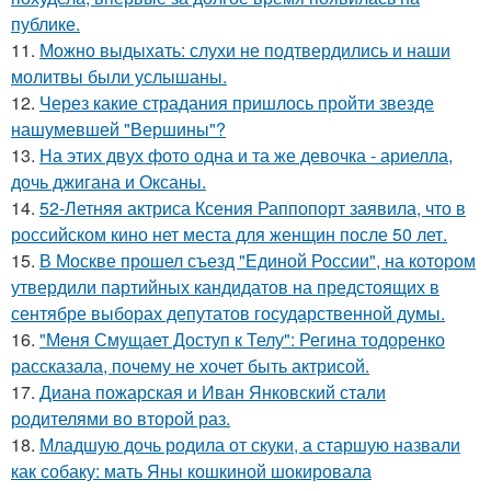
публике.
11.
Можно выдыхать: слухи не подтвердились и наши
молитвы были услышаны.
12.
Через какие страдания пришлось пройти звезде
нашумевшей "Вершины"?
13.
На этих двух фото одна и та же девочка - ариелла,
дочь джигана и Оксаны.
14.
52-Летняя актриса Ксения Раппопорт заявила, что в
российском кино нет места для женщин после 50 лет.
15.
В Москве прошел съезд "Единой России", на котором
утвердили партийных кандидатов на предстоящих в
сентябре выборах депутатов государственной думы.
16.
"Меня Смущает Доступ к Телу": Регина тодоренко
рассказала, почему не хочет быть актрисой.
17.
Диана пожарская и Иван Янковский стали
родителями во второй раз.
18.
Младшую дочь родила от скуки, а старшую назвали
как собаку: мать Яны кошкиной шокировала