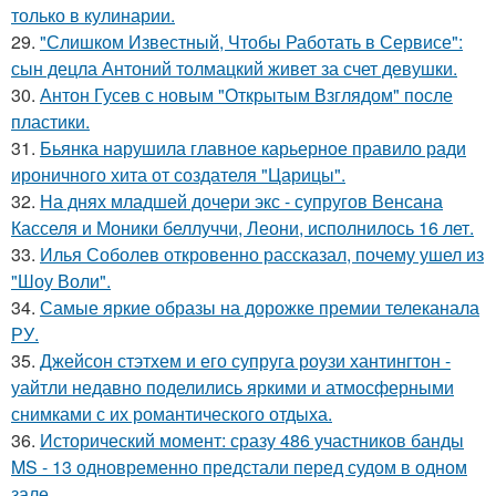
только в кулинарии.
29.
"Слишком Известный, Чтобы Работать в Сервисе":
сын децла Антоний толмацкий живет за счет девушки.
30.
Антон Гусев с новым "Открытым Взглядом" после
пластики.
31.
Бьянка нарушила главное карьерное правило ради
ироничного хита от создателя "Царицы".
32.
На днях младшей дочери экс - супругов Венсана
Касселя и Моники беллуччи, Леони, исполнилось 16 лет.
33.
Илья Соболев откровенно рассказал, почему ушел из
"Шоу Воли".
34.
Самые яркие образы на дорожке премии телеканала
РУ.
35.
Джейсон стэтхем и его супруга роузи хантингтон -
уайтли недавно поделились яркими и атмосферными
снимками с их романтического отдыха.
36.
Исторический момент: сразу 486 участников банды
MS - 13 одновременно предстали перед судом в одном
зале.