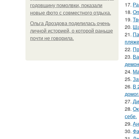
17.
Ра
годовщину помолвки, показали
18.
Оп
новые фото с совместного отдыха.
19.
Тв
Ольга Дроздова поделилась очень
20.
Ша
личной историей, о которой раньше
21.
Па
почти не говорила.
пляже
22.
Пр
23.
Ва
демон
24.
Ма
25.
За
26.
В 
домог
27.
Ди
28.
Ок
себе.
29.
Ан
30.
Фа
31.
Дж