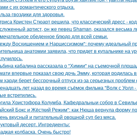
ами с их романтического отдыха.
льза гвоздики для здоровья.
триса Кристен Стюарт решила, что классический дресс - ко
служенный артист, он же певец Shaman, оказался весьма 
мечательное обеденное блюдо для всей семьи.
ежду Восхищением и Нарциссизмом": почему идеальный п
ительница анатомии заявила, что придет в купальнике на урок
случилось.
ьбина кабалина рассказала о "Химии" на съемочной площа
мати впервые показал свою дочь Эмму, которая родилась в 
м харди берет бессрочный отпуск из-за серьезных проблем 
енадцать лет назад во время съёмок фильма "Волк с Уолл -
ые встретились.
гила Христофора Колумба, Кафедральныи собор в Севилье
айский Бокс и Жёсткий Режим": как Нюша вернула форму по
ень вкусный и питательный овощной суп без мяса.
уктовый десерт. Ингредиенты:
адкая колбаска. Очень быстро!