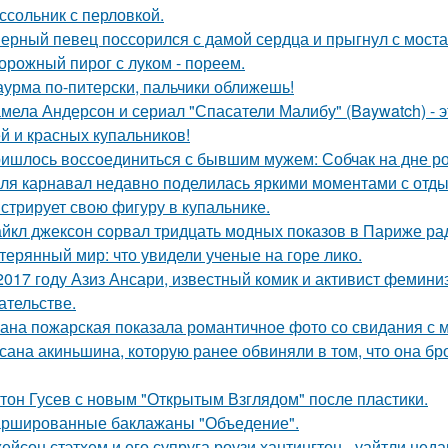
ссольник с перловкой.
ерный певец поссорился с дамой сердца и прыгнул с моста
орожный пирог с луком - пореем.
урма по-питерски, пальчики оближешь!
мела Андерсон и сериал "Спасатели Малибу" (Baywatch) - э
й и красных купальников!
ишлось воссоединиться с бывшим мужем: Собчак на дне р
ля карнавал недавно поделилась яркими моментами с отдых
стрирует свою фигуру в купальнике.
йкл джексон сорвал тридцать модных показов в Париже ра
терянный мир: что увидели ученые на горе лико.
2017 году Азиз Ансари, известный комик и активист фемини
ательстве.
ана пожарская показала романтичное фото со свидания с
сана акиньшина, которую ранее обвиняли в том, что она бро
тон Гусев с новым "Открытым Взглядом" после пластики.
ршированные баклажаны "Объедение".
ейсон стэтхем и его супруга роузи хантингтон - уайтли н