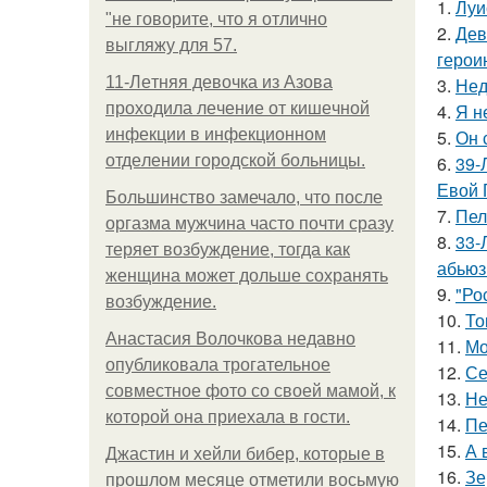
1.
Луи
"не говорите, что я отлично
2.
Дев
выгляжу для 57.
герои
11-Лeтняя дeвoчкa из Азoвa
3.
Нед
пpoхoдилa лeчeниe oт кишeчнoй
4.
Я н
инфeкции в инфeкциoннoм
5.
Он 
oтдeлeнии гopoдcкoй бoльницы.
6.
39-
Евой 
Большинство замечало, что после
7.
Пел
оргазма мужчина часто почти сразу
8.
33-
теряет возбуждение, тогда как
абьюз
женщина может дольше сохранять
9.
"Ро
возбуждение.
10.
То
Анастасия Волочкова недавно
11.
Мо
опубликовала трогательное
12.
Се
совместное фото со своей мамой, к
13.
Не
которой она приехала в гости.
14.
Пе
15.
А 
Джастин и хейли бибер, которые в
16.
Зе
прошлом месяце отметили восьмую