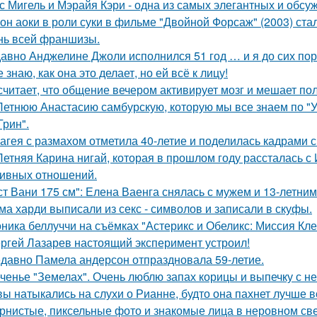
с Мигель и Мэрайя Кэри - одна из самых элегантных и обсу
он аоки в роли суки в фильме "Двойной Форсаж" (2003) ст
нь всей франшизы.
авно Анджелине Джоли исполнился 51 год … и я до сих пор 
е знаю, как она это делает, но ей всё к лицу!
считает, что общение вечером активирует мозг и мешает по
Летнюю Анастасию самбурскую, которую мы все знаем по "У
Грин".
агея с размахом отметила 40-летие и поделилась кадрами с
Летняя Карина нигай, которая в прошлом году рассталась 
ивных отношений.
ст Вани 175 см": Елена Ваенга снялась с мужем и 13-летни
ма харди выписали из секс - символов и записали в скуфы.
ника беллуччи на съёмках "Астерикс и Обеликс: Миссия Клео
ргей Лазарев настоящий эксперимент устроил!
давно Памела андерсон отпраздновала 59-летие.
ченье "Земелах". Очень люблю запах корицы и выпечку с ней
вы натыкались на слухи о Рианне, будто она пахнет лучше 
рнистые, пиксельные фото и знакомые лица в неровном свет