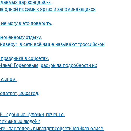
ждаемых пар конца 90-х.
ала одной из самых ярких и запоминающихся
не могу в это поверить.
лноценному отдыху.
ниверу", в сети всё чаще называют "российской
 праздника в соцсетях.
с Ильёй Гореловым, раскрыла подробности их
м сыном.
патра", 2002 год.
 - сдобные булочки, печенье.
всех живых людей?
е - так теперь выглядят соцсети Майкла олисе.