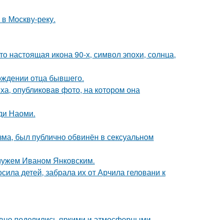
 в Москву-реку.
то настоящая икона 90-х, символ эпохи, солнца,
ождении отца бывшего.
а, опубликовав фото, на котором она
ди Наоми.
зма, был публично обвинён в сексуальном
 мужем Иваном Янковским.
сила детей, забрала их от Арчила геловани к
едавно поделились яркими и атмосферными