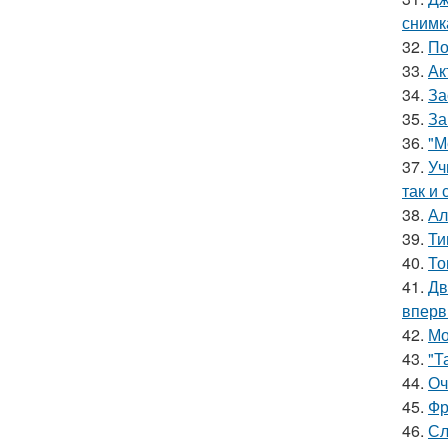
снимк
32.
По
33.
Ак
34.
За
35.
За
36.
"М
37.
Уч
так и 
38.
Ал
39.
Ти
40.
То
41.
Дв
вперв
42.
Мо
43.
"Т
44.
Оч
45.
Фр
46.
Сл