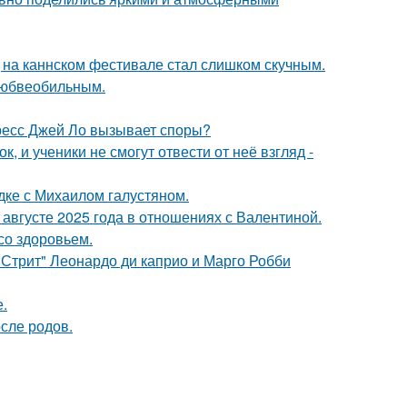
д на каннском фестивале стал слишком скучным.
любвеобильным.
ресс Джей Ло вызывает споры?
, и ученики не смогут отвести от неё взгляд -
дке с Михаилом галустяном.
августе 2025 года в отношениях с Валентиной.
со здоровьем.
 Стрит" Леонардо ди каприо и Марго Робби
.
сле родов.