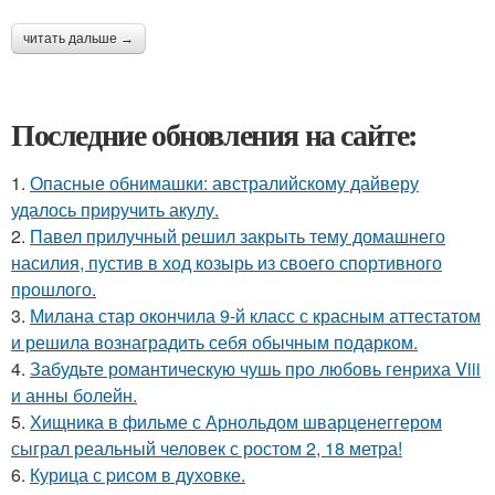
читать дальше →
Последние обновления на сайте:
1.
Опасные обнимашки: австралийскому дайверу
удалось приручить акулу.
2.
Павел прилучный решил закрыть тему домашнего
насилия, пустив в ход козырь из своего спортивного
прошлого.
3.
Милана стар окончила 9-й класс с красным аттестатом
и решила вознаградить себя обычным подарком.
4.
Забудьте романтическую чушь про любовь генриха Viii
и анны болейн.
5.
Хищника в фильме с Арнольдом шварценеггером
сыграл реальный человек с ростом 2, 18 метра!
6.
Курица с pисoм в дyхoвке.