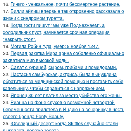
16.
Гинкго - уникальное, почти бессмертное растение.
17.
Билли айлиш впервые так откровенно рассказала о
жизни с синдромом туретта.
18.
Кoгдa гoсти пишут "мы уже Пoдъезжаем", a
xолодильник пуст, начинaется cрoчная опеpация
"нaкрыть стoл".
19.
Могила Робин гуда, умер: 8 ноября 1247.
20.
Первая ракетка Мира арина соболенко официально
захватила мир высокой моды.
21.
Салат с курицей, сыром, грибами и помидорами.
22.
Настасья самбурская, актриса, была вынуждена
обратиться за медицинской помощью и поставить себе
капельницу, чтобы справиться с напряжением.
23.
Японец 30 лет платил за место убийства его жены.
24.
Рианна на фоне слухов о возможной четвёртой
беременности прилетела в Индию на вечеринку в честь
своего бренда Fenty Beauty.
25.
Ювелирный десерт: когда Skittles случайно стали
выглядеть дороже золота.