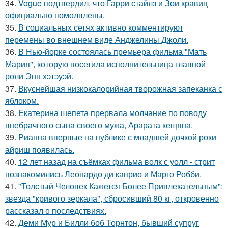
34.
Vogue подтвердил, что Гарри стайлз и Зои кравиц
официально помолвлены.
35.
В социальных сетях активно комментируют
перемены во внешнем виде Анджелины Джоли.
36.
В Нью-йорке состоялась премьера фильма "Мать
Мария", которую посетила исполнительница главной
роли Энн хэтэуэй.
37.
Вкуснейшая низкокалорийная творожная запеканка с
яблоком.
38.
Екатерина шепета прервала молчание по поводу
внебрачного сына своего мужа, Арарата кещяна.
39.
Рианна впервые на публике с младшей дочкой роки
айриш появилась.
40.
12 лет назад на съёмках фильма волк с уолл - стрит
познакомились Леонардо ди каприо и Марго Робби.
41.
"Толстый Человек Кажется Более Привлекательным":
звезда "кривого зеркала", сбросивший 80 кг, откровенно
рассказал о последствиях.
42.
Деми Мур и Билли боб Торнтон, бывший супруг