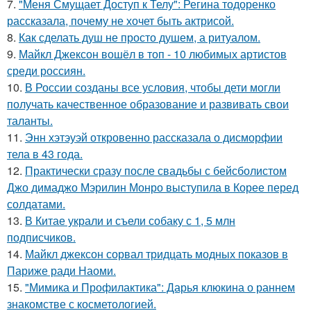
7.
"Меня Смущает Доступ к Телу": Регина тодоренко
рассказала, почему не хочет быть актрисой.
8.
Как сделать душ не просто душем, а ритуалом.
9.
Майкл Джексон вошёл в топ - 10 любимых артистов
среди россиян.
10.
В России созданы все условия, чтобы дети могли
получать качественное образование и развивать свои
таланты.
11.
Энн хэтэуэй откровенно рассказала о дисморфии
тела в 43 года.
12.
Практически сразу после свадьбы с бейсболистом
Джо димаджо Мэрилин Монро выступила в Корее перед
солдатами.
13.
В Китае украли и съели собаку с 1, 5 млн
подписчиков.
14.
Майкл джексон сорвал тридцать модных показов в
Париже ради Наоми.
15.
"Мимика и Профилактика": Дарья клюкина о раннем
знакомстве с косметологией.