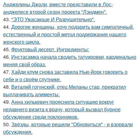
Анджелины Джоли, вместе представили в Лос-
анджелесе второй сезон проекта "Лэндмен".
43.
"ЭТО Ужасающе И Разрушительно".
44.
Дорогие женщины, хочу подарить вам симпатичный,
естественный и простой метод поддержания нашего
женского цикла.
45.
Фруктовый десерт. Ингредиенты:
46.
Инстасамка начала сводить татуировки, кардинально
меняя свой образ.
47.
Хайди клум снова заставила Нью-йорк говорить о
себе и о своём спутнике.
48.
Виталий гогунский, отец Миланы стар, прекратил
выплачивать алименты.
49.
Анна хилькевич прояснила ситуацию вокруг
недавнего визита к врачу, который вызвал бурное
обсуждение среди поклонников.
50.
Звёзды, которые решили "Обновиться" - и взорвали
обсуждения.