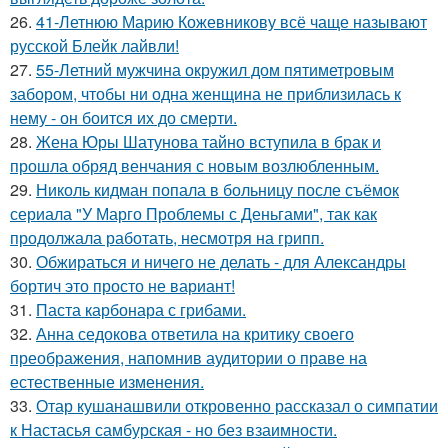
26.
41-Летнюю Марию Кожевникову всё чаще называют
русской Блейк лайвли!
27.
55-Летний мужчина окружил дом пятиметровым
забором, чтобы ни одна женщина не приблизилась к
нему - он боится их до смерти.
28.
Жена Юры Шатунова тайно вступила в брак и
прошла обряд венчания с новым возлюбленным.
29.
Николь кидман попала в больницу после съёмок
сериала "У Марго Проблемы с Деньгами", так как
продолжала работать, несмотря на грипп.
30.
Обжираться и ничего не делать - для Александры
бортич это просто не вариант!
31.
Паста карбонара с грибами.
32.
Анна седокова ответила на критику своего
преображения, напомнив аудитории о праве на
естественные изменения.
33.
Отар кушанашвили откровенно рассказал о симпатии
к Настасья самбурская - но без взаимности.