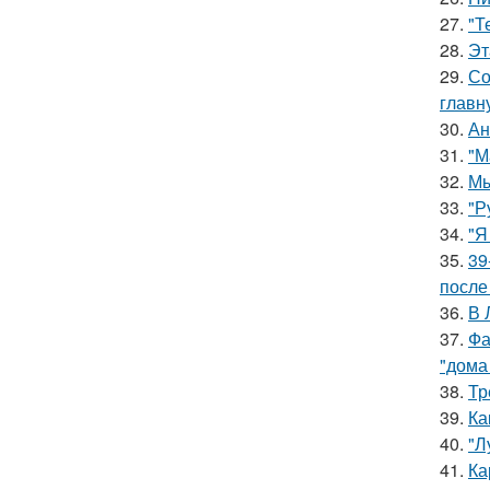
27.
"Т
28.
Эт
29.
Со
главн
30.
Ан
31.
"М
32.
Мы
33.
"Р
34.
"Я
35.
39
после
36.
В 
37.
Фа
"дома
38.
Тр
39.
Ка
40.
"Л
41.
Ка