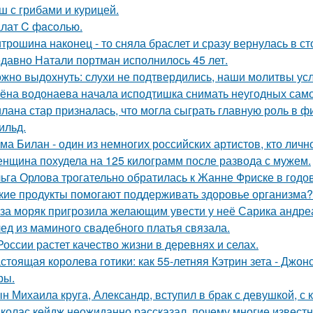
ш с грибами и курицей.
лат C фaсoлью.
трошина наконец - то сняла браслет и сразу вернулась в сто
давно Натали портман исполнилось 45 лет.
жно выдохнуть: слухи не подтвердились, наши молитвы у
ёна водонаева начала исподтишка снимать неугодных самока
лана стар призналась, что могла сыграть главную роль в ф
ильд.
ма Билан - один из немногих российских артистов, кто лич
нщина похудела на 125 килограмм после развода с мужем.
ьга Орлова трогательно обратилась к Жанне Фриске в годо
кие продукты помогают поддерживать здоровье организма?
за моряк пригрозила желающим увести у неё Сарика андре
ед из маминого свадебного платья связала.
России растет качество жизни в деревнях и селах.
стоящая королева готики: как 55-летняя Кэтрин зета - Джон
ры.
н Михаила круга, Александр, вступил в брак с девушкой, с
колас кейдж неожиданно рассказал, почему многие известн