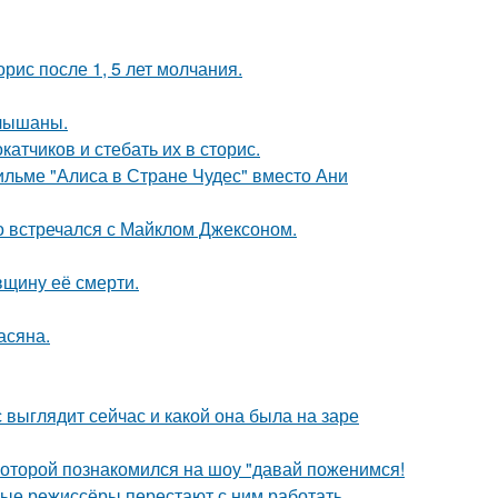
рис после 1, 5 лет молчания.
слышаны.
тчиков и стебать их в сторис.
ильме "Алиса в Стране Чудес" вместо Ани
но встречался с Майклом Джексоном.
вщину её смерти.
асяна.
с выглядит сейчас и какой она была на заре
 которой познакомился на шоу "давай поженимся!
ые режиссёры перестают с ним работать.