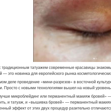
с традиционным татуажем современные красавицы знакомы 
й — это новинка для европейского рынка косметологических у
мом деле проведение «мини-разрезов» в восточной культур
и. Просто с новыми технологиями вышел на новый уровень 
лучше микроблейдинг или перманентный макияж бровей» — 
ить, и татуаж, и «вышивка бровей» — перманентный макияж
енный эффект от этих двух процедур разительно отличаютс