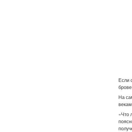
Если 
брове
На са
векам
«Что 
поясн
получ