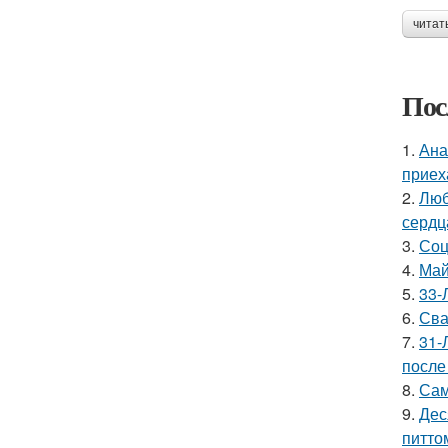
читат
Пос
1.
Ана
приех
2.
Люб
сердц
3.
Соц
4.
Май
5.
33-
6.
Сва
7.
31-
после
8.
Сам
9.
Дес
питто