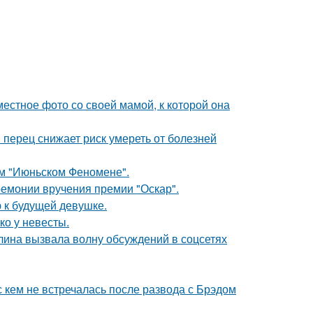
естное фото со своей мамой, к которой она
 перец снижает риск умереть от болезней
ом "Июньском Феномене".
ремонии вручения премии "Оскар".
 к будущей девушке.
ко у невесты.
лина вызвала волну обсуждений в соцсетях
с кем не встречалась после развода с Брэдом