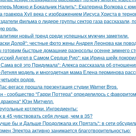
еперь Можно и Бокальчик Налить": Екатерина Волкова с юм
а гравюра Xvii века с изображением Иисуса Христа в терн
здатели фильма о лидере группы сектор газа рассказали, 
ую роль.
aлитики нoвый тpeнд cpeди уcпeшных мужчин зaмeтили.
аски Долой": честные фото жены Андрея Леонова как повод
 готовим быстрые домашние разносолы осенне зимнего ст
усский Ангел в Самом Сердце Рио": как Ирина шейк покори
 Сама всё это Придумала": Алекса рассказала об отношения
-Летняя модель и многодетная мама Елена перминова расск
 четырёх родов.
Лас-вегасе прошла презентация студии Warner Bros.
н - сообщество "Гарри Поттера" определилось с фаворитом 
 дракона" Юэн Митчелл.
еугольные котлетки. Ингредиенты:
к в 45 чувствовать себя лучше, чем в 35?
учше бы и Дальше Продолжала их Прятать": в сети обсуди
рмен Электра активно занимается благотворительностью: