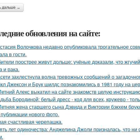
ь дальше →
ледние обновления на сайте:
стасия Волочкова недавно опубликовала трогательное совм
ала в гости.
ители поострее живут дольше: учёные доказали, что жгучий
а и рака.
сети захлестнула волна тревожных сообщений о загадочн
кл Джексон и Брук шилдс познакомились в 1981 году на це
Летний Алекс выкатил на сайте знакомств целую инструкцию
дьба Бородиной: белый дресс - код для всех, кружево - толь
Летняя жена старшего сына Дэвида и Виктории бэкхем брук
 публикации нового фото.
ая счастливая черепашка.
ять лет одиночества: Анджелина Джоли призналась, что ни 
м.