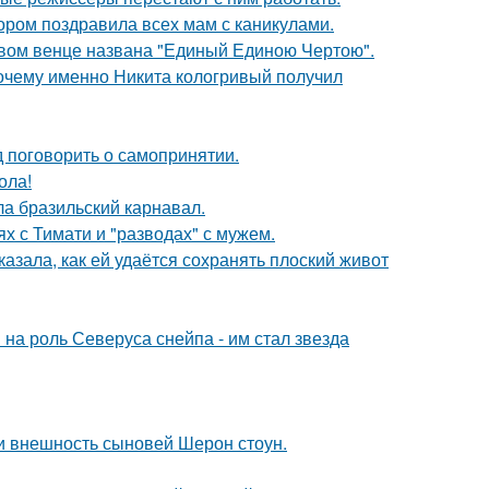
ором поздравила всех мам с каникулами.
овом венце названа "Единый Единою Чертою".
почему именно Никита кологривый получил
 поговорить о самопринятии.
ола!
ла бразильский карнавал.
х с Тимати и "разводах" с мужем.
азала, как ей удаётся сохранять плоский живот
на роль Северуса снейпа - им стал звезда
ли внешность сыновей Шерон стоун.