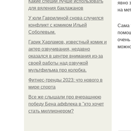
Какие специи лучше использовать
явно 
для вяления баклажанов
на ме
У юли Гаврилиной снова случился
Сама 
конфликт с комиком Ильей
помощ
Соболевым.
очень
Гарик Харламов, известный комик и
можно
актер озвучивания, недавно
оказался в центре внимания из-за
своей работы над озвучкой
мультфильма про колобка.
Фитнес-тренды 2023: что нового в
мире спорта
Все же слышали про вчерашнюю
победу Бена аффлека в "кто хочет
стать миллионером?