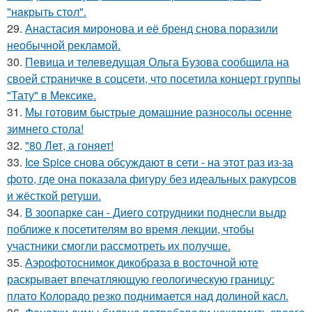
"нaкрыть стoл".
29.
Анастасия миронова и её бренд снова поразили
необычной рекламой.
30.
Певица и телеведущая Ольга Бузова сообщила на
своей страничке в соцсети, что посетила концерт группы
"Тату" в Мексике.
31.
Мы готовим быстрые домашние разносолы осенне
зимнего стола!
32.
"80 Лет, а гоняет!
33.
Ice Spice снова обсуждают в сети - на этот раз из-за
фото, где она показала фигуру без идеальных ракурсов
и жёсткой ретуши.
34.
В зоопарке сан - Диего сотрудники поднесли выдр
поближе к посетителям во время лекции, чтобы
участники смогли рассмотреть их получше.
35.
Аэрофотоснимок дикобpaза в восточной юте
раскрывает впечатляющую геологическую границу:
плато Колорадо резко поднимается над долиной касл.