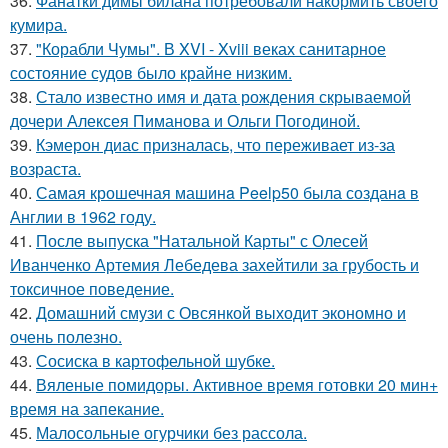
36.
Фанатки димы билана потребовали накормить своего
кумира.
37.
"Корабли Чумы". В XVI - Xviii веках санитарное
состояние судов было крайне низким.
38.
Стало известно имя и дата рождения скрываемой
дочери Алексея Пиманова и Ольги Погодиной.
39.
Кэмерон диас призналась, что переживает из-за
возраста.
40.
Самая крошечная машинa Peelp50 была созданa в
Англии в 1962 году.
41.
После выпуска "Натальной Карты" с Олесей
Иванченко Артемия Лебедева захейтили за грубость и
токсичное поведение.
42.
Домашний смузи с Овсянкой выходит экономно и
очень полезно.
43.
Сосиска в картофельной шубке.
44.
Вяленые помидоры. Активное время готовки 20 мин+
время на запекание.
45.
Малосольные огурчики без рассола.