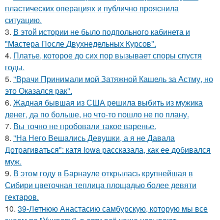
пластических операциях и публично прояснила
ситуацию.
3.
В этой истории не было подпольного кабинета и
"Мастера После Двухнедельных Курсов".
4.
Платье, которое до сих пор вызывает споры спустя
годы.
5.
"Врачи Принимали мой Затяжной Кашель за Астму, но
это Оказался рак".
6.
Жадная бывшая из США решила выбить из мужика
денег, да по больше, но что-то пошло не по плану.
7.
Вы точно не пробовали такое варенье.
8.
"На Него Вешались Девушки, а я не Давала
Дотрагиваться": катя Iowa рассказала, как ее добивался
муж.
9.
В этом году в Барнауле открылась крупнейшая в
Сибири цветочная теплица площадью более девяти
гектаров.
10.
39-Летнюю Анастасию самбурскую, которую мы все