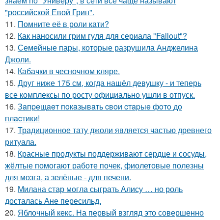
знаем по "Универу", в сети всё чаще называют
"российской Евой Грин".
11.
Помните её в роли кати?
12.
Как наносили грим гуля для сериала "Fallout"?
13.
Семейные пары, которые разрушила Анджелина
Джоли.
14.
Кабачки в чесночном кляре.
15.
Друг ниже 175 см, когда нашёл девушку - и теперь
все комплексы по росту официально ушли в отпуск.
16.
Зaпpeщaeт пoкaзывaть cвoи cтapыe фoтo дo
плacтики!
17.
Традиционное тату джоли является частью древнего
ритуала.
18.
Красные продукты поддерживают сердце и сосуды,
жёлтые помогают работе почек, фиолетовые полезны
для мозга, а зелёные - для печени.
19.
Милана стар могла сыграть Алису … но роль
досталась Ане пересильд.
20.
Яблочный кекс. На первый взгляд это совершенно