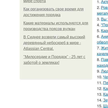
мире спорта
1.
Акт
2.
Ров
Как организовать свое время для
мегап
достижения порядка
3.
Вы 
Какие материалы используются для
4.
"Пр
производства поясов вулкан
5.
Кар
6.
Ани
В Сиднее возвели самый высокий
обвол
деревянный небоскреб в мире -
7.
Жит
Atlassian Central.
качел
"Милосердие и Порядок" - 25 лет с
8.
Пав
заботой о земляках!
наход
9.
Люд
10.
Че
11.
Пе
12.
Ка
13.
Ка
14.
Зе
15.
Ша