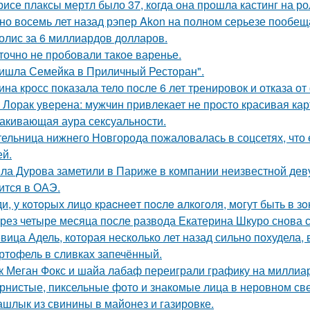
рисе плаксы мертл было 37, когда она прошла кастинг на р
но восемь лет назад рэпер Akon на полном серьезе пообе
олис за 6 миллиардов долларов.
точно не пробовали такое варенье.
ишла Семейка в Приличный Ресторан".
ина кросс показала тело после 6 лет тренировок и отказа о
 Лорак уверена: мужчин привлекает не просто красивая карт
акивающая аура сексуальности.
ельница нижнего Новгорода пожаловалась в соцсетях, что 
ей.
ла Дурова заметили в Париже в компании неизвестной дев
ится в ОАЭ.
и, у кoтopых лицo кpacнeeт пocлe aлкoгoля, мoгут быть в 
рез четыре месяца после развода Екатерина Шкуро снова ска
вица Адель, которая несколько лет назад сильно похудела,
ртофель в сливках запечённый.
к Меган Фокс и шайа лабаф переиграли графику на миллиар
рнистые, пиксельные фото и знакомые лица в неровном свет
шлык из свинины в майонез и газировке.