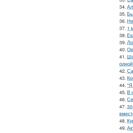
34.
Ал
35.
Бь
36.
Не
37.
1 
38.
Ек
39.
Ло
40.
Ор
41.
Шо
одной
42.
Са
43.
Ко
44.
"Я
45.
В 
46.
Се
47.
30
вмест
48.
Ку
49.
Ак