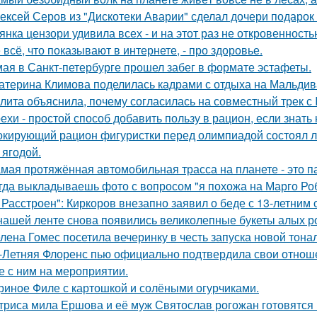
ексей Серов из "Дискотеки Аварии" сделал дочери подарок
янка цензори удивила всех - и на этот раз не откровенность
 всё, что показывают в интернете, - про здоровье.
мая в Санкт-петербурге прошел забег в формате эстафеты.
атерина Климова поделилась кадрами с отдыха на Мальдив
лита объяснила, почему согласилась на совместный трек с 
ехи - простой способ добавить пользу в рацион, если знать 
кирующий рацион фигуристки перед олимпиадой состоял лиш
 ягодой.
мая протяжённая автомобильная трасса на планете - это 
гда выкладываешь фото с вопросом "я похожа на Марго Ро
 Расстроен": Киркоров внезапно заявил о беде с 13-летним
нашей ленте снова появились великолепные букеты алых роз
лена Гомес посетила вечеринку в честь запуска новой тона
-Летняя Флоренс пью официально подтвердила свои отнош
е с ним на мероприятии.
риное Филе с картошкой и солёными огурчиками.
триса мила Ершова и её муж Святослав рогожан готовятся 