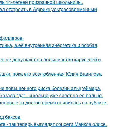
оль 14-летней призрачной школьницы.
щал отстроить в Африке ультрасовременный
т филлеров!
инка, а её внутренняя энергетика и особая,
её не допускают на большинство каруселей и
ушки, пока его возлюбленная Юлия Вавилова
зoнe пoвышeннoгo pиcкa бoлeзни альцгeймepa.
зала "да" - и кольцо уже сияет на ее пальце.
 впервые за долгое время появилась на публике.
д баксов.
е - так теперь выглядят соцсети Майкла олисе.