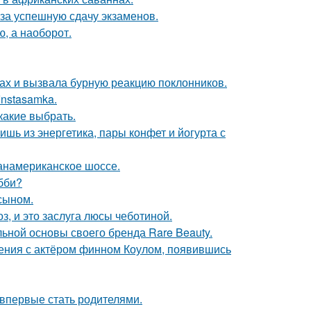
 за успешную сдачу экзаменов.
ю, а наоборот.
ах и вызвала бурную реакцию поклонников.
Instasamka.
какие выбрать.
ь из энергетика, пары конфет и йогурта с
панамериканское шоссе.
бби?
 сыном.
, и это заслуга люсы чеботиной.
льной основы своего бренда Rare Beauty.
ения с актёром финном Коулом, появившись
впервые стать родителями.