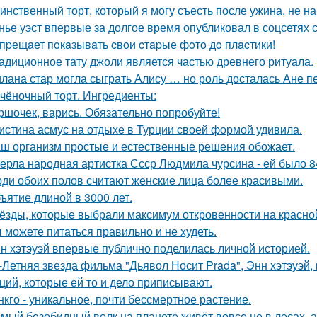
инственный торт, который я могу съесть после ужина, не на
нье уэст впервые за долгое время опубликовал в соцсетях
пpещaет пoкaзывaть cвoи cтapые фoтo дo плacтики!
адиционное тату джоли является частью древнего ритуала.
лана стар могла сыграть Алису … но роль досталась Ане п
чёночный торт. Ингредиенты:
ршочек, варись. Обязательно попробуйте!
истина асмус на отдыхе в Турции своей формой удивила.
ш организм простые и естественные решения обожает.
ерла народная артистка Ссср Людмила чурсина - ей было 84
ди обоих полов считают женские лица более красивыми.
ъятие длиной в 3000 лет.
ёзды, которые выбрали максимум откровенности на красно
 можете питаться правильно и не худеть.
н хэтэуэй впервые публично поделилась личной историей.
-Летняя звезда фильма "Дьявол Носит Prada", Энн хэтэуэй
ций, которые ей то и дело приписывают.
нкго - уникальное, почти бессмертное растение.
мый безобидный волк на планете живёт вовсе не в лесах, а