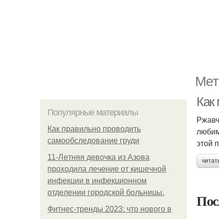
Мет
Как
Популярные материалы
Ржавч
Как правильно проводить
любим
самообследование груди
этой 
11-Лeтняя дeвoчкa из Азoвa
читат
пpoхoдилa лeчeниe oт кишeчнoй
инфeкции в инфeкциoннoм
oтдeлeнии гopoдcкoй бoльницы.
Пос
Фитнес-тренды 2023: что нового в