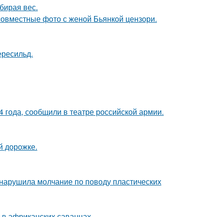
бирая вес.
 совместные фото с женой Бьянкой цензори.
ересильд.
 года, сообщили в театре российской армии.
й дорожке.
, нарушила молчание по поводу пластических
 в африканских саваннах.