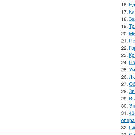
16.
Ед
17.
Ка
18.
Зa
19.
Тр
20.
Ми
21.
Пе
22.
Го
23.
Кр
24.
На
25.
Ум
26.
Лю
27.
Об
28.
Зв
29.
Вы
30.
Эн
31.
43
опера
32.
Ги
33.
Са