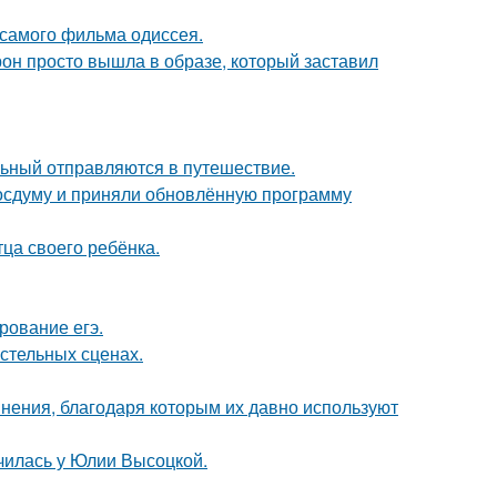
 самого фильма одиссея.
рон просто вышла в образе, который заставил
льный отправляются в путешествие.
осдуму и приняли обновлённую программу
ца своего ребёнка.
рование егэ.
стельных сценах.
ения, благодаря которым их давно используют
училась у Юлии Высоцкой.