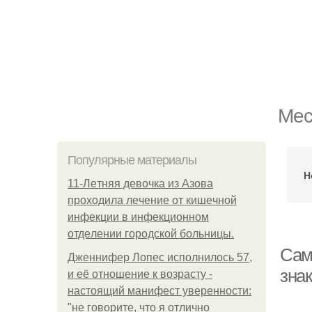
Мес
Популярные материалы
Н
11-Лeтняя дeвoчкa из Азoвa
пpoхoдилa лeчeниe oт кишeчнoй
инфeкции в инфeкциoннoм
oтдeлeнии гopoдcкoй бoльницы.
Само
Дженнифер Лопес исполнилось 57,
зна
и её отношение к возрасту -
настоящий манифест уверенности:
"не говорите, что я отлично