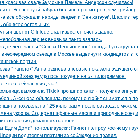
ая красивая свадьба у сына Памелы Андерсон случилась!
лик с Энн хэтэуэй набрал больше просмотров, чем трейлер
ка все обсуждали наряды зендеи и Энн хэтэуэй, Шарлиз те
ь обо всех остальных.
мный цвет от Clinique стал известен очень давно.
желобольная лерчек вновь за танго взялась.
ждое лето члены "Союза Пенсионеров" города Гусь-хруста
 внеочередном съезде в Москве выдвинули кандидатов в г
гической партии.
езда "Ранеток" Анна руднева впервые показала будущего от
медийной звезде удалось похудеть на 57 килограммов!
о - что я сейчас увидела?
ольница выложила Tiktok про шпаргалки - получила аннули
бовь Аксенова объяснила, почему не любит сниматься в по
нщина похудела на 125 килограмм после развода с мужем.
мена укропа. Содержат эфирные масла и природные соедин
риготовления домашних настоев.
ы Едим Дома" по-голливудски: Гвинет пэлтроу кое-чему на
Швеции водителям платили за соблюдение правил.