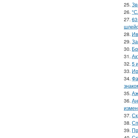
25.
Зв
26.
"С
27.
63
шлейф
28.
Ив
29.
За
30.
Бр
31.
Ак
32.
5 
33.
Ир
34.
Фа
знако
35.
Аж
36.
Ан
измен
37.
Ск
38.
Сп
39.
Пр
40.
Ск