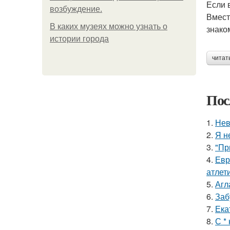
Если 
возбуждение.
Вмест
В каких музеях можно узнать о
знако
истории города
читат
Пос
1.
Нев
2.
Я н
3.
"Пр
4.
Евр
атлети
5.
Агл
6.
Заб
7.
Ека
8.
С *