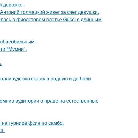
й дорожке.
Антоний толмацкий живет за счет девушки.
илась в фиолетовом платье Gucci с длинным
любвеобильным.
ти "Мумии".
.
олливудскую сказку в родную и до боли
помнив аудитории о праве на естественные
 на турнире фсин по самбо.
3.