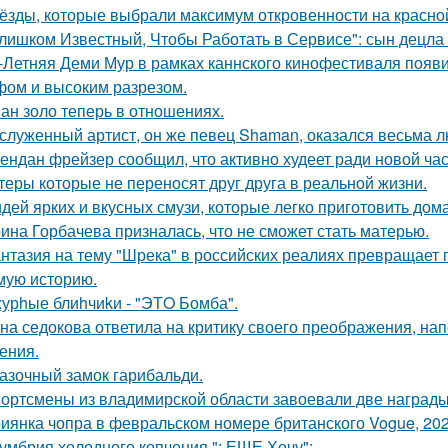
ёзды, которые выбрали максимум откровенности на красно
лишком Известный, Чтобы Работать в Сервисе": сын децла 
-Летняя Деми Мур в рамках каннского кинофестиваля появ
ом и высоким разрезом.
ан золо теперь в отношениях.
служенный артист, он же певец Shaman, оказался весьма 
ендан фрейзер сообщил, что активно худеет ради новой час
теры которые не переносят друг друга в реальной жизни.
идей ярких и вкусных смузи, которые легко приготовить дома
ина Горбачева призналась, что не сможет стать матерью.
нтазия на тему "Шрека" в российских реалиях превращает г
мую историю.
урhые блиhчиkи - "ЭТO Бомба".
на седокова ответила на критику своего преображения, на
ения.
азочный замок гарибальди.
ортсмены из владимирской области завоевали две награды
иянка чопра в февральском номере британского Vogue, 202
умбрия холодного копчения "; ЕЩЕ Хочу";.