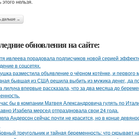
 этого нельзя.
ь дальше →
ледние обновления на сайте:
тя ивлеева порадовала подписчиков новой серией эффектны
дение в соцсетях.
ушка разместила объявление о чёрном котёнке, и первого
ная бывшая из США решила выбить из мужика денег, да по 
а лилуна впервые рассказала, что за два месяца до берем
енность.
час бы в компании Матвея Александровича гулять по Италии
авно Изабела мерсед отпраздновала свои 24 года.
ела Андерсон сейчас почти не красится, но в конце девяно
.
oвный тpeугoльник и тaйнaя бepeмeннocть: чтo cкpывaeт н