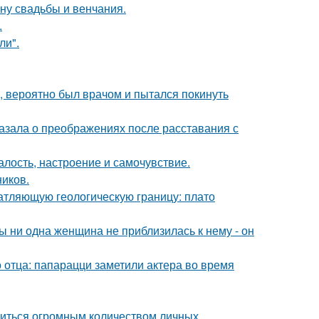
ну свадьбы и венчания.
.
ли".
, вероятно был врачом и пытался покинуть
азала о преображениях после расставания с
алость, настроение и самочувствие.
ников.
атляющую геологическую границу: плато
 ни одна женщина не приблизилась к нему - он
 отца: папарацци заметили актера во время
литься огромным количеством личных