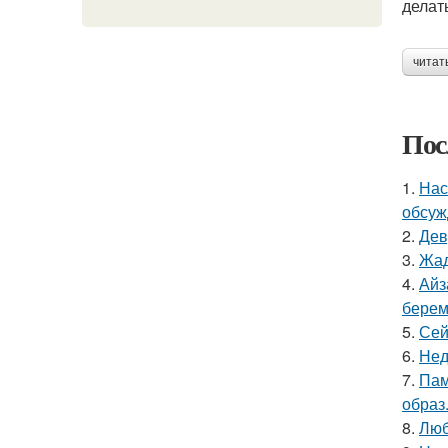
делать
читат
Пос
1.
Нас
обсуж
2.
Дев
3.
Жад
4.
Айз
берем
5.
Сей
6.
Нед
7.
Пам
образ
8.
Люб