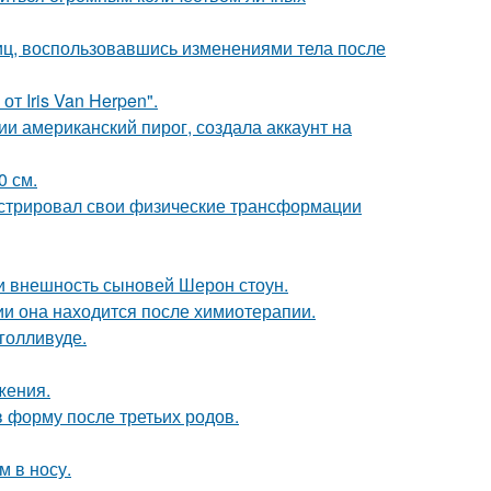
иц, воспользовавшись изменениями тела после
т Iris Van Herpen".
и американский пирог, создала аккаунт на
0 см.
стрировал свои физические трансформации
ли внешность сыновей Шерон стоун.
ии она находится после химиотерапии.
голливуде.
жения.
в форму после третьих родов.
м в носу.