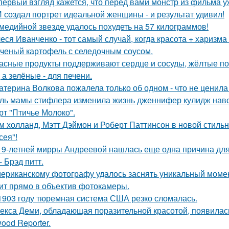
первый взгляд кажется, что перед вами монстр из фильма у
 создал портрет идеальной женщины - и результат удивил!
медийной звезде удалось похудеть на 57 килограммов!
еся Иванченко - тот самый случай, когда красота + харизма 
ченый картофель с селедочным соусом.
асные продукты поддерживают сердце и сосуды, жёлтые по
 а зелёные - для печени.
атерина Волкова пожалела только об одном - что не ценила
ль мамы стифлера изменила жизнь дженнифер кулидж навс
рт "Птичье Молоко".
м холланд, Мэтт Дэймон и Роберт Паттинсон в новой стил
сея"!
19-летней мирры Андреевой нашлась еще одна причина дл
- Брэд питт.
ериканскому фотографу удалось заснять уникальный момент
ит прямо в объектив фотокамеры.
1903 году тюремная система США резко сломалась.
екса Деми, обладающая поразительной красотой, появилас
ood Reporter.