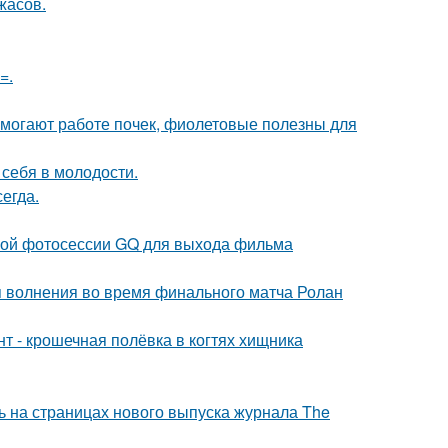
жасов.
=.
могают работе почек, фиолетовые полезны для
 себя в молодости.
егда.
ьной фотосессии GQ для выхода фильма
я волнения во время финального матча Ролан
 - крошечная полёвка в когтях хищника
ь на страницах нового выпуска журнала The