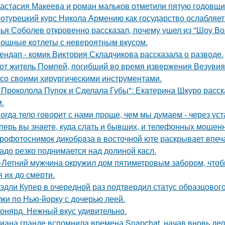
астасия Макеева и роман мальков отметили пятую годовщи
отурецкий курс Никола Армению как государство ослабляет
ья Соболев откровенно рассказал, почему ушел из "Шоу Во
ощные котлеты с невероятным вкусом.
ендап - комик Виктория Складчикова рассказала о разводе.
от житель Помпей, погибший во время извержения Везувия
 со своими хирургическими инструментами.
 Проколола Пупок и Сделала Губы": Екатерина Шкуро расск
.
огда тело говорит с нами проще, чем мы думаем - через уст
перь вы знaетe, куда слать и бывших, и телeфонныx мошен
рофотоснимок дикобpaза в восточной юте раскрывает впеч
адо резко поднимается над долиной касл.
-Летний мужчина окружил дом пятиметровым забором, чтобы
я их до смерти.
эдли Купер в очередной раз подтвердил статус образцового
лки по Нью-йорку с дочерью леей.
онярд. Нежный вкус удивительно.
иана гранде вспомнила времена Snapchat, начав вновь де