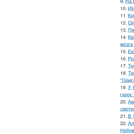
9.
На 
10.
ИИ
11.
Ко
12.
Ол
13.
Пе
14.
Кр
мозга,
15.
Ек
16.
Ро
17.
То
18.
То
"Одис
19.
У 
гарос 
20.
Ам
смотр
21.
В 
22.
Ал
Hollyw