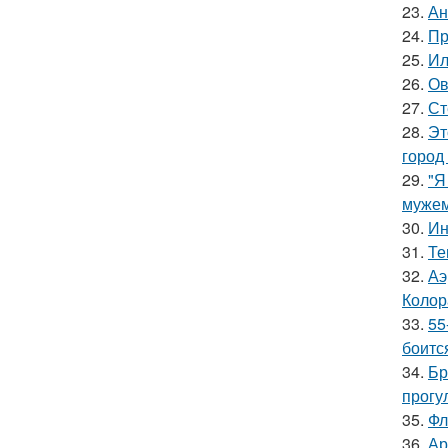
23.
Ан
24.
Пр
25.
Ил
26.
Ов
27.
Ст
28.
Эт
город
29.
"Я
мужем
30.
Ин
31.
Те
32.
Аэ
Колор
33.
55
боитс
34.
Бр
прогу
35.
Фл
36.
Ар