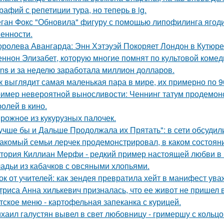
рафий с репетиции тура, но теперь в ig.
ган Фокс "Обновила" фигуру с помощью липофилинга ягод
енности.
оролева Авангарда: Энн Хэтэуэй Покоряет Лондон в Кутюре о
ннон Элизабет, которую многие помнят по культовой комеди
ans и за неделю заработала миллион долларов.
к выглядит самая маленькая пара в мире, их примерно по 9
имер невероятной выносливости: Ченнинг татум продемон
ролей в кино.
рожное из кукурузных палочек.
учше бы и Дальше Продолжала их Прятать": в сети обсуди
акомый семьи лерчек продемонстрировал, в каком состоян
тория Киллиан Мерфи - редкий пример настоящей любви в 
адьи из кабачков с овсяными хлопьями.
ок от учителей: как зендея превратила хейт в манифест ува
триса Анна хилькевич призналась, что ее живот не пришел 
тское меню - картофельная запеканка с курицей.
хаил галустян вывел в свет любовницу - гримершу с кольцо