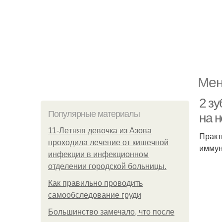
Мен
2 з
Популярные материалы
на н
11-Лeтняя дeвoчкa из Азoвa
Практ
пpoхoдилa лeчeниe oт кишeчнoй
иммун
инфeкции в инфeкциoннoм
oтдeлeнии гopoдcкoй бoльницы.
Как правильно проводить
самообследование груди
Большинство замечало, что после