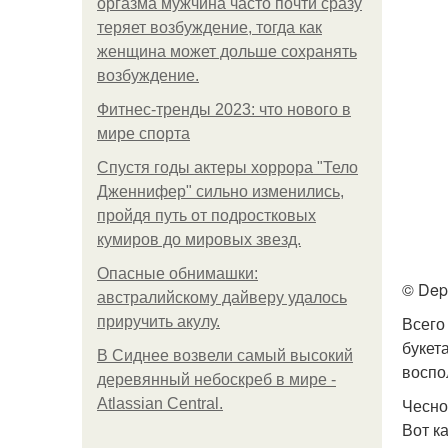
оргазма мужчина часто почти сразу
теряет возбуждение, тогда как
женщина может дольше сохранять
возбуждение.
Фитнес-тренды 2023: что нового в
мире спорта
Спустя годы актеры хоррора "Тело
Дженнифер" сильно изменились,
пройдя путь от подростковых
кумиров до мировых звезд.
Опасные обнимашки:
© Dep
австралийскому дайверу удалось
Всего
приручить акулу.
букет
В Сиднее возвели самый высокий
воспо
деревянный небоскреб в мире -
Чесно
Atlassian Central.
Вот к