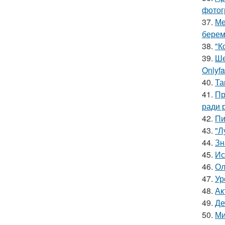
фотог
37.
Ме
берем
38.
"К
39.
Ше
Onlyf
40.
Та
41.
Пр
ради 
42.
Пи
43.
"Л
44.
Зн
45.
Ис
46.
Ол
47.
Ур
48.
Ак
49.
Де
50.
Ми