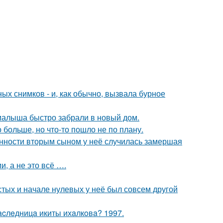
х снимков - и, как обычно, вызвала бурное
 малыша быстро забрали в новый дом.
больше, но что-то пошло не по плану.
енности вторым сыном у неё случилась замершая
, а не это всё ….
стых и начале нулевых у неё был совсем другой
acлeдницa икиты ихaлкoвa? 1997.