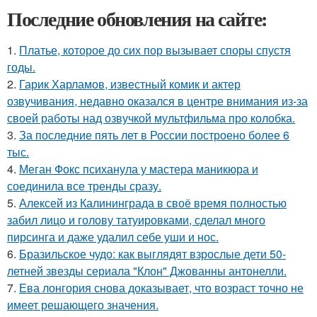
Последние обновления на сайте:
1.
Платье, которое до сих пор вызывает споры спустя
годы.
2.
Гарик Харламов, известный комик и актер
озвучивания, недавно оказался в центре внимания из-за
своей работы над озвучкой мультфильма про колобка.
3.
За последние пять лет в России построено более 6
тыс.
4.
Меган Фокс психанула у мастера маникюра и
соединила все тренды сразу.
5.
Алексей из Калининграда в своё время полностью
забил лицо и голову татуировками, сделал много
пирсинга и даже удалил себе уши и нос.
6.
Бразильское чудо: как выглядят взрослые дети 50-
летней звезды сериала "Клон" Джованны антонелли.
7.
Ева лонгория снова доказывает, что возраст точно не
имеет решающего значения.