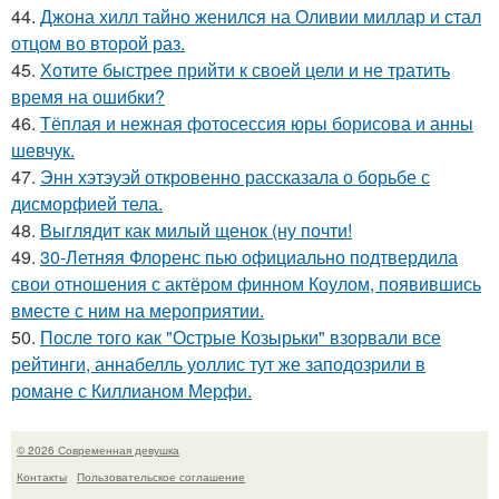
44.
Джона хилл тайно женился на Оливии миллар и стал
отцом во второй раз.
45.
Хотите быстрее прийти к своей цели и не тратить
время на ошибки?
46.
Тёплая и нежная фотосессия юры борисова и анны
шевчук.
47.
Энн хэтэуэй откровенно рассказала о борьбе с
дисморфией тела.
48.
Выглядит как милый щенок (ну почти!
49.
30-Летняя Флоренс пью официально подтвердила
свои отношения с актёром финном Коулом, появившись
вместе с ним на мероприятии.
50.
После того как "Острые Козырьки" взорвали все
рейтинги, аннабелль уоллис тут же заподозрили в
романе с Киллианом Мерфи.
© 2026 Современная девушка
Контакты
Пользовательское соглашение