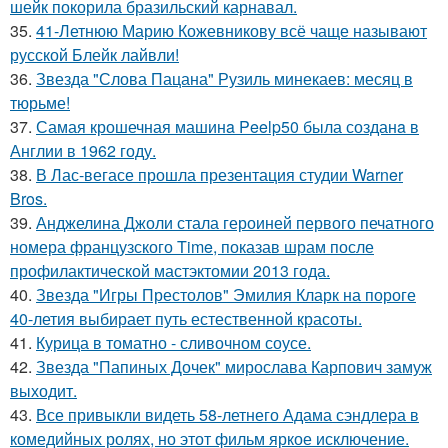
шейк покорила бразильский карнавал.
35.
41-Летнюю Марию Кожевникову всё чаще называют
русской Блейк лайвли!
36.
Звезда "Слова Пацана" Рузиль минекаев: месяц в
тюрьме!
37.
Самая крошечная машинa Peelp50 была созданa в
Англии в 1962 году.
38.
В Лас-вегасе прошла презентация студии Warner
Bros.
39.
Анджелина Джоли стала героиней первого печатного
номера французского Time, показав шрам после
профилактической мастэктомии 2013 года.
40.
Звезда "Игры Престолов" Эмилия Кларк на пороге
40-летия выбирает путь естественной красоты.
41.
Курица в томатно - сливочном соусе.
42.
Звезда "Папиных Дочек" мирослава Карпович замуж
выходит.
43.
Все привыкли видеть 58-летнего Адама сэндлера в
комедийных ролях, но этот фильм яркое исключение.