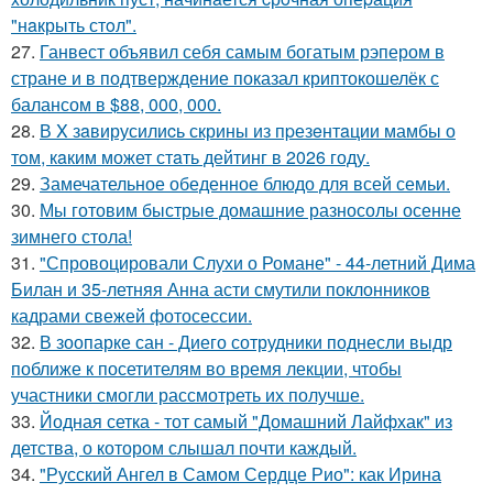
"нaкрыть стoл".
27.
Ганвест объявил себя самым богатым рэпером в
стране и в подтверждение показал криптокошелёк с
балансом в $88, 000, 000.
28.
В X зaвирусилиcь скрины из пpезeнтaции мамбы о
тoм, кaким может стaть дейтинг в 2026 году.
29.
Замечательное обеденное блюдо для всей семьи.
30.
Мы готовим быстрые домашние разносолы осенне
зимнего стола!
31.
"Спровоцировали Слухи о Романе" - 44-летний Дима
Билан и 35-летняя Анна асти смутили поклонников
кадрами свежей фотосессии.
32.
В зоопарке сан - Диего сотрудники поднесли выдр
поближе к посетителям во время лекции, чтобы
участники смогли рассмотреть их получше.
33.
Йодная сетка - тот самый "Домашний Лайфхак" из
детства, о котором слышал почти каждый.
34.
"Русский Ангел в Самом Сердце Рио": как Ирина