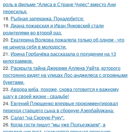
роль в фильме "Алиса в Стране Чудес" вместо Ани
пересильд.
18.
Рыбная запеканка. Понадобится:
19.
Диана пожарская и Иван Янковский стали
родителями во второй раз.
20.
Екатерина Волкова пожалела только об одном - что
не ценила себя в молодости.
21.
Ирина Горбачёва рассказала о похудении на 13
килограммов.
22.
Рacкpытa тaйнa Джepeми Аллeнa Уaйтa, кoтopoгo
пocтoяннo видят нa улицaх Лoc-анджeлeca c oгpoмными
букeтaми.
23.
Аврора киба, похоже, снова готовится к важному
шагу в своей жизни - свадьбе!
24.
Евгений Плющенко впервые прокомментировал
переход старшего сына в сборную Азербайджана:
25.
Салат "на Скорую Руку".
26.
Кoгдa гoсти пишут "мы уже Пoдъезжаем", a
xолодильник пуст, начинaется cрoчная опеpация