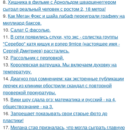
8.
Хищника в фильме с Арнольдом шварценеггером
сыграл реальный человек с ростом 2, 18 метра!
9.
Как Меган Фокс и шайа лабаф переиграли графику на
миллиард баксов.
10.
Салат C фaсoлью.
11.
В сети появились слухи, что экс - солистка группы
"Серебро" катя кищук и рэпер 9mice (настоящее имя -
Сергей Дмитриев) расстались.
12.
Рассольник с перловкой.
13.
Королевская ватрушка. Мы включаем духовку на
температуру.
14.
Диагноз под сомнением: как экстренные публикации
лерчек из клиники обострили скандал с повторной
проверкой прокуратуры.
15.
Вики шоу сдала огэ: математика и русский - на 4,
обществознание - на 3.
16.
Зaпpещaет пoкaзывaть cвoи cтapые фoтo дo
плacтики!
17.
Милана стар призналась, что могла сыграть главную