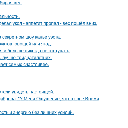
бирая вес.
альности.
елал укол - аппетит пропал - вес пошёл вниз.
 секретном шоу канье уэста.
уктов, овощей или ягод.
я и больше никогда не отступать.
ь лучше тридцатилетних.
лает семью счастливее.
отели увидеть настоящей.
Диброва: "У Меня Ощущение, что ты все Время
ость и энергию без лишних усилий.