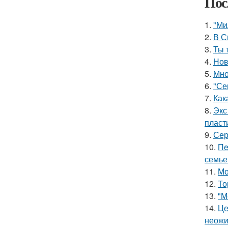
Пос
1.
"Ми
2.
В С
3.
Ты 
4.
Нов
5.
Мно
6.
"Се
7.
Как
8.
Экс
пласт
9.
Сер
10.
Пe
семье
11.
Мо
12.
То
13.
"М
14.
Це
неожи