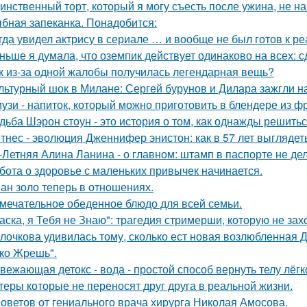
инственный торт, который я могу съесть после ужина, не на
бная запеканка. Понадобится:
гда увидел актрису в сериале … и вообще не был готов к ре
ньше я думала, что оземпик действует одинаково на всех: сд
к из-за одной жалобы получилась легендарная вещь?
льтурный шок в Милане: Сергей бурунов и Дилара зажгли на
узи - напиток, который можно приготовить в блендере из фр
дьба Шэрон стоун - это история о том, как однажды решитьс
тнес - эволюция Дженнифер энистон: как в 57 лет выглядет
-Летняя Алина Ланина - о главном: штамп в паспорте не де
бота о здоровье с маленьких привычек начинается.
ан золо теперь в отношениях.
мечательное обеденное блюдо для всей семьи.
аска, я Тебя не Знаю": трагедия стримерши, которую не зах
лочкова удивилась тому, сколько ест новая возлюбленная 
ко Жрешь".
вежающая детокс - вода - простой способ вернуть телу лёгк
теры которые не переносят друг друга в реальной жизни.
советов от гениального врача хирурга Николая Амосова.