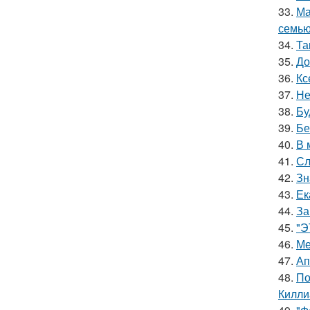
33.
Ма
семью
34.
Та
35.
До
36.
Кс
37.
Не
38.
Бу
39.
Бе
40.
В 
41.
Сл
42.
Зн
43.
Ек
44.
За
45.
"Э
46.
Ме
47.
Ап
48.
По
Килли