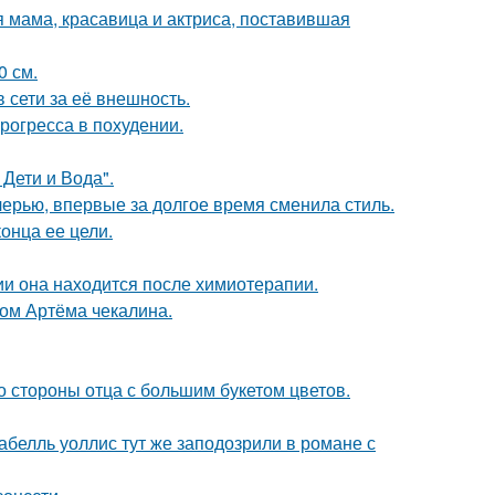
 мама, красавица и актриса, поставившая
0 см.
 сети за её внешность.
рогресса в похудении.
Дети и Вода".
черью, впервые за долгое время сменила стиль.
онца ее цели.
ии она находится после химиотерапии.
ом Артёма чекалина.
о стороны отца с большим букетом цветов.
абелль уоллис тут же заподозрили в романе с