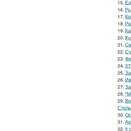
15.
Ед
16.
Ры
17.
Ко
18.
Ра
19.
Ка
20.
Ку
21.
См
22.
Су
23.
Фи
24.
37
25.
За
26.
Ив
27.
За
28.
"М
29.
Во
Столь
30.
Ос
31.
Ак
32.
5 