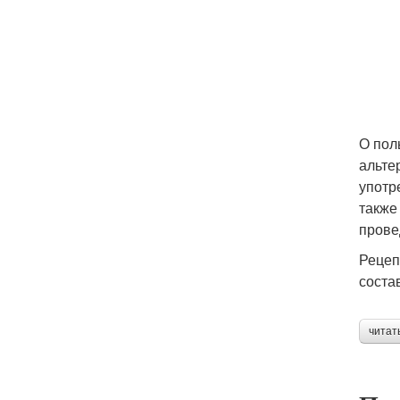
О пол
альте
употр
также
прове
Рецеп
соста
читат