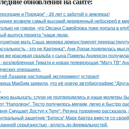
ледние обновления на сайте:
лосердие и Порядок" - 25 лет с заботой о земляках!
иднее возвели самый высокий деревянный небоскреб в мире 
только не говори, что Оксана Самойлова тоже попала в клу
ый выпуск проекта "наши люди.
годетная мать Саша зверева демонстрирует перерастянуту
ксуальность - это не Картинка": Ани Лорак поделилась мысл
ая же красивая свадьба у сына Памелы Андерсон получила
 - возлюбленная Тимати и новая телеведущая "Матч ТВ" Ан
ических операциях.
гей Лазарев настоящий эксперимент устроил!
вица MакSим заявила, что её новую автобиографию "Другая
.
жно выдыхать: слухи не подтвердились и наши молитвы б
рт "Наполеон". Тесто получилось мягким, легко и быстро ра
еня Смущает Доступ к Телу": Регина тодоренко рассказала, 
нтральный защитник "Бетиса" Марк бартра вместе со свое
данной серьёзностью - вплоть до формальностей.