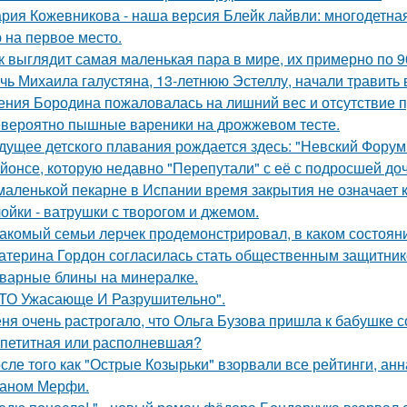
рия Кожевникова - наша версия Блейк лайвли: многодетная
 на первое место.
к выглядит самая маленькая пара в мире, их примерно по 9
чь Михаила галустяна, 13-летнюю Эстеллу, начали травить в
ения Бородина пожаловалась на лишний вес и отсутствие п
вероятно пышные вареники на дрожжевом тесте.
дущее детского плавания рождается здесь: "Невский Форум 
йонсе, которую недавно "Перепутали" с её с подросшей до
маленькой пекарне в Испании время закрытия не означает к
ойки - ватрушки с творогом и джемом.
акомый семьи лерчек продемонстрировал, в каком состоян
атерина Гордон согласилась стать общественным защитник
варные блины на минералке.
ТО Ужасающе И Разрушительно".
ня очень растрогало, что Ольга Бузова пришла к бабушке с
петитная или располневшая?
сле того как "Острые Козырьки" взорвали все рейтинги, анн
аном Мерфи.