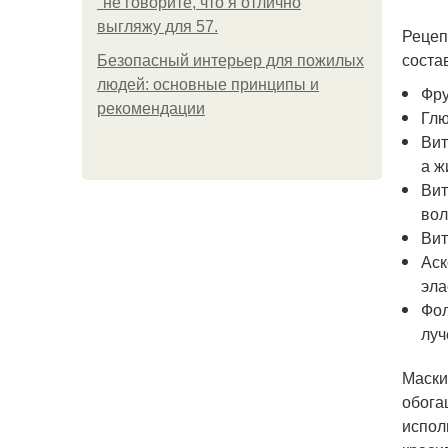
"не говорите, что я отлично
выгляжу для 57.
Рецеп
соста
Безопасный интерьер для пожилых
людей: основные принципы и
Фру
рекомендации
Глю
Вит
а ж
Вит
вол
Вит
Аск
эла
Фол
луч
Маски
обога
испол