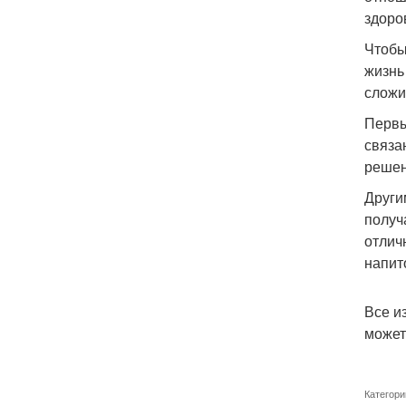
здоро
Чтобы
жизнь
сложи
Первы
связа
решен
Други
получ
отлич
напит
Все и
может 
Категори