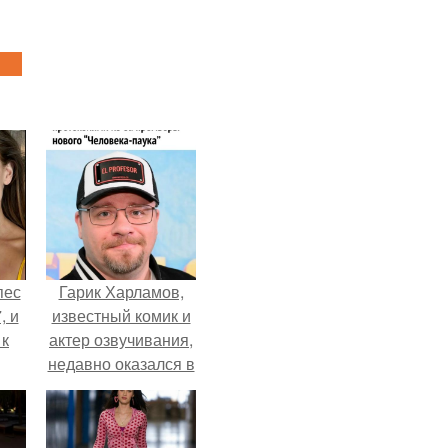
пес
Гарик Харламов,
, и
известный комик и
 к
актер озвучивания,
недавно оказался в
центре внимания
из-за своей работы
не
над озвучкой