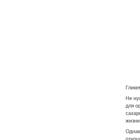
Глике
Не ну
для о
сахар
жизни
Однак
отнош