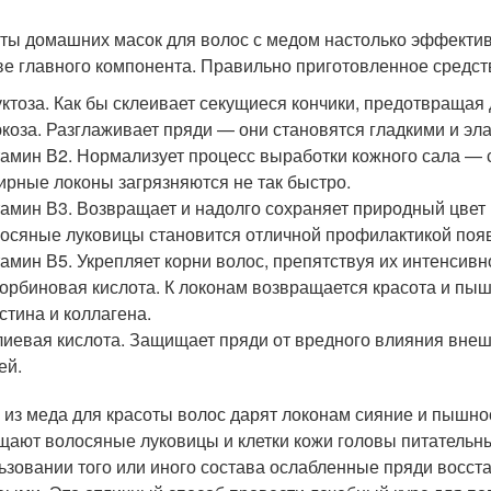
ты домашних масок для волос с медом настолько эффективны
ве главного компонента. Правильно приготовленное средств
ктоза. Как бы склеивает секущиеся кончики, предотвраща
коза. Разглаживает пряди — они становятся гладкими и эл
амин В2. Нормализует процесс выработки кожного сала — 
ирные локоны загрязняются не так быстро.
амин В3. Возвращает и надолго сохраняет природный цвет 
осяные луковицы становится отличной профилактикой поя
амин В5. Укрепляет корни волос, препятствуя их интенсив
орбиновая кислота. К локонам возвращается красота и пышн
стина и коллагена.
иевая кислота. Защищает пряди от вредного влияния вне
ей.
 из меда для красоты волос дарят локонам сияние и пышнос
щают волосяные луковицы и клетки кожи головы питательн
ьзовании того или иного состава ослабленные пряди восст