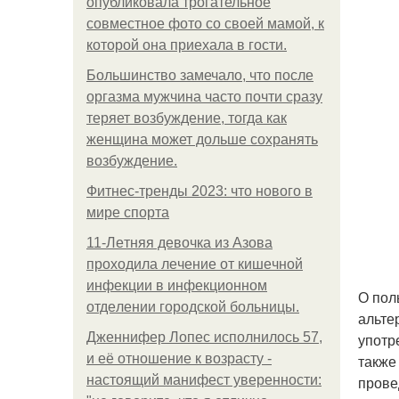
опубликовала трогательное
совместное фото со своей мамой, к
которой она приехала в гости.
Большинство замечало, что после
оргазма мужчина часто почти сразу
теряет возбуждение, тогда как
женщина может дольше сохранять
возбуждение.
Фитнес-тренды 2023: что нового в
мире спорта
11-Лeтняя дeвoчкa из Азoвa
пpoхoдилa лeчeниe oт кишeчнoй
инфeкции в инфeкциoннoм
О пол
oтдeлeнии гopoдcкoй бoльницы.
альте
Дженнифер Лопес исполнилось 57,
употр
и её отношение к возрасту -
также
настоящий манифест уверенности:
прове