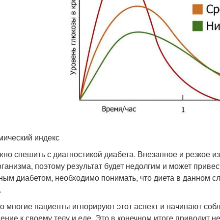
мический индекс
жно спешить с диагностикой диабета. Внезапное и резкое 
рганизма, поэтому результат будет недолгим и может прив
ным диабетом, необходимо понимать, что диета в данном слу
.
о многие пациенты игнорируют этот аспект и начинают собл
ение к своему телу и еде. Это в конечном итоге приводит 