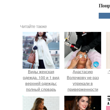
Понр
Читайте также
Виды женская
Анастасию
-
одежда. 100 и 1 вид
Волочкову не раз
верхней одежды:
упрекали в
полный словарь
приверженности
видов пальто,
устаревшим бьюти -
курток и прочего
процедурам.