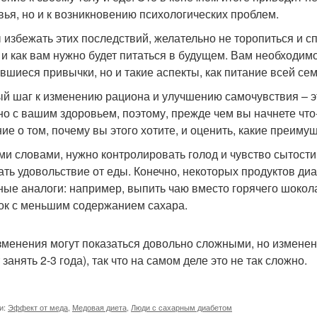
вья, но и к возникновению психологических проблем.
 избежать этих последствий, желательно не торопиться и с
 и как вам нужно будет питаться в будущем. Вам необходимо
вшиеся привычки, но и такие аспекты, как питание всей сем
й шаг к изменению рациона и улучшению самочувствия – э
но с вашим здоровьем, поэтому, прежде чем вы начнете что
ие о том, почему вы этого хотите, и оценить, какие преиму
ми словами, нужно контролировать голод и чувство сытости
ать удовольствие от еды. Конечно, некоторых продуктов диа
ные аналоги: например, выпить чаю вместо горячего шокол
ок с меньшим содержанием сахара.
зменения могут показаться довольно сложными, но изменен
занять 2-3 года), так что на самом деле это не так сложно.
и:
Эффект от меда
,
Медовая диета
,
Люди с сахарным диабетом