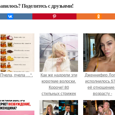
авилось? Поделитесь с друзьями!
"Пчела, пчела …".
Как же надоели эти
Дженнифер Ло
короткие волоски.
исполнилось 57
Короче! 80
её отношение
стильных стрижек
возрасту -
для тех, кому
настоящий
надоели длинные
манифест
волосы
уверенности: "