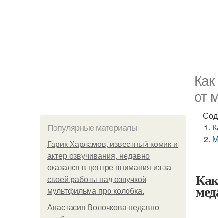
Как
от 
Сод
К
Популярные материалы
М
Гарик Харламов, известный комик и
актер озвучивания, недавно
оказался в центре внимания из-за
Как
своей работы над озвучкой
мед
мультфильма про колобка.
Анастасия Волочкова недавно