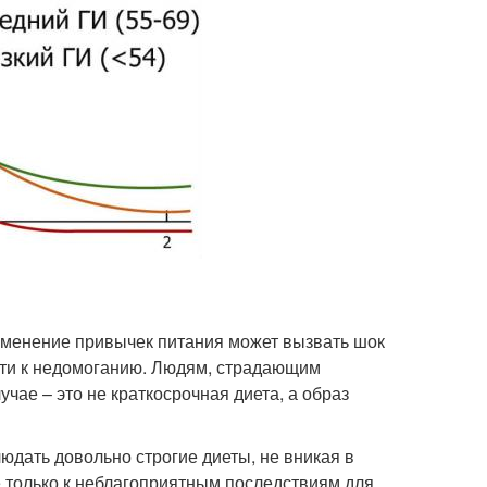
изменение привычек питания может вызвать шок
ести к недомоганию. Людям, страдающим
чае – это не краткосрочная диета, а образ
юдать довольно строгие диеты, не вникая в
не только к неблагоприятным последствиям для