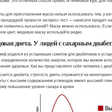
выми. Это отличный способ провести лечебный курс для п
ты для приготовления масок нельзя использовать тем, у ко
 процедурой провести экспресс-тест — нанесите продукт на 
не появилось высыпаний? Маску можно использовать. Если
яли цвет, медовую маску используйте редко.
овая диета. У людей с сахарным диабет
миф родился из устаревших советов для диабетиков и устар
 определенное количество энергии, которое мы можем исп
нения здоровья. Как вы представляете себе человека с диа
асается диабета, строгость диеты отражается на мониторин
кты с высоким содержанием углеводов имеют высокий глике
ому повышению уровня сахара в крови.