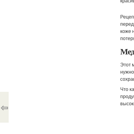
краси
Рецеп
перед
коже 
потер
Мед
Этот 
нужно
сохра
Что к
проду
высок
⇦